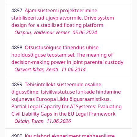
4897.
Ajamisüsteemi projekteerimine
stabiliseeritud ujuvplatvormile. Drive system
design for a stabilized floating platform
Okspuu, Valdemar Verner
05.06.2024
4898.
Otsustusõiguse tähendus ühise
hooldusõiguse teostamisel. The meaning of
decision-making power in joint parental custody
Oksvort-Kikas, Kersti
11.06.2014
4899.
Tehisintellektisüsteemide osaline
õigusvõime: tsiviilvastutuse lünkade hindamine
kujunevas Euroopa Liidu õigusraamistikus.
Partial Legal Capacity for AI Systems: Evaluating
Civil Liability Gaps in the EU Legal Framework
Oktain, Turan
11.06.2026
4900.
Kauglabori eksperiment mehhaaniliste