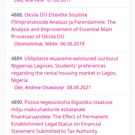
Oka, Atte Felix
01.06.2017
4888.
Oksila OÜ Ettevõte Sisuliste
Põhiprotsesside Analüüs ja Parendamine. The
Analysis and Improvement of Essential Main
Processes of Oksila OÜ
Okamanchuk, Nikita
06.06.2018
4889.
Üliõpilaste eluaseme-eelistused üüriturul
Nigeerias Lagoses. Students' preferences
regarding the rental housing market in Lagos,
Nigeria
Oke, Andrew Oluwaseyi
08.06.2021
4890.
Püsiva tegevuskoha õigusliku staatuse
mõju maksuhaldurile esitatavale
finantsaruandele. The Effect of Permanent
Establishment Legal Status on Financial
Statement Submitted to Tax Authority