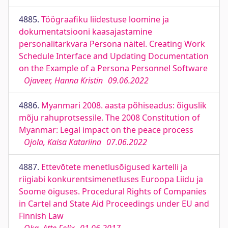
4885.
Töögraafiku liidestuse loomine ja
dokumentatsiooni kaasajastamine
personalitarkvara Persona näitel. Creating Work
Schedule Interface and Updating Documentation
on the Example of a Persona Personnel Software
Ojaveer, Hanna Kristin
09.06.2022
4886.
Myanmari 2008. aasta põhiseadus: õiguslik
mõju rahuprotsessile. The 2008 Constitution of
Myanmar: Legal impact on the peace process
Ojola, Kaisa Katariina
07.06.2022
4887.
Ettevōtete menetlusōigused kartelli ja
riigiabi konkurentsimenetluses Euroopa Liidu ja
Soome ōiguses. Procedural Rights of Companies
in Cartel and State Aid Proceedings under EU and
Finnish Law