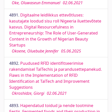
Oke, Oluwaseun Emmanuel
02.06.2021
4891.
Digitaalne leidlikkus ettevõtluses:
kasutajate loodud sisu roll Nigeeria iluettevõtete
kasvus. Digital Resourcefulness in
Entrepreneurship: The Role of User-Generated
Content in the Growth of Nigerian Beauty
Startups
Okoene, Oluebube Jennifer
05.06.2025
4892.
Puudused RFID identifitseerimise
rakendamisel TalTechis ja parandusettepanekud.
Flaws in the Implementation of RFID
Identification at TalTech and Improvement
Suggestions
Okroshidze, Giorgi
02.06.2021
4893.
Hapendatud toidud ja nende tootmine
Eestis. Fermented foods and their production in