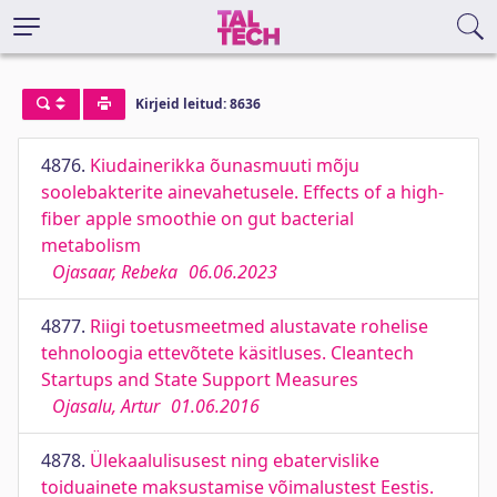
Kirjeid leitud: 8636
4876.
Kiudainerikka õunasmuuti mõju
soolebakterite ainevahetusele. Effects of a high-
fiber apple smoothie on gut bacterial
metabolism
Ojasaar, Rebeka
06.06.2023
4877.
Riigi toetusmeetmed alustavate rohelise
tehnoloogia ettevõtete käsitluses. Cleantech
Startups and State Support Measures
Ojasalu, Artur
01.06.2016
4878.
Ülekaalulisusest ning ebatervislike
toiduainete maksustamise võimalustest Eestis.