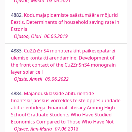
Ojasoo, Marko
08.06.2021
4882.
Kodumajapidamiste säästumäära mõjurid
Eestis. Determinants of household saving rate in
Estonia
Ojasoo, Olari
06.06.2019
4883.
Cu2ZnSnS4 monoterakiht päikesepatarei
ülemise kontakti arendamine. Development of
the front contact of the Cu2ZnSnS4 monograin
layer solar cell
Ojaste, Anneli
09.06.2022
4884.
Majandusklasside abiturientide
finantskirjaoskus võrreldes teiste õppesuundade
abiturientidega. Financial Literacy Among High
School Graduate Students Who Have Studied
Economics Compared to Those Who Have Not
Ojavee, Ann-Maria
07.06.2018