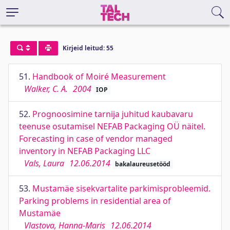
Kirjeid leitud: 55
51.
Handbook of Moiré Measurement
Walker, C. A.
2004
IOP
52.
Prognoosimine tarnija juhitud kaubavaru
teenuse osutamisel NEFAB Packaging OÜ näitel.
Forecasting in case of vendor managed
inventory in NEFAB Packaging LLC
Vals, Laura
12.06.2014
bakalaureusetööd
53.
Mustamäe sisekvartalite parkimisprobleemid.
Parking problems in residential area of
Mustamäe
Vlastova, Hanna-Maris
12.06.2014