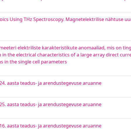
rroics Using THz Spectroscopy. Magnetelektrilise nähtuse u
omeeteri elektriliste karakteristikute anomaaliad, mis on tin
 in the electrical characteristics of a large array direct cu
 in the single cell parameters
24. aasta teadus- ja arendustegevuse aruanne
25. aasta teadus- ja arendustegevuse aruanne
16. aasta teadus- ja arendustegevuse aruanne