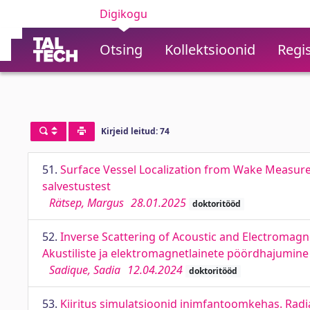
Digikogu
Otsing
Kollektsioonid
Regis
Kirjeid leitud: 74
51.
Surface Vessel Localization from Wake Measure
salvestustest
Rätsep, Margus
28.01.2025
doktoritööd
52.
Inverse Scattering of Acoustic and Electromagne
Akustiliste ja elektromagnetlainete pöördhajumine
Sadique, Sadia
12.04.2024
doktoritööd
53.
Kiiritus simulatsioonid inimfantoomkehas. Rad