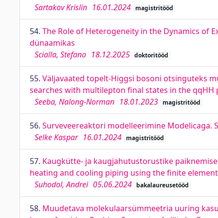
Sartakov Krislin
16.01.2024
magistritööd
54.
The Role of Heterogeneity in the Dynamics of E
dünaamikas
Scialla, Stefano
18.12.2025
doktoritööd
55.
Väljavaated topelt-Higgsi bosoni otsinguteks m
searches with multilepton final states in the qqH
Seeba, Nalong-Norman
18.01.2023
magistritööd
56.
Surveveereaktori modelleerimine Modelicaga. S
Selke Kaspar
16.01.2024
magistritööd
57.
Kaugkütte- ja kaugjahutustorustike paiknemise a
heating and cooling piping using the finite eleme
Suhodol, Andrei
05.06.2024
bakalaureusetööd
58.
Muudetava molekulaarsümmeetria uuring kasuta