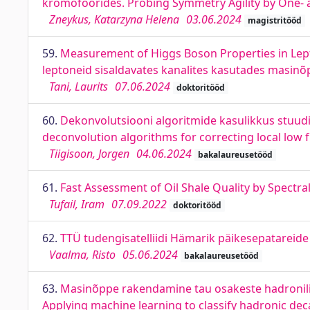
kromofoorides. Probing Symmetry Agility by One-
Zneykus, Katarzyna Helena
03.06.2024
magistritööd
59.
Measurement of Higgs Boson Properties in Lep
leptoneid sisaldavates kanalites kasutades masin
Tani, Laurits
07.06.2024
doktoritööd
60.
Dekonvolutsiooni algoritmide kasulikkus stuud
deconvolution algorithms for correcting local low f
Tiigisoon, Jorgen
04.06.2024
bakalaureusetööd
61.
Fast Assessment of Oil Shale Quality by Spectra
Tufail, Iram
07.09.2022
doktoritööd
62.
TTÜ tudengisatelliidi Hämarik päikesepatareide 
Vaalma, Risto
05.06.2024
bakalaureusetööd
63.
Masinõppe rakendamine tau osakeste hadronilist
Applying machine learning to classify hadronic dec