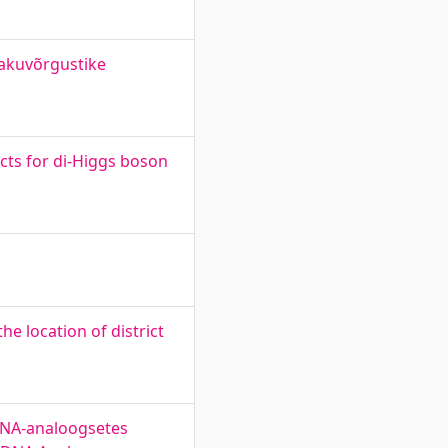
rakuvõrgustike
cts for di-Higgs boson
e location of district
DNA-analoogsetes