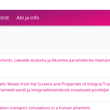
trid
Abi ja info
ments. Laevade asukoha ja liikumise parameetrite määrami
tic Waves from flat Screens and Properties of Integral Tra
 lameekraanilt ja integraalteisenduste omadused poolteljel
iation transport simulations in a human phantom