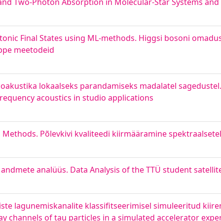
 and Two-Photon Absorption in Molecular-Star Systems an
tonic Final States using ML-methods. Higgsi bosoni omad
õppe meetodeid
ioakustika lokaalseks parandamiseks madalatel sagedustel.
requency acoustics in studio applications
l Methods. Põlevkivi kvaliteedi kiirmääramine spektraalsete
andmete analüüs. Data Analysis of the TTÜ student satellit
e lagunemiskanalite klassifitseerimisel simuleeritud kiir
ay channels of tau particles in a simulated accelerator exp