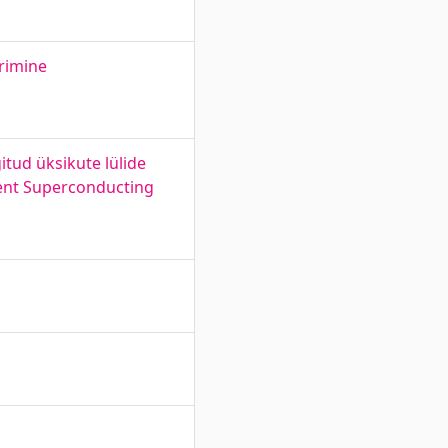
urimine
gitud üksikute lülide
rrent Superconducting