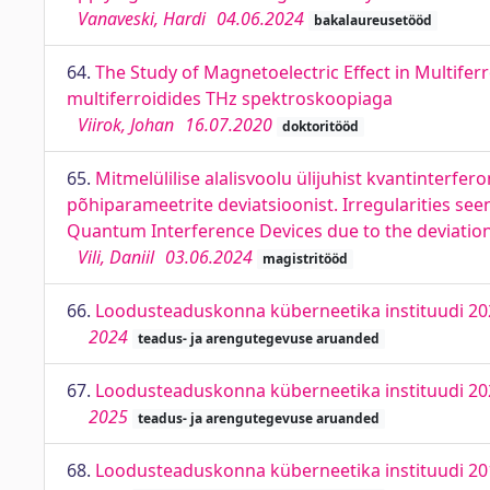
Vanaveski, Hardi
04.06.2024
bakalaureusetööd
64.
The Study of Magnetoelectric Effect in Multife
multiferroidides THz spektroskoopiaga
Viirok, Johan
16.07.2020
doktoritööd
65.
Mitmelülilise alalisvoolu ülijuhist kvantinterfer
põhiparameetrite deviatsioonist. Irregularities seen
Quantum Interference Devices due to the deviations
Vili, Daniil
03.06.2024
magistritööd
66.
Loodusteaduskonna küberneetika instituudi 20
2024
teadus- ja arengutegevuse aruanded
67.
Loodusteaduskonna küberneetika instituudi 20
2025
teadus- ja arengutegevuse aruanded
68.
Loodusteaduskonna küberneetika instituudi 20