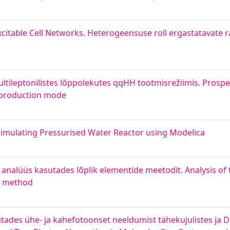
xcitable Cell Networks. Heterogeensuse roll ergastatavate 
ultileptonilistes lõppolekutes qqHH tootmisrežiimis. Prospe
H production mode
imulating Pressurised Water Reactor using Modelica
nalüüs kasutades lõplik elementide meetodit. Analysis of th
nt method
des ühe- ja kahefotoonset neeldumist tähekujulistes ja 