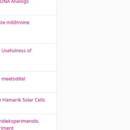
d DNA Analogs
uste mõõtmine
 Usefulness of
l meetoditel
e Hämarik Solar Cells
endieksperimendis.
eriment