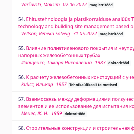
Varšavski, Maksim
02.06.2022
magistritööd
54.
Ehitustehnoloogia ja platsikorralduse analüüs Ta
technology and building site management based on th
Veltson, Rebeka Solveig
31.05.2022
magistritööd
55.
Влияние полиэтиленового покрытия и неупру
напорных железобетонных трубах
Иващенко, Тамара Николаевна
1983
doktoritööd
56.
К расчету железобетонных конструкций с уч
Кийсс, Ильмар
1957
Tehnikaülikooli toimetised
57.
Взаимосвязь между деформациями ползучес
элементов и ее использование для испытания к
Менес, Ж. И.
1959
doktoritööd
58.
Строительные конструкции и строительная ф