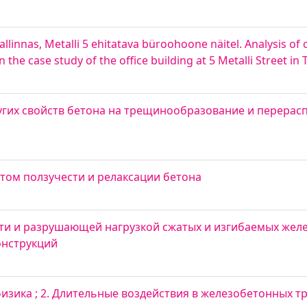
llinnas, Metalli 5 ehitatava büroohoone näitel. Analysis of
e case study of the office building at 5 Metalli Street in T
гих свойств бетона на трещинообразование и перерасп
етом ползучести и релаксации бетона
ти и разрушающей нагрузкой сжатых и изгибаемых жел
онструкций
изика ; 2. Длительные воздействия в железобетонных 