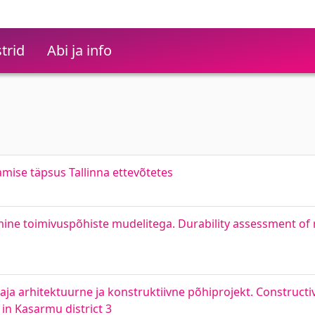
trid
Abi ja info
ise täpsus Tallinna ettevõtetes
ne toimivuspõhiste mudelitega. Durability assessment of 
a arhitektuurne ja konstruktiivne põhiprojekt. Constructi
in Kasarmu district 3