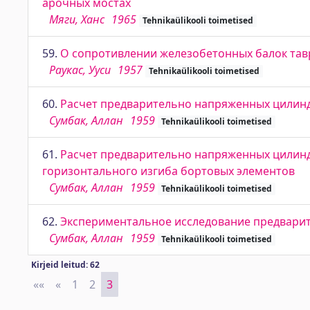
арочных мостах
Мяги, Ханс
1965
Tehnikaülikooli toimetised
59.
О сопротивлении железобетонных балок тав
Раукас, Ууси
1957
Tehnikaülikooli toimetised
60.
Расчет предварительно напряженных цилин
Сумбак, Аллан
1959
Tehnikaülikooli toimetised
61.
Расчет предварительно напряженных цилинд
горизонтального изгиба бортовых элементов
Сумбак, Аллан
1959
Tehnikaülikooli toimetised
62.
Экспериментальное исследование предвари
Сумбак, Аллан
1959
Tehnikaülikooli toimetised
Kirjeid leitud: 62
««
First
«
Previous
1
2
3