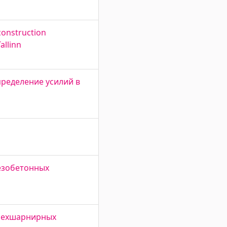
 construction
allinn
ределение усилий в
езобетонных
трехшарнирных