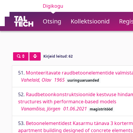
Digikogu
Otsing
Kollektsioonid
Regis
Kirjeid leitud: 62
51.
Monteeritavate raudbetoonelementide valmistam
Vahelaid, Olav
1965
uuringuaruanded
52.
Raudbetoonkonstruktsioonide kestvuse hindami
structures with performance-based models
Vanamõisa, Jörgen
01.06.2021
magistritööd
53.
Betoonelementidest Kasarmu tänava 3 kortermaj
apartment building designed of concrete elements 