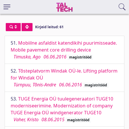
Kirjeid leitud: 61
51.
Mobiilne asfaldist katendikihi puurimisseade.
Mobile pavement core drilling device
Timuska, Ago
06.06.2016
magistritööd
52.
Tõsteplatvorm Windak OÜ-le. Lifting platform
for Windak OÜ
Türnpuu, Tõnis-Andre
06.06.2016
magistritööd
53.
TUGE Energia OÜ tuulegeneraatori TUGE10
moderniseerimine. Modernization of company
TUGE Energia OÜ windgenerator TUGE10
Vaher, Kristo
08.06.2015
magistritööd