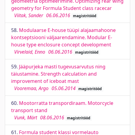
geomeetria optimeerimine. Optimizing rear wing
geometry for Formula Student class racecar
Viitak, Sander
06.06.2016
magistritööd
58.
Modulaarse E-house tüüpi alajaamahoone
kontseptsiooni väljaarendamine. Modular E-
house type enclosure concept development
Virvelaid, Enno
06.06.2016
magistritööd
59.
Jääpurjeka masti tugevusarvutus ning
täiustamine. Strength calculation and
improvement of iceboat mast
Vooremaa, Argo
05.06.2014
magistritööd
60.
Mootorratta transpordiraam. Motorcycle
transport stand
Vunk, Märt
08.06.2016
magistritööd
61.
Formula student klassi vormelauto