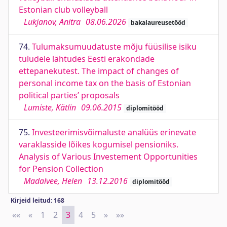
Estonian club volleyball
Lukjanov, Anitra
08.06.2026
bakalaureusetööd
74.
Tulumaksumuudatuste mõju füüsilise isiku
tuludele lähtudes Eesti erakondade
ettepanekutest. The impact of changes of
personal income tax on the basis of Estonian
political parties’ proposals
Lumiste, Kätlin
09.06.2015
diplomitööd
75.
Investeerimisvõimaluste analüüs erinevate
varaklasside lõikes kogumisel pensioniks.
Analysis of Various Investement Opportunities
for Pension Collection
Madalvee, Helen
13.12.2016
diplomitööd
Kirjeid leitud: 168
««
First
«
Previous
1
2
3
4
5
»
Next
»»
Last