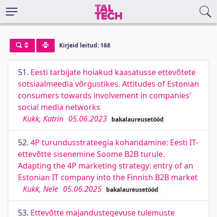
Kirjeid leitud: 168
51.
Eesti tarbijate hoiakud kaasatusse ettevõtete
sotsiaalmeedia võrgustikes. Attitudes of Estonian
consumers towards involvement in companies'
social media networks
Kukk, Katrin
05.06.2023
bakalaureusetööd
52.
4P turundusstrateegia kohandamine: Eesti IT-
ettevõtte sisenemine Soome B2B turule.
Adapting the 4P marketing strategy: entry of an
Estonian IT company into the Finnish B2B market
Kukk, Nele
05.06.2025
bakalaureusetööd
53.
Ettevõtte majandustegevuse tulemuste