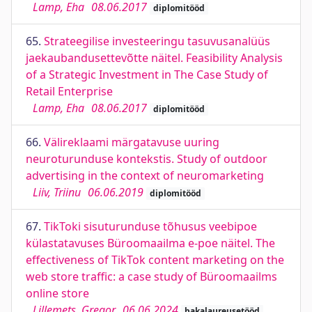
Lamp, Eha
08.06.2017
diplomitööd
65.
Strateegilise investeeringu tasuvusanalüüs
jaekaubandusettevõtte näitel. Feasibility Analysis
of a Strategic Investment in The Case Study of
Retail Enterprise
Lamp, Eha
08.06.2017
diplomitööd
66.
Välireklaami märgatavuse uuring
neuroturunduse kontekstis. Study of outdoor
advertising in the context of neuromarketing
Liiv, Triinu
06.06.2019
diplomitööd
67.
TikToki sisuturunduse tõhusus veebipoe
külastatavuses Büroomaailma e-poe näitel. The
effectiveness of TikTok content marketing on the
web store traffic: a case study of Büroomaailms
online store
Lillemets, Gregor
06.06.2024
bakalaureusetööd