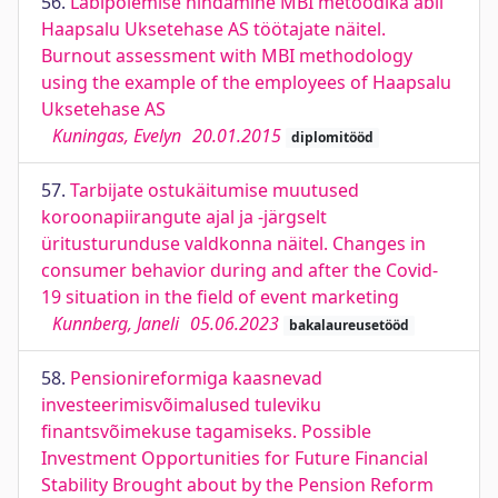
56.
Läbipõlemise hindamine MBI metoodika abil
Haapsalu Uksetehase AS töötajate näitel.
Burnout assessment with MBI methodology
using the example of the employees of Haapsalu
Uksetehase AS
Kuningas, Evelyn
20.01.2015
diplomitööd
57.
Tarbijate ostukäitumise muutused
koroonapiirangute ajal ja -järgselt
üritusturunduse valdkonna näitel. Changes in
consumer behavior during and after the Covid-
19 situation in the field of event marketing
Kunnberg, Janeli
05.06.2023
bakalaureusetööd
58.
Pensionireformiga kaasnevad
investeerimisvõimalused tuleviku
finantsvõimekuse tagamiseks. Possible
Investment Opportunities for Future Financial
Stability Brought about by the Pension Reform