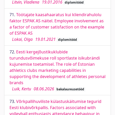
Litvin, Vladlena
19.01.2016
diplomitööd
71.
Töötajate kaasahaaratus kui kliendirahulolu
faktor ESPAK AS näitel. Employee involvement as
a factor of customer satisfaction on the example
of ESPAK AS
Lokai, Olga
19.01.2021
diplomitööd
72.
Eesti kergejõustikuklubide
turundusvõimekuse roll sportlaste isikubrändi
kujunemise toetamisel. The role of Estonian
athletics clubs marketing capabilities in
supporting the development of athletes personal
brands
Luik, Kertu
08.06.2026
bakalaureusetööd
73.
Võrkpallihuviliste külastuskäitumise tegurid
Eesti klubivõrkpallis. Factors associated with
volleyball enthusiasts attendance behaviour in