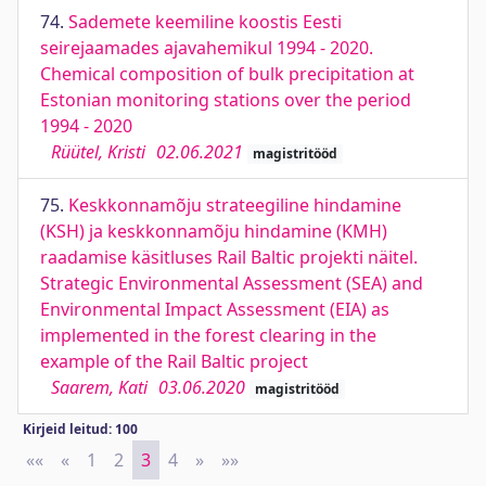
74.
Sademete keemiline koostis Eesti
seirejaamades ajavahemikul 1994 - 2020.
Chemical composition of bulk precipitation at
Estonian monitoring stations over the period
1994 - 2020
Rüütel, Kristi
02.06.2021
magistritööd
75.
Keskkonnamõju strateegiline hindamine
(KSH) ja keskkonnamõju hindamine (KMH)
raadamise käsitluses Rail Baltic projekti näitel.
Strategic Environmental Assessment (SEA) and
Environmental Impact Assessment (EIA) as
implemented in the forest clearing in the
example of the Rail Baltic project
Saarem, Kati
03.06.2020
magistritööd
Kirjeid leitud: 100
««
First
«
Previous
1
2
3
4
»
Next
»»
Last