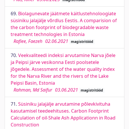
69.
Biolagunevate jäätmete käitlustehnoloogiate
süsiniku jalajälje võrdlus Eestis. A comparision of
the carbon footprint of biodegradable waste
treatment technologies in Estonia
Rafiee, Faezeh
02.06.2021
magistritööd
70.
Veekvaliteedi indeksi arvutamine Narva jõele
ja Peipsi järve vesikonna Eesti poolsetele
jõgedele. Assessment of the water quality index
for the Narva River and the rivers of the Lake
Peipsi Basin, Estonia
Rahman, Md Saifur
03.06.2021
magistritööd
71.
Süsiniku jalajälje arvutamine põlevkivituha
kasutamisel teedeehituses. Carbon Footprint
Calculation of oil-Shale Ash Applicationn in Road
Construction