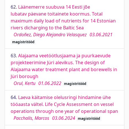
62.
Läänemerre suubuva 14 Eesti jõe
lubatav päevane toitainete koormus. Total
maximum daily load of nutrients for 14 Estonian
rivers dicharging to the Baltic Sea
Ordoñez, Diego Alejandro Velasquez
03.06.2021
magistritööd
63.
Alajaama veetöötlusjaama ja puurkaevude
projekteerimine Jüri alevikus. The design of
Alajaama water treatment plant and borewells in
Jüri borough
Orul, Kertu
01.06.2022
magistritööd
64.
Laeva käitamise olelusringi hindamine ühe
tööaasta vältel. Life Cycle Assessment on vessel
operations through one year of operational span
Pacchalis, Marcos
03.06.2024
magistritööd