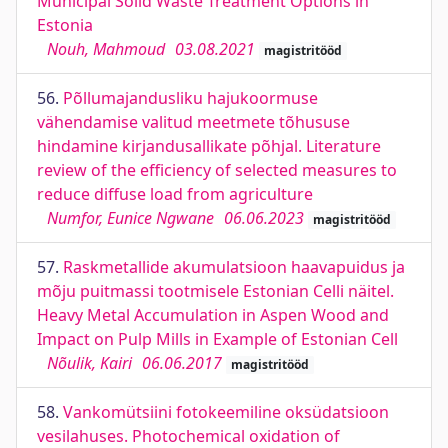
Municipal Solid Waste Treatment Options in
Estonia
Nouh, Mahmoud
03.08.2021
magistritööd
56.
Põllumajandusliku hajukoormuse
vähendamise valitud meetmete tõhususe
hindamine kirjandusallikate põhjal. Literature
review of the efficiency of selected measures to
reduce diffuse load from agriculture
Numfor, Eunice Ngwane
06.06.2023
magistritööd
57.
Raskmetallide akumulatsioon haavapuidus ja
mõju puitmassi tootmisele Estonian Celli näitel.
Heavy Metal Accumulation in Aspen Wood and
Impact on Pulp Mills in Example of Estonian Cell
Nõulik, Kairi
06.06.2017
magistritööd
58.
Vankomütsiini fotokeemiline oksüdatsioon
vesilahuses. Photochemical oxidation of