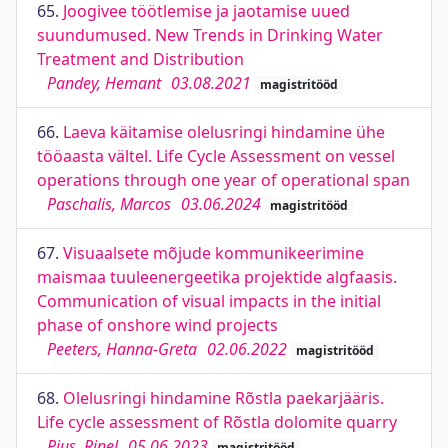
65.
Joogivee töötlemise ja jaotamise uued
suundumused. New Trends in Drinking Water
Treatment and Distribution
Pandey, Hemant
03.08.2021
magistritööd
66.
Laeva käitamise olelusringi hindamine ühe
tööaasta vältel. Life Cycle Assessment on vessel
operations through one year of operational span
Paschalis, Marcos
03.06.2024
magistritööd
67.
Visuaalsete mõjude kommunikeerimine
maismaa tuuleenergeetika projektide algfaasis.
Communication of visual impacts in the initial
phase of onshore wind projects
Peeters, Hanna-Greta
02.06.2022
magistritööd
68.
Olelusringi hindamine Rõstla paekarjääris.
Life cycle assessment of Rõstla dolomite quarry
Pius, Rinel
05.06.2023
magistritööd