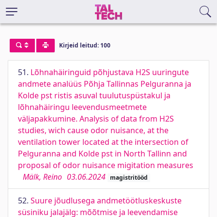
Kirjeid leitud: 100
51.
Lõhnahäiringuid põhjustava H2S uuringute
andmete analüüs Põhja Tallinnas Pelguranna ja
Kolde pst ristis asuval tuulutuspüstakul ja
lõhnahäiringu leevendusmeetmete
väljapakkumine. Analysis of data from H2S
studies, wich cause odor nuisance, at the
ventilation tower located at the intersection of
Pelguranna and Kolde pst in North Tallinn and
proposal of odor nuisance migitation measures
Mälk, Reino
03.06.2024
magistritööd
52.
Suure jõudlusega andmetöötluskeskuste
süsiniku jalajälg: mõõtmise ja leevendamise