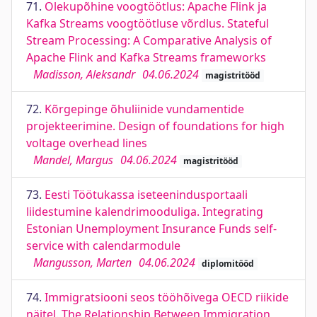
71.
Olekupõhine voogtöötlus: Apache Flink ja
Kafka Streams voogtöötluse võrdlus. Stateful
Stream Processing: A Comparative Analysis of
Apache Flink and Kafka Streams frameworks
Madisson, Aleksandr
04.06.2024
magistritööd
72.
Kõrgepinge õhuliinide vundamentide
projekteerimine. Design of foundations for high
voltage overhead lines
Mandel, Margus
04.06.2024
magistritööd
73.
Eesti Töötukassa iseteenindusportaali
liidestumine kalendrimooduliga. Integrating
Estonian Unemployment Insurance Funds self-
service with calendarmodule
Mangusson, Marten
04.06.2024
diplomitööd
74.
Immigratsiooni seos tööhõivega OECD riikide
näitel. The Relationship Between Immigration