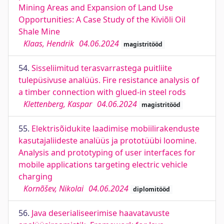
Mining Areas and Expansion of Land Use
Opportunities: A Case Study of the Kiviõli Oil
Shale Mine
Klaas, Hendrik
04.06.2024
magistritööd
54.
Sisseliimitud terasvarrastega puitliite
tulepüsivuse analüüs. Fire resistance analysis of
a timber connection with glued-in steel rods
Klettenberg, Kaspar
04.06.2024
magistritööd
55.
Elektrisõidukite laadimise mobiilirakenduste
kasutajaliideste analüüs ja prototüübi loomine.
Analysis and prototyping of user interfaces for
mobile applications targeting electric vehicle
charging
Kornõšev, Nikolai
04.06.2024
diplomitööd
56.
Java deserialiseerimise haavatavuste