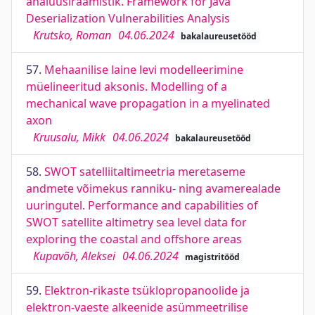
analüüsiraamistik. Framework for Java
Deserialization Vulnerabilities Analysis
Krutsko, Roman
04.06.2024
bakalaureusetööd
57.
Mehaanilise laine levi modelleerimine
müelineeritud aksonis. Modelling of a
mechanical wave propagation in a myelinated
axon
Kruusalu, Mikk
04.06.2024
bakalaureusetööd
58.
SWOT satelliitaltimeetria meretaseme
andmete võimekus ranniku- ning avamerealade
uuringutel. Performance and capabilities of
SWOT satellite altimetry sea level data for
exploring the coastal and offshore areas
Kupavõh, Aleksei
04.06.2024
magistritööd
59.
Elektron-rikaste tsüklopropanoolide ja
elektron-vaeste alkeenide asümmeetrilise