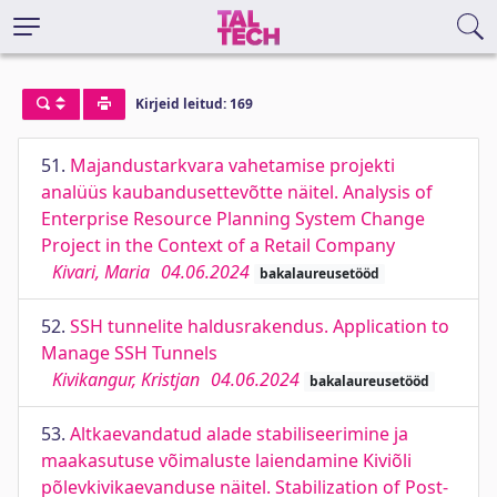
Kirjeid leitud: 169
51.
Majandustarkvara vahetamise projekti
analüüs kaubandusettevõtte näitel. Analysis of
Enterprise Resource Planning System Change
Project in the Context of a Retail Company
Kivari, Maria
04.06.2024
bakalaureusetööd
52.
SSH tunnelite haldusrakendus. Application to
Manage SSH Tunnels
Kivikangur, Kristjan
04.06.2024
bakalaureusetööd
53.
Altkaevandatud alade stabiliseerimine ja
maakasutuse võimaluste laiendamine Kiviõli
põlevkivikaevanduse näitel. Stabilization of Post-