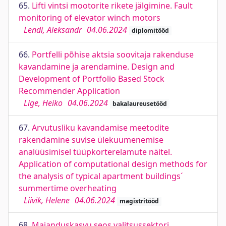
65.
Lifti vintsi mootorite rikete jälgimine. Fault
monitoring of elevator winch motors
Lendi, Aleksandr
04.06.2024
diplomitööd
66.
Portfelli põhise aktsia soovitaja rakenduse
kavandamine ja arendamine. Design and
Development of Portfolio Based Stock
Recommender Application
Lige, Heiko
04.06.2024
bakalaureusetööd
67.
Arvutusliku kavandamise meetodite
rakendamine suvise ülekuumenemise
analüüsimisel tüüpkorterelamute näitel.
Application of computational design methods for
the analysis of typical apartment buildings´
summertime overheating
Liivik, Helene
04.06.2024
magistritööd
68.
Majanduskasvu seos valitsussektori