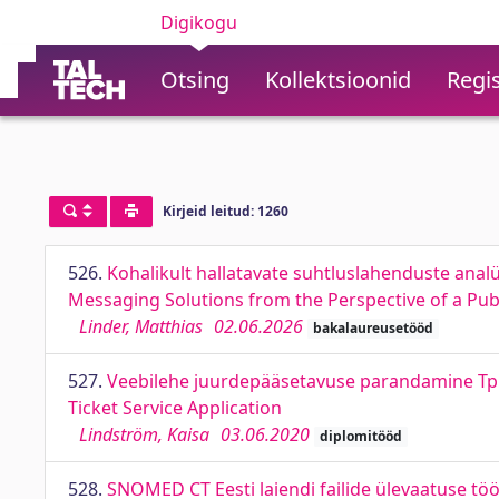
Digikogu
Otsing
Kollektsioonid
Regis
Kirjeid leitud: 1260
526.
Kohalikult hallatavate suhtluslahenduste anal
Messaging Solutions from the Perspective of a Publ
Linder, Matthias
02.06.2026
bakalaureusetööd
527.
Veebilehe juurdepääsetavuse parandamine Tpile
Ticket Service Application
Lindström, Kaisa
03.06.2020
diplomitööd
528.
SNOMED CT Eesti laiendi failide ülevaatuse tö