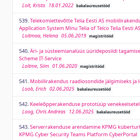
Loit, Kristo
18.01.2022
bakalaureusetööd
539.
Telekomiettevõtte Telia Eesti AS mobiiliraken
Application System Minu Telia of Telco Telia Eesti A
Loitmaa, Helena
05.06.2019
magistritööd
540.
Äri- ja süsteemianalüüs üürideposiidi tagamis
Scheme IT-Service
Loitme, Siim
01.06.2020
magistritööd
541.
Mobiilirakendus raadiosondide jälgimiseks ja 
Loob, Erich
02.06.2025
bakalaureusetööd
542.
Keeleõpperakenduse prototüüp venekeelsetele 
Loog, Chris Andreas
12.06.2025
bakalaureusetööd
543.
Serverrakenduse arendamine KPMG küberturbe
KPMG Cyber Security Teams Platform CyberPortal