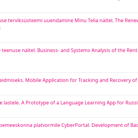
duse terviksüsteemi uuendamine Minu Telia näitel. The Rene
S
e teenuse näitel. Business- and Systems Analysis of the Ren
leidmiseks. Mobile Application for Tracking and Recovery o
lastele. A Prototype of a Language Learning App for Russ
meeskonna platvormile CyberPortal. Development of Back