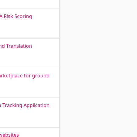
A Risk Scoring
nd Translation
arketplace for ground
n Tracking Application
 websites