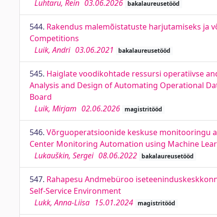
Luhtaru, Rein
03.06.2026
bakalaureusetööd
544.
Rakendus malemõistatuste harjutamiseks ja või
Competitions
Luik, Andri
03.06.2021
bakalaureusetööd
545.
Haiglate voodikohtade ressursi operatiivse a
Analysis and Design of Automating Operational Dat
Board
Luik, Mirjam
02.06.2026
magistritööd
546.
Võrguoperatsioonide keskuse monitooringu aut
Center Monitoring Automation using Machine Learni
Lukauškin, Sergei
08.06.2022
bakalaureusetööd
547.
Rahapesu Andmebüroo iseteeninduskeskkonna an
Self-Service Environment
Lukk, Anna-Liisa
15.01.2024
magistritööd