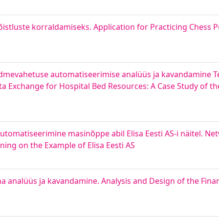
stluste korraldamiseks. Application for Practicing Chess 
ndmevahetuse automatiseerimise analüüs ja kavandamine Ter
a Exchange for Hospital Bed Resources: A Case Study of th
omatiseerimine masinõppe abil Elisa Eesti AS-i näitel. N
ng on the Example of Elisa Eesti AS
alüüs ja kavandamine. Analysis and Design of the Financi