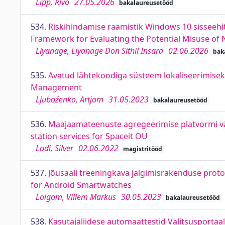
Lipp, Rivo
27.05.2026
bakalaureusetööd
534.
Riskihindamise raamistik Windows 10 sisseehit
Framework for Evaluating the Potential Misuse of 
Liyanage, Liyanage Don Sithil Insara
02.06.2026
bak
535.
Avatud lähtekoodiga süsteem lokaliseerimiseks
Management
Ljuboženko, Artjom
31.05.2023
bakalaureusetööd
536.
Maajaamateenuste agregeerimise platvormi vä
station services for Spaceit OÜ
Lodi, Silver
02.06.2022
magistritööd
537.
Jõusaali treeningkava jälgimisrakenduse proto
for Android Smartwatches
Loigom, Villem Markus
30.05.2023
bakalaureusetööd
538.
Kasutajaliidese automaattestid Valitsusportaal