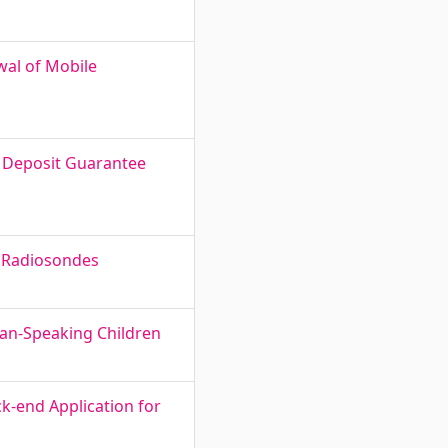
wal of Mobile
t Deposit Guarantee
f Radiosondes
ian-Speaking Children
-end Application for