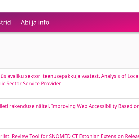
trid
Abi ja info
üüs avaliku sektori teenusepakkuja vaatest. Analysis of Loc
ic Sector Service Provider
ti rakenduse näitel. Improving Web Accessibility Based on
öriist. Review Tool for SNOMED CT Estonian Extension Releas