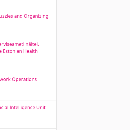
Puzzles and Organizing
viseameti näitel.
e Estonian Health
etwork Operations
al Intelligence Unit