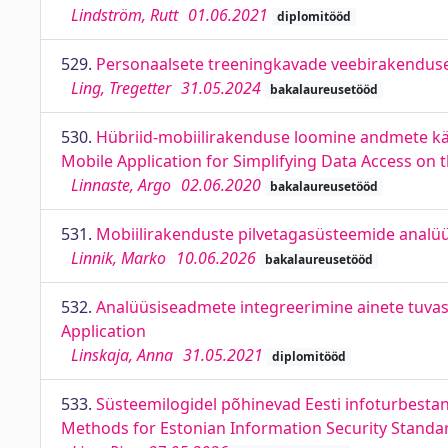
Lindström, Rutt
01.06.2021
diplomitööd
529.
Personaalsete treeningkavade veebirakenduse 
Ling, Tregetter
31.05.2024
bakalaureusetööd
530.
Hübriid-mobiilirakenduse loomine andmete kätte
Mobile Application for Simplifying Data Access on 
Linnaste, Argo
02.06.2020
bakalaureusetööd
531.
Mobiilirakenduste pilvetagasüsteemide analüüs
Linnik, Marko
10.06.2026
bakalaureusetööd
532.
Analüüsiseadmete integreerimine ainete tuvas
Application
Linskaja, Anna
31.05.2021
diplomitööd
533.
Süsteemilogidel põhinevad Eesti infoturbesta
Methods for Estonian Information Security Stand