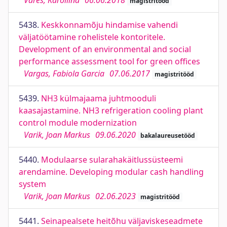
Vares, Karoliina
06.06.2018
magistritööd
5438.
Keskkonnamõju hindamise vahendi
väljatöötamine rohelistele kontoritele.
Development of an environmental and social
performance assessment tool for green offices
Vargas, Fabiola Garcia
07.06.2017
magistritööd
5439.
NH3 külmajaama juhtmooduli
kaasajastamine. NH3 refrigeration cooling plant
control module modernization
Varik, Joan Markus
09.06.2020
bakalaureusetööd
5440.
Modulaarse sularahakäitlussüsteemi
arendamine. Developing modular cash handling
system
Varik, Joan Markus
02.06.2023
magistritööd
5441.
Seinapealsete heitõhu väljaviskeseadmete