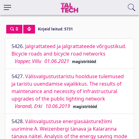
Kirjeid leitud: 5731
5426.
Jalgrattateed ja jalgrattateede võrgustikud.
Bicycle roads and bicycle road networks
Vapper, Villu
01.06.2021
magistritööd
5427.
Välisvalgustustaristu hoolduse tulemused
ja taristu uuendamise vajalikkus. The results of
maintenance and necessity of infrastructural
upgrades of the public lighting network
Varandi, Erki
10.06.2019
magistritööd
5428.
Välisvalgustuse energiasäästurežiimi
uurimine A. Weizenbergi tänava ja Kalaranna
tänava näitel. Analysis of the energy saving mode