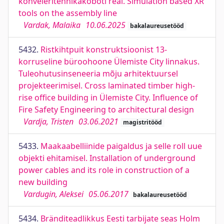
konveieritehnikakoboti real. Simulation based XR
tools on the assembly line
Vardak, Malaika
10.06.2025
bakalaureusetööd
5432.
Ristkihtpuit konstruktsioonist 13-
korruseline büroohoone Ülemiste City linnakus.
Tuleohutusinseneeria mõju arhitektuursel
projekteerimisel. Cross laminated timber high-
rise office building in Ülemiste City. Influence of
Fire Safety Engineering to architectural design
Vardja, Tristen
03.06.2021
magistritööd
5433.
Maakaabelliinide paigaldus ja selle roll uue
objekti ehitamisel. Installation of underground
power cables and its role in construction of a
new building
Vardugin, Aleksei
05.06.2017
bakalaureusetööd
5434.
Bränditeadlikkus Eesti tarbijate seas Holm