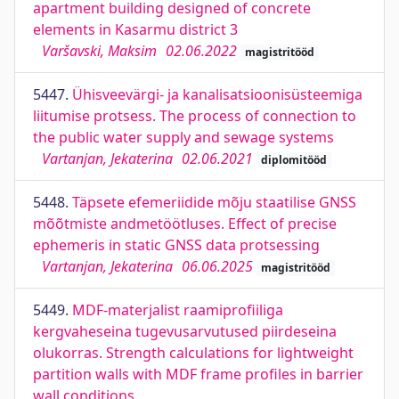
apartment building designed of concrete
elements in Kasarmu district 3
Varšavski, Maksim
02.06.2022
magistritööd
5447.
Ühisveevärgi- ja kanalisatsioonisüsteemiga
liitumise protsess. The process of connection to
the public water supply and sewage systems
Vartanjan, Jekaterina
02.06.2021
diplomitööd
5448.
Täpsete efemeriidide mõju staatilise GNSS
mõõtmiste andmetöötluses. Effect of precise
ephemeris in static GNSS data protsessing
Vartanjan, Jekaterina
06.06.2025
magistritööd
5449.
MDF-materjalist raamiprofiiliga
kergvaheseina tugevusarvutused piirdeseina
olukorras. Strength calculations for lightweight
partition walls with MDF frame profiles in barrier
wall conditions