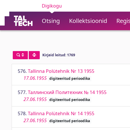
Digikogu
Otsing
Kollektsioonid
Regis
Kirjeid leitud: 1769
576.
Tallinna Polütehnik Nr 13 1955
17.06.1955
digiteeritud perioodika
577.
Таллинский Политехник № 14 1955
27.06.1955
digiteeritud perioodika
578.
Tallinna Polütehnik Nr 14 1955
27.06.1955
digiteeritud perioodika