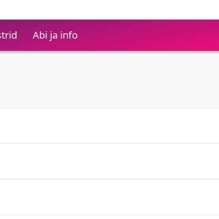
trid
Abi ja info