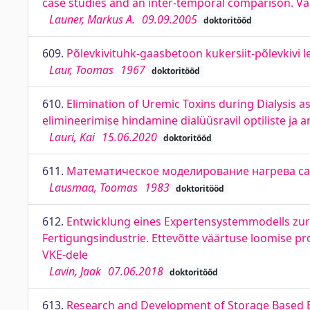
case studies and an inter-temporal comparison. Vä
Launer, Markus A.
09.09.2005
doktoritööd
609.
Põlevkivituhk-gaasbetoon kukersiit-põlevkivi 
Laur, Toomas
1967
doktoritööd
610.
Elimination of Uremic Toxins during Dialysis a
elimineerimise hindamine dialüüsravil optiliste ja 
Lauri, Kai
15.06.2020
doktoritööd
611.
Математическое моделирование нагрева са
Lausmaa, Toomas
1983
doktoritööd
612.
Entwicklung eines Expertensystemmodells zu
Fertigungsindustrie. Ettevõtte väärtuse loomise p
VKE-dele
Lavin, Jaak
07.06.2018
doktoritööd
613.
Research and Development of Storage Based 