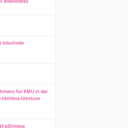
s ettevõtetes
 toksiinide
ehmens für KMU in der
 töötleva tööstuse
il põhineva