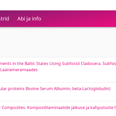
trid
Abi ja info
ts in the Baltic States Using Subfossil Cladocera. Subfossi
d Läänemeremaades
ular proteins Bovine Serum Albumin, beta-Lactoglobulin)
r Composites. Komposiitlaminaatide jäikuse ja kahjustuste