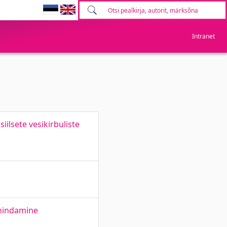
Intranet
ilsete vesikirbuliste
 hindamine