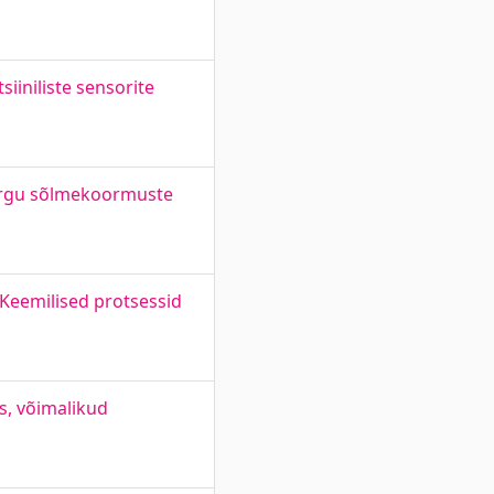
iiniliste sensorite
võrgu sõlmekoormuste
 Keemilised protsessid
s, võimalikud