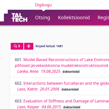
Digikogu
Otsing
Kollektsioonid
Regis
Kirjeid leitud: 1481
601.
Model-Based Reconstructions of Lake Environmen
põhised järvekeskkonna mudelrekonstruktsiooni
Lanka, Anna
19.08.2025
doktoritööd
602.
Interactions between furcellaran and the glob
Laos, Katrin
20.01.2006
doktoritööd
603.
Evaluation of Stiffness and Damage of Lamina
Lasn, Kaspar
04.06.2015
doktoritööd