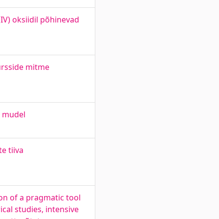
V) oksiidil põhinevad
ursside mitme
i mudel
e tiiva
on of a pragmatic tool
cal studies, intensive