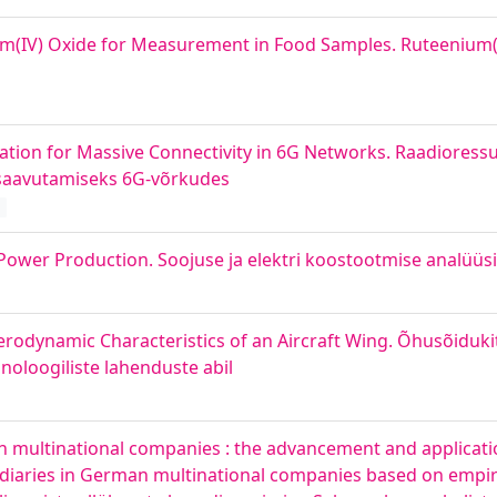
m(IV) Oxide for Measurement in Food Samples. Ruteenium(I
ation for Massive Connectivity in 6G Networks. Raadioress
saavutamiseks 6G-võrkudes
d
Power Production. Soojuse ja elektri koostootmise analüüs
rodynamic Characteristics of an Aircraft Wing. Õhusõidukit
oloogiliste lahenduste abil
n multinational companies : the advancement and applicati
sidiaries in German multinational companies based on empiri