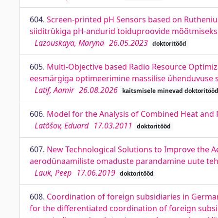
604.
Screen-printed pH Sensors based on Rutheniu
siiditrükiga pH-andurid toiduproovide mõõtmiseks
Lazouskaya, Maryna
26.05.2023
doktoritööd
605.
Multi-Objective based Radio Resource Optimiz
eesmärgiga optimeerimine massilise ühenduvuse 
Latif, Aamir
26.08.2026
kaitsmisele minevad doktoritöö
606.
Model for the Analysis of Combined Heat and 
Latõšov, Eduard
17.03.2011
doktoritööd
607.
New Technological Solutions to Improve the Ae
aerodünaamiliste omaduste parandamine uute tehn
Lauk, Peep
17.06.2019
doktoritööd
608.
Coordination of foreign subsidiaries in Germa
for the differentiated coordination of foreign sub