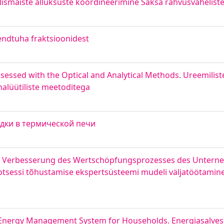
lismaiste allüksuste koordineerimine Saksa rahvusvaheliste
lendtuha fraktsioonidest
ssessed with the Optical and Analytical Methods. Ureemiliste
analüütiliste meetoditega
дки в термической печи
r Verbesserung des Wertschöpfungsprozesses des Untern
rotsessi tõhustamise ekspertsüsteemi mudeli väljatöötamine
Energy Management System for Households. Energiasalvest