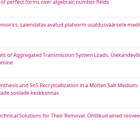
 of perfect forms over algebraic number fields
nsorics. Laiendatav avatud platvorm usaldusväärsete medits
dels of Aggregated Transmission System Loads. Ülekande
damine
thesis and SnS Recrystallization in a Molten Salt Medium.
sulade soolade keskkonnas
chnical Solutions for Their Removal. Ohtlikud ained reovee