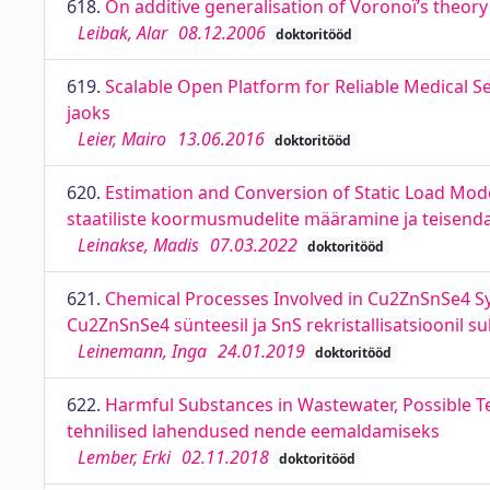
618.
On additive generalisation of Voronoï’s theory
Leibak, Alar
08.12.2006
doktoritööd
619.
Scalable Open Platform for Reliable Medical Se
jaoks
Leier, Mairo
13.06.2016
doktoritööd
620.
Estimation and Conversion of Static Load Mo
staatiliste koormusmudelite määramine ja teisen
Leinakse, Madis
07.03.2022
doktoritööd
621.
Chemical Processes Involved in Cu2ZnSnSe4 Syn
Cu2ZnSnSe4 sünteesil ja SnS rekristallisatsioonil 
Leinemann, Inga
24.01.2019
doktoritööd
622.
Harmful Substances in Wastewater, Possible Te
tehnilised lahendused nende eemaldamiseks
Lember, Erki
02.11.2018
doktoritööd