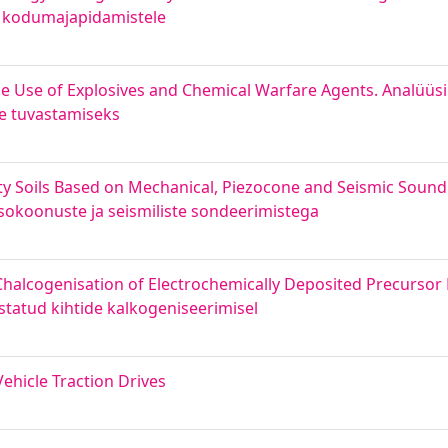
e kodumajapidamistele
e Use of Explosives and Chemical Warfare Agents. Analüüs
e tuvastamiseks
ilty Soils Based on Mechanical, Piezocone and Seismic Sound
okoonuste ja seismiliste sondeerimistega
alcogenisation of Electrochemically Deposited Precursor 
atud kihtide kalkogeniseerimisel
ehicle Traction Drives