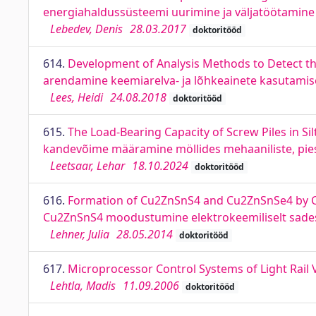
energiahaldussüsteemi uurimine ja väljatöötamin
Lebedev, Denis
28.03.2017
doktoritööd
614.
Development of Analysis Methods to Detect th
arendamine keemiarelva- ja lõhkeainete kasutamis
Lees, Heidi
24.08.2018
doktoritööd
615.
The Load-Bearing Capacity of Screw Piles in S
kandevõime määramine möllides mehaaniliste, pies
Leetsaar, Lehar
18.10.2024
doktoritööd
616.
Formation of Cu2ZnSnS4 and Cu2ZnSnSe4 by Ch
Cu2ZnSnS4 moodustumine elektrokeemiliselt sadest
Lehner, Julia
28.05.2014
doktoritööd
617.
Microprocessor Control Systems of Light Rail V
Lehtla, Madis
11.09.2006
doktoritööd