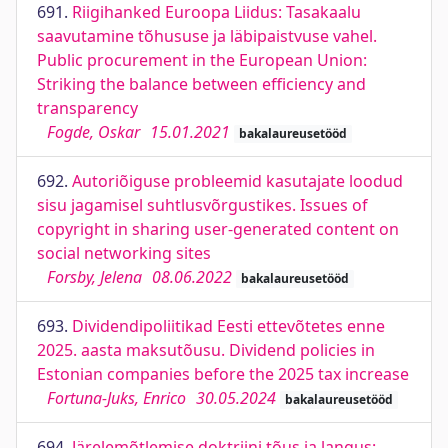
691.
Riigihanked Euroopa Liidus: Tasakaalu
saavutamine tõhususe ja läbipaistvuse vahel.
Public procurement in the European Union:
Striking the balance between efficiency and
transparency
Fogde, Oskar
15.01.2021
bakalaureusetööd
692.
Autoriõiguse probleemid kasutajate loodud
sisu jagamisel suhtlusvõrgustikes. Issues of
copyright in sharing user-generated content on
social networking sites
Forsby, Jelena
08.06.2022
bakalaureusetööd
693.
Dividendipoliitikad Eesti ettevõtetes enne
2025. aasta maksutõusu. Dividend policies in
Estonian companies before the 2025 tax increase
Fortuna-Juks, Enrico
30.05.2024
bakalaureusetööd
694.
Järelemõtlemise doktriini tõus ja langus: