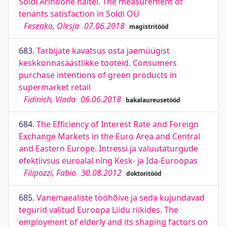
Soldi Ärihoone näitel. The measurement of
tenants satisfaction in Soldi OÜ
Fesenko, Olesja
07.06.2018
magistritööd
683.
Tarbijate kavatsus osta jaemüügist
keskkonnasäästlikke tooteid. Consumers
purchase intentions of green products in
supermarket retail
Fidinich, Vlada
06.06.2018
bakalaureusetööd
684.
The Efficiency of Interest Rate and Foreign
Exchange Markets in the Euro Area and Central
and Eastern Europe. Intressi ja valuutaturgude
efektiivsus euroalal ning Kesk- ja Ida-Euroopas
Filipozzi, Fabio
30.08.2012
doktoritööd
685.
Vanemaealiste tööhõive ja seda kujundavad
tegurid valitud Euroopa Liidu riikides. The
employment of elderly and its shaping factors on