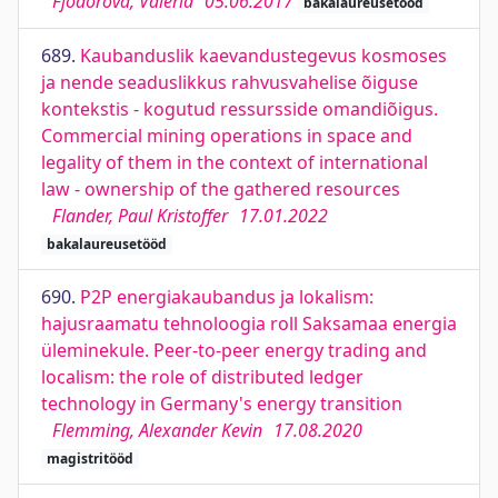
Fjodorova, Valeria
05.06.2017
bakalaureusetööd
689.
Kaubanduslik kaevandustegevus kosmoses
ja nende seaduslikkus rahvusvahelise õiguse
kontekstis - kogutud ressursside omandiõigus.
Commercial mining operations in space and
legality of them in the context of international
law - ownership of the gathered resources
Flander, Paul Kristoffer
17.01.2022
bakalaureusetööd
690.
P2P energiakaubandus ja lokalism:
hajusraamatu tehnoloogia roll Saksamaa energia
üleminekule. Peer-to-peer energy trading and
localism: the role of distributed ledger
technology in Germany's energy transition
Flemming, Alexander Kevin
17.08.2020
magistritööd