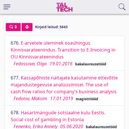
Kirjeid leitud: 5643
676.
E-arvetele üleminek osaühingus
Kinnisvarateenindus. Transition to E-Invoicing in
OU Kinnisvarateenindus
Fedossova, Olga
19.01.2016
bakalaureusetööd
677.
Kassapõhiste näitajate kasutamine ettevõtte
majandustegevuse analüüsimisel. The use of
cash flow ratios for company’s business analysis
Fedotov, Maksim
17.01.2019
magistritööd
678.
Hasartmängude sotsiaalne kulu Eestis.
Social cost of gambling in Estonia
Fenenko, Erika Annely
05.06.2020
bakalaureusetööd