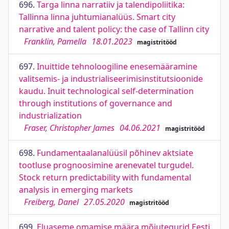
696.
Targa linna narratiiv ja talendipoliitika:
Tallinna linna juhtumianalüüs. Smart city
narrative and talent policy: the case of Tallinn city
Franklin, Pamella
18.01.2023
magistritööd
697.
Inuittide tehnoloogiline enesemääramine
valitsemis- ja industrialiseerimisinstitutsioonide
kaudu. Inuit technological self-determination
through institutions of governance and
industrialization
Fraser, Christopher James
04.06.2021
magistritööd
698.
Fundamentaalanalüüsil põhinev aktsiate
tootluse prognoosimine arenevatel turgudel.
Stock return predictability with fundamental
analysis in emerging markets
Freiberg, Danel
27.05.2020
magistritööd
699.
Eluaseme omamise määra mõjutegurid Eesti