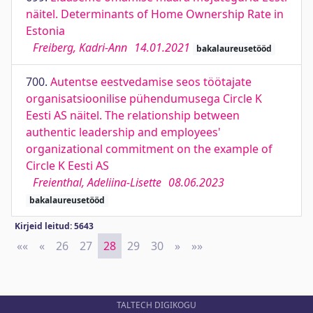
näitel. Determinants of Home Ownership Rate in
Estonia
Freiberg, Kadri-Ann
14.01.2021
bakalaureusetööd
700.
Autentse eestvedamise seos töötajate
organisatsioonilise pühendumusega Circle K
Eesti AS näitel. The relationship between
authentic leadership and employees'
organizational commitment on the example of
Circle K Eesti AS
Freienthal, Adeliina-Lisette
08.06.2023
bakalaureusetööd
Kirjeid leitud: 5643
««
First
«
Previous
26
27
28
29
30
»
Next
»»
Last
TALTECH DIGIKOGU