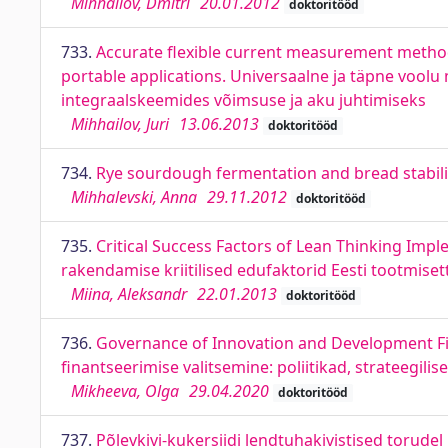
Mihhailov, Dmitri
20.01.2012
doktoritööd
733.
Accurate flexible current measurement method
portable applications. Universaalne ja täpne vool
integraalskeemides võimsuse ja aku juhtimiseks
Mihhailov, Juri
13.06.2013
doktoritööd
734.
Rye sourdough fermentation and bread stabili
Mihhalevski, Anna
29.11.2012
doktoritööd
735.
Critical Success Factors of Lean Thinking Im
rakendamise kriitilised edufaktorid Eesti tootmiset
Miina, Aleksandr
22.01.2013
doktoritööd
736.
Governance of Innovation and Development Fina
finantseerimise valitsemine: poliitikad, strateegili
Mikheeva, Olga
29.04.2020
doktoritööd
737.
Põlevkivi-kukersiidi lendtuhakivistised torudel