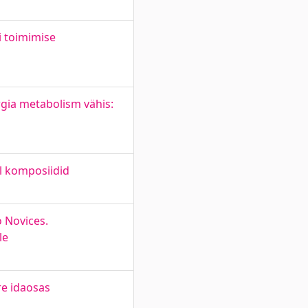
i toimimise
gia metabolism vähis:
l komposiidid
 Novices.
le
re idaosas