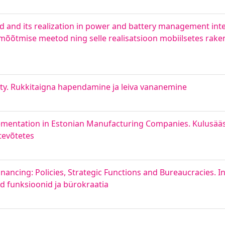
 and its realization in power and battery management integ
u mõõtmise meetod ning selle realisatsioon mobiilsetes rak
ty. Rukkitaigna hapendamine ja leiva vananemine
plementation in Estonian Manufacturing Companies. Kulusää
tevõtetes
ncing: Policies, Strategic Functions and Bureaucracies. I
sed funksioonid ja bürokraatia