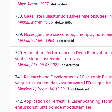
Mikk, Ilmar
1957
doktoritööd
738.
Gaasiliste küllastunud süsivesinike oksüdeeri
Mikkal, Maret
1966
doktoritööd
739.
Исследование массопередачи при дистилля
Mikkal, Valdek
1964
doktoritööd
740.
Ventilation Performance in Deep Renovation of
ventilatsioonisüsteemide toimivus
Mikola, Alo
06.07.2022
doktoritööd
741.
Research and Development of Electronic Ballas
valgustussüsteemides kasutatavate LED-valgustite 
Milaševski, Irena
14.01.2013
doktoritööd
742.
Application of Terrestrial Laser Scanning Tech
ehituskonstruktsioonide mõõdistamisel