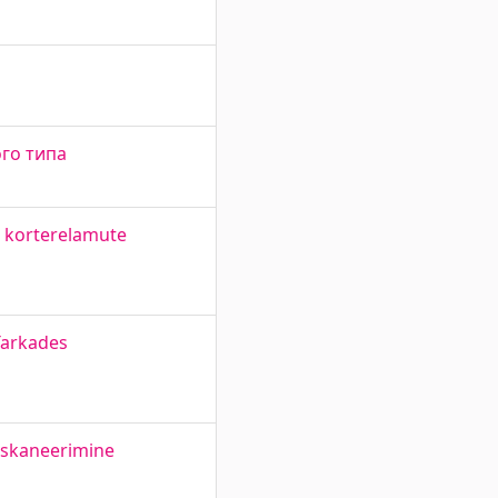
го типа
d korterelamute
Tarkades
erskaneerimine