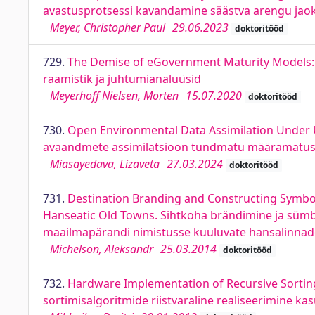
avastusprotsessi kavandamine säästva arengu jaok
Meyer, Christopher Paul
29.06.2023
doktoritööd
729.
The Demise of eGovernment Maturity Models:
raamistik ja juhtumianalüüsid
Meyerhoff Nielsen, Morten
15.07.2020
doktoritööd
730.
Open Environmental Data Assimilation Under 
avaandmete assimilatsioon tundmatu määramatuse 
Miasayedava, Lizaveta
27.03.2024
doktoritööd
731.
Destination Branding and Constructing Symbol
Hanseatic Old Towns. Sihtkoha brändimine ja sümb
maailmapärandi nimistusse kuuluvate hansalinnade
Michelson, Aleksandr
25.03.2014
doktoritööd
732.
Hardware Implementation of Recursive Sorting
sortimisalgoritmide riistvaraline realiseerimine 