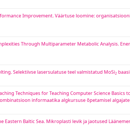
Performance Improvement. Väärtuse loomine: organisatsioon
plexities Through Multiparameter Metabolic Analysis. Ener
ting. Selektiivse lasersulatuse teel valmistatud MoSi
baasi
2
aching Techniques for Teaching Computer Science Basics to
kombinatsioon informaatika algkursuse õpetamisel algajate
he Eastern Baltic Sea. Mikroplasti levik ja jaotused Lääneme