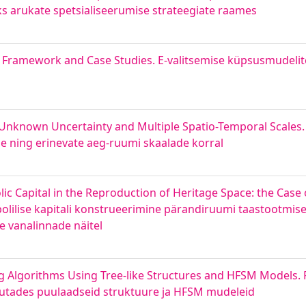
s arukate spetsialiseerumise strateegiate raames
 Framework and Case Studies. E-valitsemise küpsusmudel
Unknown Uncertainty and Multiple Spatio-Temporal Scales
ning erinevate aeg-ruumi skaalade korral
ic Capital in the Reproduction of Heritage Space: the Cas
olilise kapitali konstrueerimine pärandiruumi taastootmi
 vanalinnade näitel
 Algorithms Using Tree-like Structures and HFSM Models. 
kasutades puulaadseid struktuure ja HFSM mudeleid