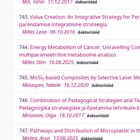
Mill, Tarvo
11.12.2017
doktoritööd
743.
Value Creation: An Integrative Strategy for 
parendamise integratiivne strateegia
Miller, Leon
06.10.2016
doktoritööd
744.
Energy Metabolism of Cancer: Unravelling Com
multiparameetriline metaboolne analüüs
Miller, Sten
10.06.2025
doktoritööd
745.
MoSi
-based Composites by Selective Laser Mel
2
Minasyan, Tatevik
16.12.2020
doktoritööd
746.
Combination of Pedagogical Strategies and Te
Pedagoogika strateegiate ja õpetamise tehnikate 
Mironova, Olga
18.10.2017
doktoritööd
747.
Pathways and Distribution of Microplastic in t
Mishra, Arun
13.06.2025
doktoritööd