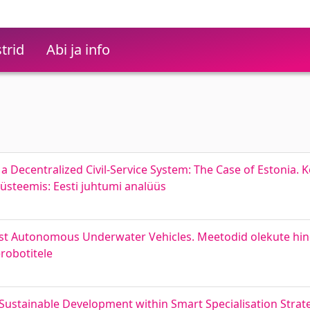
trid
Abi ja info
 Decentralized Civil-Service System: The Case of Estonia. Koo
süsteemis: Eesti juhtumi analüüs
ost Autonomous Underwater Vehicles. Meetodid olekute hin
robotitele
Sustainable Development within Smart Specialisation Strateg