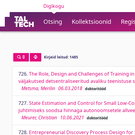
Digikogu
Otsing
Kollektsioonid
Regis
Kirjeid leitud: 1485
726.
The Role, Design and Challenges of Training in a
väljakutsed detsentraliseeritud avaliku teenistuse 
Metsma, Merilin
06.03.2018
doktoritööd
727.
State Estimation and Control for Small Low-C
juhtimiseks soodsa hinnaga autonoomsetele allvee
Meurer, Christian
10.06.2021
doktoritööd
728.
Entrepreneurial Discovery Process Design for 