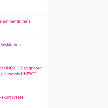
ite ammendumine:
. Keskkonna
e of UNESCO Designated
se protsessis UNESCO
Rekursiivsete