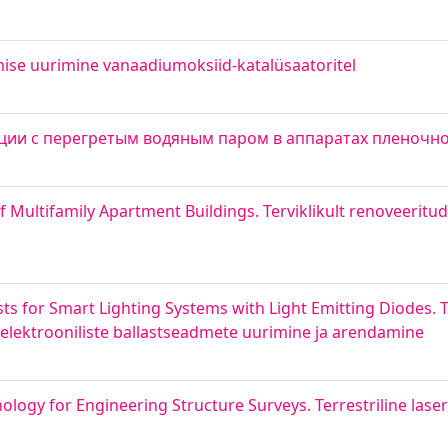
mise uurimine vanaadiumoksiid-katalüsaatoritel
ции с перегретым водяным паром в аппаратах пленочно
 Multifamily Apartment Buildings. Terviklikult renoveeritu
ts for Smart Lighting Systems with Light Emitting Diodes. 
elektrooniliste ballastseadmete uurimine ja arendamine
nology for Engineering Structure Surveys. Terrestriline las