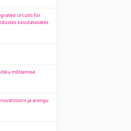
rated circuits for
endustes kasutatavates
stliku mõtlemise
nnovatsiooni ja arengu