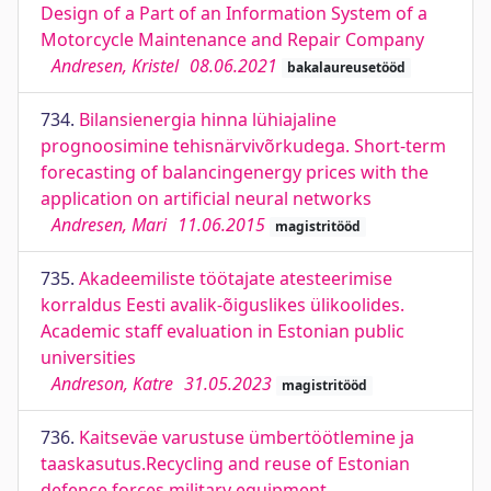
Design of a Part of an Information System of a
Motorcycle Maintenance and Repair Company
Andresen, Kristel
08.06.2021
bakalaureusetööd
734.
Bilansienergia hinna lühiajaline
prognoosimine tehisnärvivõrkudega. Short-term
forecasting of balancingenergy prices with the
application on artificial neural networks
Andresen, Mari
11.06.2015
magistritööd
735.
Akadeemiliste töötajate atesteerimise
korraldus Eesti avalik-õiguslikes ülikoolides.
Academic staff evaluation in Estonian public
universities
Andreson, Katre
31.05.2023
magistritööd
736.
Kaitseväe varustuse ümbertöötlemine ja
taaskasutus.Recycling and reuse of Estonian
defence forces military equipment.