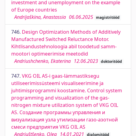
investment and unemployment on the example
of Europe countries
Andrijaškina, Anastassia
06.06.2025
magistritööd
746.
Design Optimization Methods of Additively
Manufactured Switched Reluctance Motor.
Kihtlisandustehnoloogia abil toodetud samm-
mootori optimeerimise meetodid
Andriushchenko, Ekaterina
12.06.2023
doktoritööd
747.
VKG OIL AS-i gaas-lämmastiksegu
utiliseerimissüsteemi visualiseerimine ja
juhtimisprogrammi koostamine. Control system
programming and visualization of the gas-
nitrogen mixture utilization system of VKG OIL
AS. Создание программы управления и
визуализация узла утилизации газо-азотной
смеси предприятия VKG OIL AS
Andrjuštšenko, Oleg
14.01.2021
diplomitööd