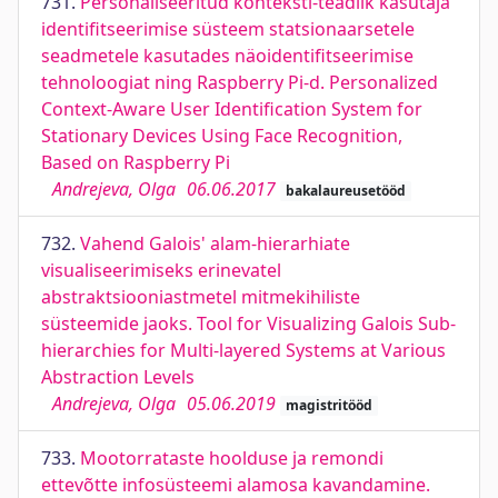
731.
Personaliseeritud konteksti-teadlik kasutaja
identifitseerimise süsteem statsionaarsetele
seadmetele kasutades näoidentifitseerimise
tehnoloogiat ning Raspberry Pi-d. Personalized
Context-Aware User Identification System for
Stationary Devices Using Face Recognition,
Based on Raspberry Pi
Andrejeva, Olga
06.06.2017
bakalaureusetööd
732.
Vahend Galois' alam-hierarhiate
visualiseerimiseks erinevatel
abstraktsiooniastmetel mitmekihiliste
süsteemide jaoks. Tool for Visualizing Galois Sub-
hierarchies for Multi-layered Systems at Various
Abstraction Levels
Andrejeva, Olga
05.06.2019
magistritööd
733.
Mootorrataste hoolduse ja remondi
ettevõtte infosüsteemi alamosa kavandamine.