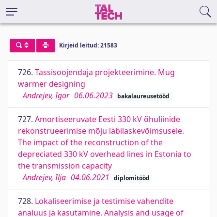
Kirjeid leitud: 21583
726.
Tassisoojendaja projekteerimine. Mug
warmer designing
Andrejev, Igor
06.06.2023
bakalaureusetööd
727.
Amortiseeruvate Eesti 330 kV õhuliinide
rekonstrueerimise mõju läbilaskevõimsusele.
The impact of the reconstruction of the
depreciated 330 kV overhead lines in Estonia to
the transmission capacity
Andrejev, Ilja
04.06.2021
diplomitööd
728.
Lokaliseerimise ja testimise vahendite
analüüs ja kasutamine. Analysis and usage of