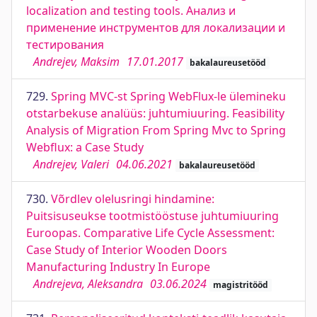
localization and testing tools. Анализ и
применение инструментов для локализации и
тестирования
Andrejev, Maksim
17.01.2017
bakalaureusetööd
729.
Spring MVC-st Spring WebFlux-le ülemineku
otstarbekuse analüüs: juhtumiuuring. Feasibility
Analysis of Migration From Spring Mvc to Spring
Webflux: a Case Study
Andrejev, Valeri
04.06.2021
bakalaureusetööd
730.
Võrdlev olelusringi hindamine:
Puitsisuseukse tootmistööstuse juhtumiuuring
Euroopas. Comparative Life Cycle Assessment:
Case Study of Interior Wooden Doors
Manufacturing Industry In Europe
Andrejeva, Aleksandra
03.06.2024
magistritööd