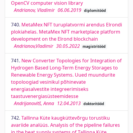
OpenCV computer vision library
Andrianov, Vladimir
06.06.2019
diplomitööd
740.
MetaMex NFT turuplatvormi arendus Elrondi
plokiahelas. MetaMex NFT marketplace platform
development on the Elrond blockchain
Andrianov,Vladimir
30.05.2022
magistritööd
741.
New Converter Topologies for Integration of
Hydrogen Based Long-Term Energy Storages to
Renewable Energy Systems. Uued muundurite
topoloogiad vesinikul põhinevate
energiasalvestite integreerimiseks
taastuvenergiasüsteemidesse
Andrijanovitš, Anna
12.04.2013
doktoritööd
742.
Tallinna Küte kaugküttevõrgu torustiku
avariide analüüs. Analysis of the pipeline failures
in the heat supply systems of Tallinna Küte