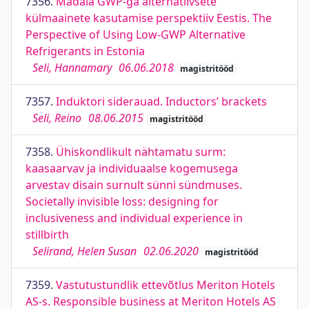
7356.
Madala GWP-ga alternatiivsete
külmaainete kasutamise perspektiiv Eestis. The
Perspective of Using Low-GWP Alternative
Refrigerants in Estonia
Seli, Hannamary
06.06.2018
magistritööd
7357.
Induktori siderauad. Inductors’ brackets
Seli, Reino
08.06.2015
magistritööd
7358.
Ühiskondlikult nähtamatu surm:
kaasaarvav ja individuaalse kogemusega
arvestav disain surnult sünni sündmuses.
Societally invisible loss: designing for
inclusiveness and individual experience in
stillbirth
Selirand, Helen Susan
02.06.2020
magistritööd
7359.
Vastutustundlik ettevõtlus Meriton Hotels
AS-s. Responsible business at Meriton Hotels AS