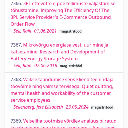
7366.
3PL ettevõtte e-poe tellimuste väljastamise
tõhustamine. Improving The Efficiency Of The
3PL Service Provider's E-Commerce Outbound
Order Flow
Sell, Raili
01.06.2021
magistritööd
7367.
Mikrovõrgu energiasalvesti uurimine ja
katsetamine. Research and Development of
Battery Energy Storage System
Sell, Riho
07.06.2018
magistritööd
7368.
Vaikse taandumise seos klienditeenindaja
töövõime ning vaimse tervisega. Quiet quitting,
mental health and workability of the customer
service employees
Sellenberg, Jete Elisabeth
23.05.2024
magistritööd
7369.
Veiseliha tootmise võrdlev analüüs piiratud
ja vabapidamisega tootmissüsteemis, kasutades