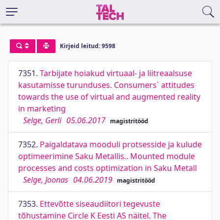
Kirjeid leitud: 9598
7351.
Tarbijate hoiakud virtuaal- ja liitreaalsuse
kasutamisse turunduses. Consumers´ attitudes
towards the use of virtual and augmented reality
in marketing
Selge, Gerli
05.06.2017
magistritööd
7352.
Paigaldatava mooduli protsesside ja kulude
optimeerimine Saku Metallis.. Mounted module
processes and costs optimization in Saku Metall
Selge, Joonas
04.06.2019
magistritööd
7353.
Ettevõtte siseaudiitori tegevuste
tõhustamine Circle K Eesti AS näitel. The