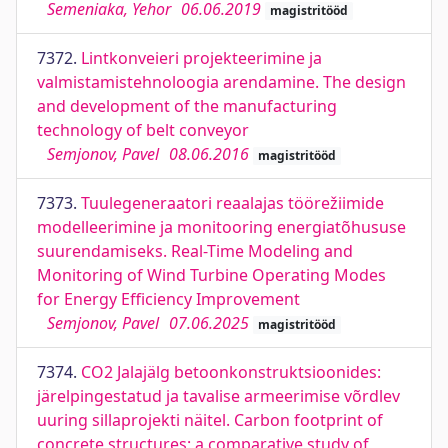
Semeniaka, Yehor
06.06.2019
magistritööd
7372.
Lintkonveieri projekteerimine ja
valmistamistehnoloogia arendamine. The design
and development of the manufacturing
technology of belt conveyor
Semjonov, Pavel
08.06.2016
magistritööd
7373.
Tuulegeneraatori reaalajas töörežiimide
modelleerimine ja monitooring energiatõhususe
suurendamiseks. Real-Time Modeling and
Monitoring of Wind Turbine Operating Modes
for Energy Efficiency Improvement
Semjonov, Pavel
07.06.2025
magistritööd
7374.
CO2 Jalajälg betoonkonstruktsioonides:
järelpingestatud ja tavalise armeerimise võrdlev
uuring sillaprojekti näitel. Carbon footprint of
concrete structures: a comparative study of