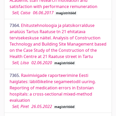
Academic staff research motivation and
satisfaction with performance remuneration
Sell, Caisa
06.06.2017
magistritööd
7364.
Ehitustehnoloogia ja platsikorralduse
analüüs Tartus Raatuse tn 21 ehitatava
tervisekeskuse näitel. Analysis of Construction
Technology and Building Site Management based
on the Case Study of the Construction of the
Health Centre at 21 Raatuse street in Tartu
Sell, Liisa
02.06.2020
magistritööd
7365.
Ravimivigade raporteerimine Eesti
haiglates: läbilõikeline segameetodil uuring.
Reporting of medication errors in Estonian
hospitals: a cross-sectional mixed-method
evaluation
Sell, Piret
26.05.2022
magistritööd