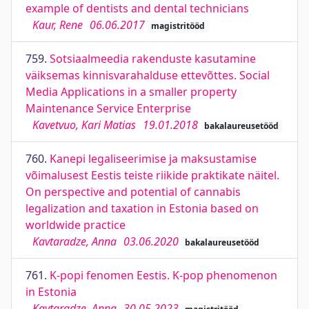
example of dentists and dental technicians
Kaur, Rene
06.06.2017
magistritööd
759.
Sotsiaalmeedia rakenduste kasutamine
väiksemas kinnisvarahalduse ettevõttes. Social
Media Applications in a smaller property
Maintenance Service Enterprise
Kavetvuo, Kari Matias
19.01.2018
bakalaureusetööd
760.
Kanepi legaliseerimise ja maksustamise
võimalusest Eestis teiste riikide praktikate näitel.
On perspective and potential of cannabis
legalization and taxation in Estonia based on
worldwide practice
Kavtaradze, Anna
03.06.2020
bakalaureusetööd
761.
K-popi fenomen Eestis. K-pop phenomenon
in Estonia
Kavtaradze, Anna
30.05.2023