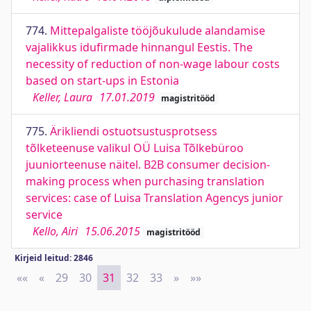
774.
Mittepalgaliste tööjõukulude alandamise
vajalikkus idufirmade hinnangul Eestis. The
necessity of reduction of non-wage labour costs
based on start-ups in Estonia
Keller, Laura
17.01.2019
magistritööd
775.
Ärikliendi ostuotsustusprotsess
tõlketeenuse valikul OÜ Luisa Tõlkebüroo
juuniorteenuse näitel. B2B consumer decision-
making process when purchasing translation
services: case of Luisa Translation Agencys junior
service
Kello, Airi
15.06.2015
magistritööd
Kirjeid leitud: 2846
««
First
«
Previous
29
30
31
32
33
»
Next
»»
Last