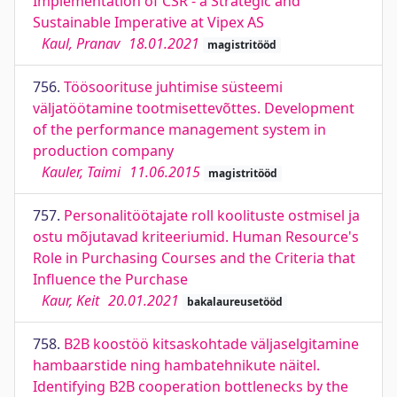
Implementation of CSR - a Strategic and
Sustainable Imperative at Vipex AS
Kaul, Pranav
18.01.2021
magistritööd
756.
Töösoorituse juhtimise süsteemi
väljatöötamine tootmisettevõttes. Development
of the performance management system in
production company
Kauler, Taimi
11.06.2015
magistritööd
757.
Personalitöötajate roll koolituste ostmisel ja
ostu mõjutavad kriteeriumid. Human Resource's
Role in Purchasing Courses and the Criteria that
Influence the Purchase
Kaur, Keit
20.01.2021
bakalaureusetööd
758.
B2B koostöö kitsaskohtade väljaselgitamine
hambaarstide ning hambatehnikute näitel.
Identifying B2B cooperation bottlenecks by the