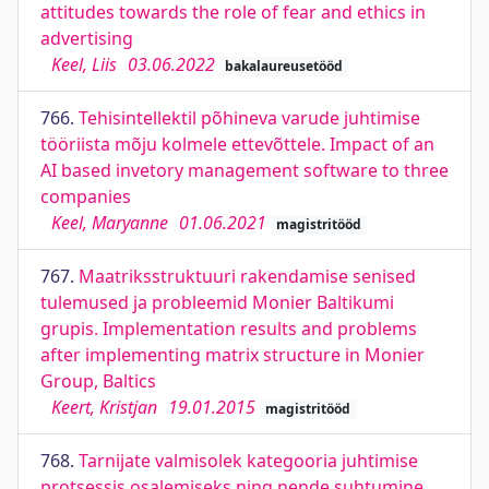
attitudes towards the role of fear and ethics in
advertising
Keel, Liis
03.06.2022
bakalaureusetööd
766.
Tehisintellektil põhineva varude juhtimise
tööriista mõju kolmele ettevõttele. Impact of an
AI based invetory management software to three
companies
Keel, Maryanne
01.06.2021
magistritööd
767.
Maatriksstruktuuri rakendamise senised
tulemused ja probleemid Monier Baltikumi
grupis. Implementation results and problems
after implementing matrix structure in Monier
Group, Baltics
Keert, Kristjan
19.01.2015
magistritööd
768.
Tarnijate valmisolek kategooria juhtimise
protsessis osalemiseks ning nende suhtumine