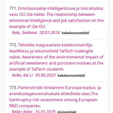
771.
Emotsionaalse intelligentsuse ja töörahulolu
seos OÜ Üle näitel. The relationship between
emotional intelligence and job satisfaction on the
example of Üle OÜ.
Keks, Svetlana
20.01.2016
bakalaureusetööd
772.
Tehislike magusainete keskkonnamõju
teadlikkus ja ostumotiivid TalTech tudengite
näitel. Awareness of the environmental impact of
artificial sweeteners and purchase motives at the
example of TalTech students
Keller, Kai Li
05.06.2023
bakalaureusetööd
773.
Pankrotiriski hindamine Euroopa teadus- ja
arendustegevusmahukate ettevõtete seas.The
bankruptcy risk assessment among European
R&D companies.
Keller, Katre
15.01.2019
diplomitööd