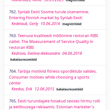
magistritööd
762.
Synlab Eesti Soome turule sisenemine.
Entering Finnish market by Synlab Eesti
Kedelauk, Gerly
10.06.2016
magistritööd
763.
Teenuse kvaliteedi mõõtmine restoran RIBI
näitel. The Measurement of Service Quality in
restoran RIBI
Kedrova, Evelina-Aleksandra
04.06.2018
bakalaureusetööd
764.
Tarbija motiivid fitness-spordiklubi valides.
Consumer motives while choosing a sports
center
Keedus, Erik
12.06.2015
bakalaureusetööd
765.
Eesti turundajate hoiakud seoses hirmu rolli
ja eetilisusega reklaamis. Estonian marketer's