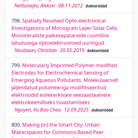
Netšunajev, Aleksei
08.11.2012
doktoritööd
798.
Spatially Resolved Opto-electronical
Investigations of Monograin Layer Solar Cells.
Monoteraliste päikesepatareide ruumilise
lahutusega optoelektroonsed uuringud
Neubauer, Christian
20.05.2019
doktoritööd
799.
Molecularly Imprinted Polymer-modified
Electrodes for Electrochemical Sensing of
Emerging Aqueous Pollutants. Molekulaarselt
jäljendatud polümeeriga modifitseeritud
elektroodid esilekerkivate veesaasteainete
elektrokeemiliseks tuvastamiseks
Nguyen, Vu Bao Chau
12.09.2025
doktoritööd
800.
Making (in) the Smart City: Urban
Makerspaces for Commons-Based Peer