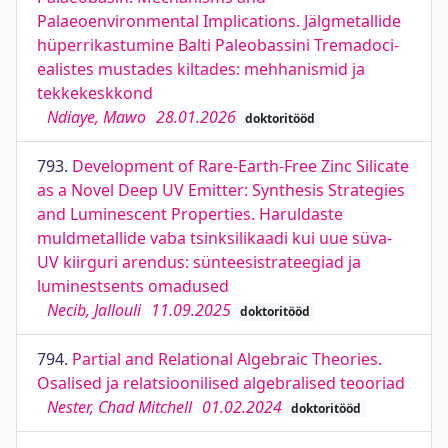
Palaeoenvironmental Implications. Jälgmetallide
hüperrikastumine Balti Paleobassini Tremadoci-
ealistes mustades kiltades: mehhanismid ja
tekkekeskkond
Ndiaye, Mawo
28.01.2026
doktoritööd
793.
Development of Rare-Earth-Free Zinc Silicate
as a Novel Deep UV Emitter: Synthesis Strategies
and Luminescent Properties. Haruldaste
muldmetallide vaba tsinksilikaadi kui uue süva-
UV kiirguri arendus: sünteesistrateegiad ja
luminestsents omadused
Necib, Jallouli
11.09.2025
doktoritööd
794.
Partial and Relational Algebraic Theories.
Osalised ja relatsioonilised algebralised teooriad
Nester, Chad Mitchell
01.02.2024
doktoritööd