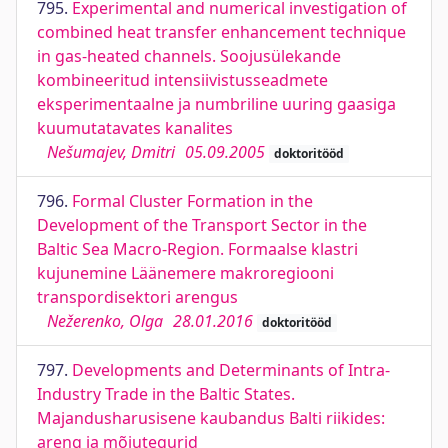
795.
Experimental and numerical investigation of
combined heat transfer enhancement technique
in gas-heated channels. Soojusülekande
kombineeritud intensiivistusseadmete
eksperimentaalne ja numbriline uuring gaasiga
kuumutatavates kanalites
Nešumajev, Dmitri
05.09.2005
doktoritööd
796.
Formal Cluster Formation in the
Development of the Transport Sector in the
Baltic Sea Macro-Region. Formaalse klastri
kujunemine Läänemere makroregiooni
transpordisektori arengus
Nežerenko, Olga
28.01.2016
doktoritööd
797.
Developments and Determinants of Intra-
Industry Trade in the Baltic States.
Majandusharusisene kaubandus Balti riikides:
areng ja mõjutegurid