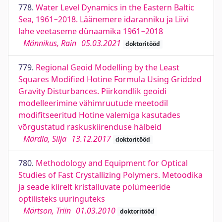
778.
Water Level Dynamics in the Eastern Baltic
Sea, 1961−2018. Läänemere idaranniku ja Liivi
lahe veetaseme dünaamika 1961−2018
Männikus, Rain
05.03.2021
doktoritööd
779.
Regional Geoid Modelling by the Least
Squares Modified Hotine Formula Using Gridded
Gravity Disturbances. Piirkondlik geoidi
modelleerimine vähimruutude meetodil
modifitseeritud Hotine valemiga kasutades
võrgustatud raskuskiirenduse hälbeid
Märdla, Silja
13.12.2017
doktoritööd
780.
Methodology and Equipment for Optical
Studies of Fast Crystallizing Polymers. Metoodika
ja seade kiirelt kristalluvate polümeeride
optilisteks uuringuteks
Märtson, Triin
01.03.2010
doktoritööd