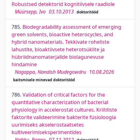
Robustsed detektorid kognitiivsele raadiole
Müürsepp, Ivo
03.10.2013
doktoritööd
785.
Biodegradability assessment of emerging
green solvents, bioactive heterocycles, and
hybrid nanomaterials. Tekkivate roheliste
lahustite, bioaktiivsete heterotsüklite ja
hübriidnanomaterjalide biolagunevuse
hindamine
Nagappa, Nandish Mudegowdru
10.08.2026
kaitsmisele minevad doktoritööd
786.
Validation of critical factors for the
quantitative characterization of bacterial
physiology in accelerostat cultures. Kriitiliste
faktorite valideerimine bakterite füsioloogia
uurimiseks akselerostaatsetes
kultiveerimiseksperimentides
Nahku, Ranno
07.11.2012