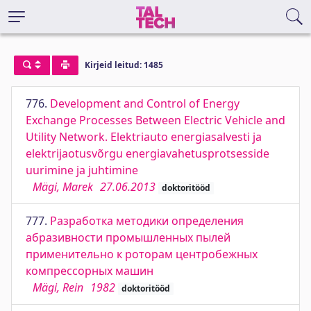
Kirjeid leitud: 1485
776.
Development and Control of Energy
Exchange Processes Between Electric Vehicle and
Utility Network. Elektriauto energiasalvesti ja
elektrijaotusvõrgu energiavahetusprotsesside
uurimine ja juhtimine
Mägi, Marek
27.06.2013
doktoritööd
777.
Разработка методики определения
абразивности промышленных пылей
применительно к роторам центробежных
компрессорных машин
Mägi, Rein
1982
doktoritööd