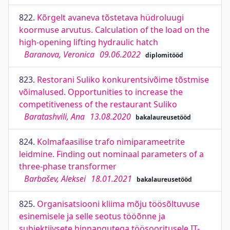
822.
Kõrgelt avaneva tõstetava hüdroluugi
koormuse arvutus. Calculation of the load on the
high-opening lifting hydraulic hatch
Baranova, Veronica
09.06.2022
diplomitööd
823.
Restorani Suliko konkurentsivõime tõstmise
võimalused. Opportunities to increase the
competitiveness of the restaurant Suliko
Baratashvili, Ana
13.08.2020
bakalaureusetööd
824.
Kolmafaasilise trafo nimiparameetrite
leidmine. Finding out nominaal parameters of a
three-phase transformer
Barbašev, Aleksei
18.01.2021
bakalaureusetööd
825.
Organisatsiooni kliima mõju töösõltuvuse
esinemisele ja selle seotus tööõnne ja
subjektiivsete hinnangutega töösooritusele IT-