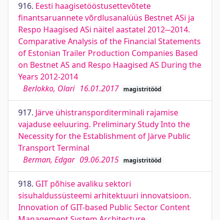
916.
Eesti haagisetööstusettevõtete
finantsaruannete võrdlusanalüüs Bestnet ASi ja
Respo Haagised ASi näitel aastatel 2012─2014.
Comparative Analysis of the Financial Statements
of Estonian Trailer Production Companies Based
on Bestnet AS and Respo Haagised AS During the
Years 2012-2014
Berlokko, Olari
16.01.2017
magistritööd
917.
Järve ühistransporditerminali rajamise
vajaduse eeluuring. Preliminary Study Into the
Necessity for the Establishment of Järve Public
Transport Terminal
Berman, Edgar
09.06.2015
magistritööd
918.
GIT põhise avaliku sektori
sisuhaldussüsteemi arhitektuuri innovatsioon.
Innovation of GIT-based Public Sector Content
Management System Architecture