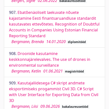
Bergert, Signe
02.06.2022
bakalaureusetööd
907.
Ebatõenäoliselt laekuvate nõuete
kajastamine Eesti finantsaruandluse standardit
kasutavates ettevõtetes. Recognition of Doubtful
Accounts in Companies Using Estonian Financial
Reporting Standard
Bergmann, Brenda
14.01.2020
diplomitööd
908.
Droonide kasutamine
keskkonnajärelevalves. The use of drones in
environmental surveillance
Bergmann, Ketlin
01.06.2021
magistritööd
909.
Kasutajaliidesega C# skript andmete
eksportimiseks progammist Civil 3D. C# Script
with User Interface for Exporting Data from Civil
3D
Bergmann, Liisi
09.06.2026
bakalaureusetööd