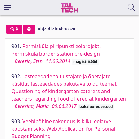
Kirjeid leitud: 18878
901.
Permisküla piiripunkti eelprojekt.
Permisküla border station pre-design
Berezin, Sten
11.06.2014
magistritööd
902.
Lasteaedade toitlustajate ja õpetajate
küsitlus lasteaedades pakutava toidu teemal.
Questioning of kindergarten caterers and
teachers regarding food offered at kindergarten
Berezina, Maria
09.06.2017
bakalaureusetööd
903.
Veebipõhine rakendus isikliku eelarve
koostamiseks. Web Application for Personal
Budget Planning