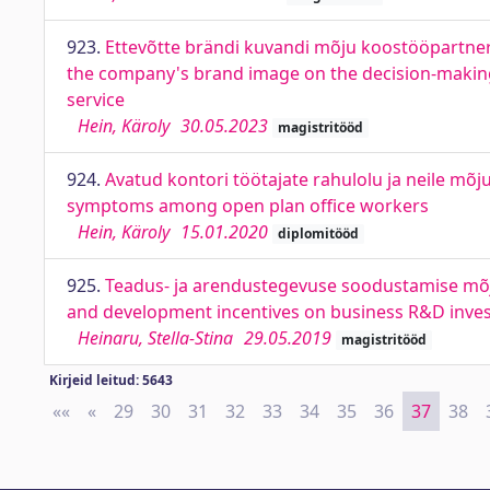
923.
Ettevõtte brändi kuvandi mõju koostööpartneri
the company's brand image on the decision-making
service
Hein, Käroly
30.05.2023
magistritööd
924.
Avatud kontori töötajate rahulolu ja neile mõ
symptoms among open plan office workers
Hein, Käroly
15.01.2020
diplomitööd
925.
Teadus- ja arendustegevuse soodustamise mõju
and development incentives on business R&D inve
Heinaru, Stella-Stina
29.05.2019
magistritööd
Kirjeid leitud: 5643
««
First
«
Previous
29
30
31
32
33
34
35
36
37
38