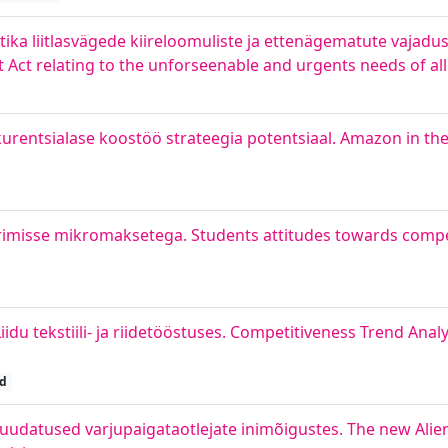
a liitlasvägede kiireloomuliste ja ettenägematute vajadus
Act relating to the unforseenable and urgents needs of all
ntsialase koostöö strateegia potentsiaal. Amazon in the 
imisse mikromaksetega. Students attitudes towards comp
u tekstiili- ja riidetööstuses. Competitiveness Trend Anal
öd
udatused varjupaigataotlejate inimõigustes. The new Aliens