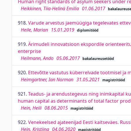
Human right standards of asylum seekers under re
Heikkinen, Tiia-Helinä Emilia
01.06.2017
bakalaureus
918.
Varude arvestus jaemüügiga tegelevates ettevõ
Heile, Marian
15.01.2019
diplomitööd
919.
Ärimudeli innovatsioon ekspordile orienteerit
enterprise
Heilmann, Ando
05.06.2017
bakalaureusetööd
920.
Ettevõtte vastutus küberrelvade tootmisel ja 
Heimgartner, Ian Norman
31.05.2021
magistritööd
921.
Teadus- ja arendustegevus ning inimkapital k
human capital as determinants of total factor prod
Hein, Heili
08.06.2015
magistritööd
922.
Venekeelsed ajateenijad Eesti kaitseväes. Russ
Hein, Kristiina
04.06.2020
magistritööd