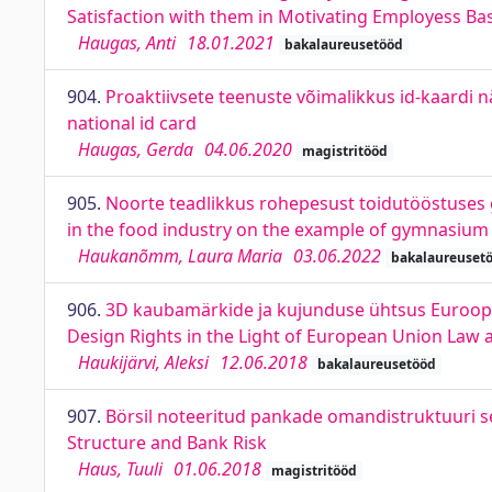
Satisfaction with them in Motivating Employess B
Haugas, Anti
18.01.2021
bakalaureusetööd
904.
Proaktiivsete teenuste võimalikkus id-kaardi näi
national id card
Haugas, Gerda
04.06.2020
magistritööd
905.
Noorte teadlikkus rohepesust toidutööstuse
in the food industry on the example of gymnasium
Haukanõmm, Laura Maria
03.06.2022
bakalaureuset
906.
3D kaubamärkide ja kujunduse ühtsus Euroopa
Design Rights in the Light of European Union Law a
Haukijärvi, Aleksi
12.06.2018
bakalaureusetööd
907.
Börsil noteeritud pankade omandistruktuuri 
Structure and Bank Risk
Haus, Tuuli
01.06.2018
magistritööd