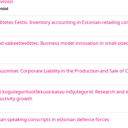
vision
etööd
tetes Eestis. Inventory accounting in Estonian retailing c
ud väikeettevõttes. Business model innovation in small-size
müümisel. Corporate Liability in the Production and Sale o
ui koguteguritootlikkuse kasvu mõjutegurid. Research and
uctivity growth
ian speaking conscripts in estonian defence forces