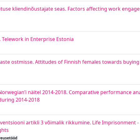
utuse kliendinõustajate seas. Factors affecting work enga
 Telework in Enterprise Estonia
ste ostmisse. Attitudes of Finnish females towards buyin
Norwegian’i näitel 2014-2018. Comparative performance anal
during 2014-2018
ntsiooni artikli 3 võimalik rikkumine. Life Imprisonment - 
ghts
reusetööd