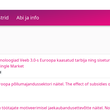
trid
Abi ja info
noloogiad Veeb 3.0-s Euroopa kaasatud tarbija ning sisetur
Single Market
d
pa põllumajandussektori näitel. The effect of subsidies 
 töötajate motiveerimisel jaekaubandusettevõtte näitel. N