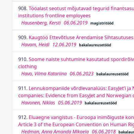
908.
Tööalast seotust mõjutavad tegurid finantsas
institutions frontline employees
Hausenberg, Kersti
06.06.2019
magistritööd
909.
Kaugtöö Ettevõtluse Arendamise Sihtasutuses.
Havam, Heidi
12.06.2019
bakalaureusetööd
910.
Soome naiste suhtumine kasutatud spordirõiva
clothing
Havo, Vilma Katariina
06.06.2023
bakalaureusetööd
911.
Lennukompaniide võrdlevanalüüs: EasyJet’i ja 
companies: Evidence from EasyJet and Norwegian 
Havonen, Niklas
05.06.2019
bakalaureusetööd
912.
Eluaegne vangistus - Euroopa inimõiguste konve
Article 3 of the European Convention on Human Ri
Hedman, Anna Amanda Mikaela
06.06.2018
bakalau