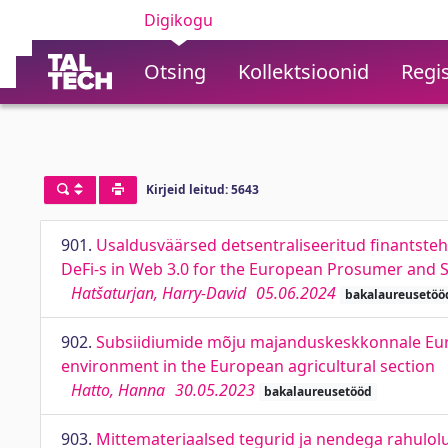
Digikogu
Otsing
Kollektsioonid
Regis
Kirjeid leitud: 5643
901.
Usaldusväärsed detsentraliseeritud finantsteh
DeFi-s in Web 3.0 for the European Prosumer and 
Hatšaturjan, Harry-David
05.06.2024
bakalaureusetöö
902.
Subsiidiumide mõju majanduskeskkonnale Euroo
environment in the European agricultural section
Hatto, Hanna
30.05.2023
bakalaureusetööd
903.
Mittemateriaalsed tegurid ja nendega rahulolu