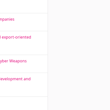
ompanies
d export-oriented
f Cyber Weapons
 development and