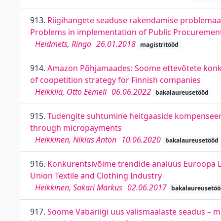
913.
Riigihangete seaduse rakendamise problemaatik
Problems in implementation of Public Procurement 
Heidmets, Ringo
26.01.2018
magistritööd
914.
Amazon Põhjamaades: Soome ettevõtete konkure
of coopetition strategy for Finnish companies
Heikkilä, Otto Eemeli
06.06.2022
bakalaureusetööd
915.
Tudengite suhtumine heitgaaside kompenseer
through micropayments
Heikkinen, Niklas Anton
10.06.2020
bakalaureusetööd
916.
Konkurentsivõime trendide analüüs Euroopa Liid
Union Textile and Clothing Industry
Heikkinen, Sakari Markus
02.06.2017
bakalaureusetö
917.
Soome Vabariigi uus välismaalaste seadus – mu