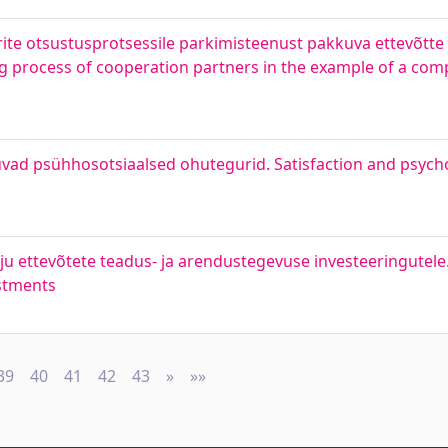
te otsustusprotsessile parkimisteenust pakkuva ettevõtte nä
 process of cooperation partners in the example of a com
juvad psühhosotsiaalsed ohutegurid. Satisfaction and psych
 ettevõtete teadus- ja arendustegevuse investeeringutele. 
stments
39
40
41
42
43
»
Next
»»
Last