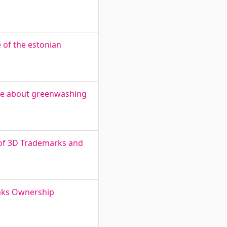
e of the estonian
le about greenwashing
 of 3D Trademarks and
anks Ownership