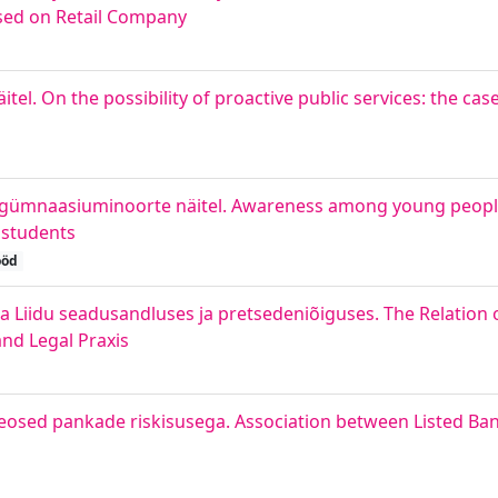
ased on Retail Company
tel. On the possibility of proactive public services: the cas
s gümnaasiuminoorte näitel. Awareness among young peop
 students
ööd
 Liidu seadusandluses ja pretsedeniõiguses. The Relation
nd Legal Praxis
seosed pankade riskisusega. Association between Listed B