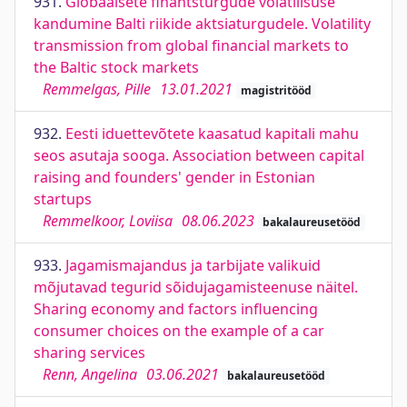
931.
Globaalsete finantsturgude volatiilsuse
kandumine Balti riikide aktsiaturgudele. Volatility
transmission from global financial markets to
the Baltic stock markets
Remmelgas, Pille
13.01.2021
magistritööd
932.
Eesti iduettevõtete kaasatud kapitali mahu
seos asutaja sooga. Association between capital
raising and founders' gender in Estonian
startups
Remmelkoor, Loviisa
08.06.2023
bakalaureusetööd
933.
Jagamismajandus ja tarbijate valikuid
mõjutavad tegurid sõidujagamisteenuse näitel.
Sharing economy and factors influencing
consumer choices on the example of a car
sharing services
Renn, Angelina
03.06.2021
bakalaureusetööd