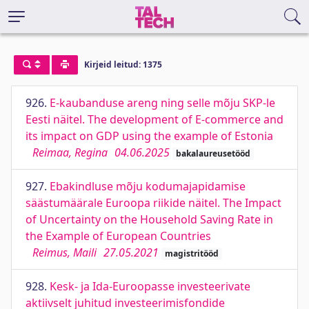
Kirjeid leitud: 1375
926.
E-kaubanduse areng ning selle mõju SKP-le
Eesti näitel. The development of E-commerce and
its impact on GDP using the example of Estonia
Reimaa, Regina
04.06.2025
bakalaureusetööd
927.
Ebakindluse mõju kodumajapidamise
säästumäärale Euroopa riikide näitel. The Impact
of Uncertainty on the Household Saving Rate in
the Example of European Countries
Reimus, Maili
27.05.2021
magistritööd
928.
Kesk- ja Ida-Euroopasse investeerivate
aktiivselt juhitud investeerimisfondide