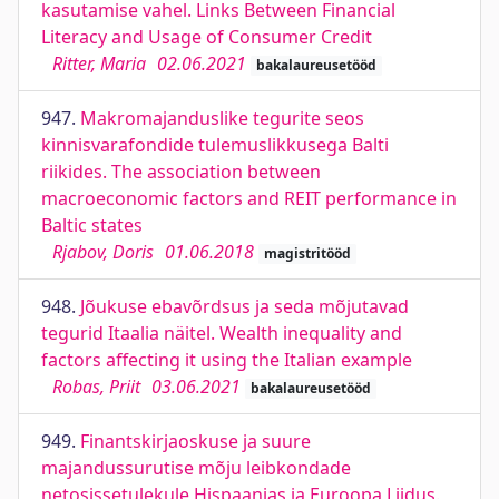
kasutamise vahel. Links Between Financial
Literacy and Usage of Consumer Credit
Ritter, Maria
02.06.2021
bakalaureusetööd
947.
Makromajanduslike tegurite seos
kinnisvarafondide tulemuslikkusega Balti
riikides. The association between
macroeconomic factors and REIT performance in
Baltic states
Rjabov, Doris
01.06.2018
magistritööd
948.
Jõukuse ebavõrdsus ja seda mõjutavad
tegurid Itaalia näitel. Wealth inequality and
factors affecting it using the Italian example
Robas, Priit
03.06.2021
bakalaureusetööd
949.
Finantskirjaoskuse ja suure
majandussurutise mõju leibkondade
netosissetulekule Hispaanias ja Euroopa Liidus.