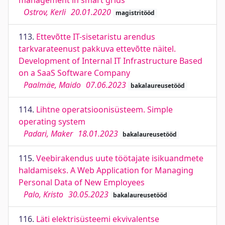
management in smart grids
Ostrov, Kerli
20.01.2020
magistritööd
113.
Ettevõtte IT-sisetaristu arendus
tarkvarateenust pakkuva ettevõtte näitel.
Development of Internal IT Infrastructure Based
on a SaaS Software Company
Paalmäe, Maido
07.06.2023
bakalaureusetööd
114.
Lihtne operatsioonisüsteem. Simple
operating system
Padari, Maker
18.01.2023
bakalaureusetööd
115.
Veebirakendus uute töötajate isikuandmete
haldamiseks. A Web Application for Managing
Personal Data of New Employees
Palo, Kristo
30.05.2023
bakalaureusetööd
116.
Läti elektrisüsteemi ekvivalentse