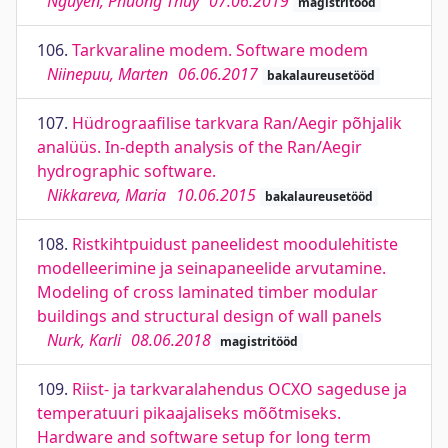
Nguyen, Phuong Thuy
07.06.2019
magistritööd
106.
Tarkvaraline modem. Software modem
Niinepuu, Marten
06.06.2017
bakalaureusetööd
107.
Hüdrograafilise tarkvara Ran/Aegir põhjalik
analüüs. In-depth analysis of the Ran/Aegir
hydrographic software.
Nikkareva, Maria
10.06.2015
bakalaureusetööd
108.
Ristkihtpuidust paneelidest moodulehitiste
modelleerimine ja seinapaneelide arvutamine.
Modeling of cross laminated timber modular
buildings and structural design of wall panels
Nurk, Karli
08.06.2018
magistritööd
109.
Riist- ja tarkvaralahendus OCXO sageduse ja
temperatuuri pikaajaliseks mõõtmiseks.
Hardware and software setup for long term