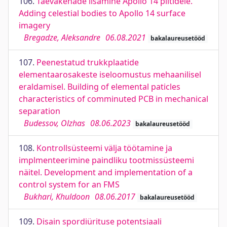
106.
Taevakehade lisamine Apollo 14 piltidele.
Adding celestial bodies to Apollo 14 surface
imagery
Bregadze, Aleksandre
06.08.2021
bakalaureusetööd
107.
Peenestatud trukkplaatide
elementaarosakeste iseloomustus mehaanilisel
eraldamisel. Building of elemental paticles
characteristics of comminuted PCB in mechanical
separation
Budessov, Olzhas
08.06.2023
bakalaureusetööd
108.
Kontrollsüsteemi välja töötamine ja
implmenteerimine paindliku tootmissüsteemi
näitel. Development and implementation of a
control system for an FMS
Bukhari, Khuldoon
08.06.2017
bakalaureusetööd
109.
Disain spordiürituse potentsiaali