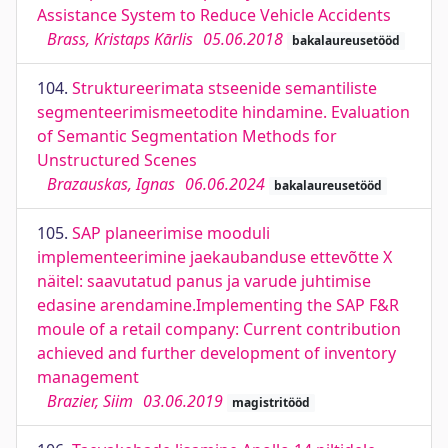
Assistance System to Reduce Vehicle Accidents
Brass, Kristaps Kārlis
05.06.2018
bakalaureusetööd
104.
Struktureerimata stseenide semantiliste
segmenteerimismeetodite hindamine. Evaluation
of Semantic Segmentation Methods for
Unstructured Scenes
Brazauskas, Ignas
06.06.2024
bakalaureusetööd
105.
SAP planeerimise mooduli
implementeerimine jaekaubanduse ettevõtte X
näitel: saavutatud panus ja varude juhtimise
edasine arendamine.Implementing the SAP F&R
moule of a retail company: Current contribution
achieved and further development of inventory
management
Brazier, Siim
03.06.2019
magistritööd