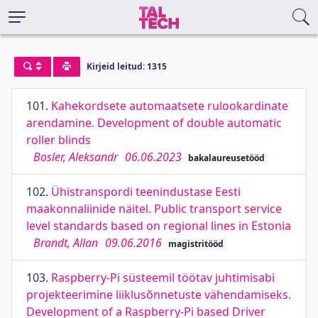
Kirjeid leitud: 1315
101.
Kahekordsete automaatsete rulookardinate
arendamine. Development of double automatic
roller blinds
Bosler, Aleksandr
06.06.2023
bakalaureusetööd
102.
Ühistranspordi teenindustase Eesti
maakonnaliinide näitel. Public transport service
level standards based on regional lines in Estonia
Brandt, Allan
09.06.2016
magistritööd
103.
Raspberry-Pi süsteemil töötav juhtimisabi
projekteerimine liiklusõnnetuste vähendamiseks.
Development of a Raspberry-Pi based Driver