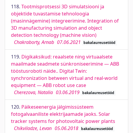
118.
Tootmisprotsessi 3D simulatsiooni ja
objektide tuvastamise tehnoloogia
(masinnägemine) integreerimine. Integration of
3D manufacturing simulation and object
detection technology (machine vision)
Chakraborty, Arnab
07.06.2021
bakalaureusetööd
119.
Digikaksikud: reaalsete ning virtuaalsete
maailmade seadmete sünkroniseerimine — ABB
tööstusroboti näide.. Digital Twin:
synchronization between virtual and real-world
equipment — ABB robot use case
Cherezova, Natalia
03.06.2019
bakalaureusetööd
120.
Päikeseenergia jälgimissüsteem
fotogalvaaniliste elektrijaamade jaoks. Solar
tracker systems for photovoltaic power plants
Chikviladze, Levan
05.06.2018
bakalaureusetööd