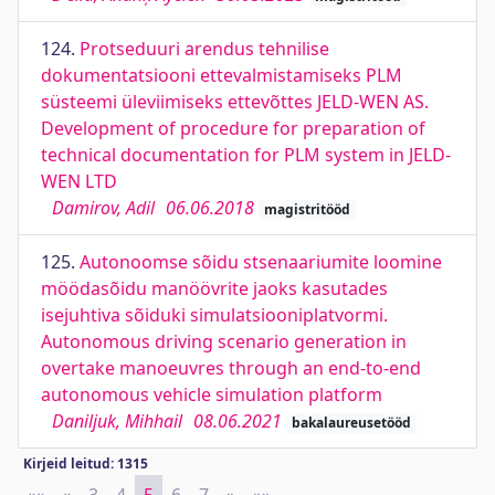
124.
Protseduuri arendus tehnilise
dokumentatsiooni ettevalmistamiseks PLM
süsteemi üleviimiseks ettevõttes JELD-WEN AS.
Development of procedure for preparation of
technical documentation for PLM system in JELD-
WEN LTD
Damirov, Adil
06.06.2018
magistritööd
125.
Autonoomse sõidu stsenaariumite loomine
möödasõidu manöövrite jaoks kasutades
isejuhtiva sõiduki simulatsiooniplatvormi.
Autonomous driving scenario generation in
overtake manoeuvres through an end-to-end
autonomous vehicle simulation platform
Daniljuk, Mihhail
08.06.2021
bakalaureusetööd
Kirjeid leitud: 1315