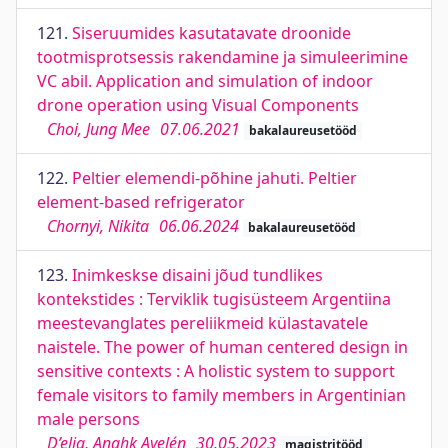
121.
Siseruumides kasutatavate droonide
tootmisprotsessis rakendamine ja simuleerimine
VC abil. Application and simulation of indoor
drone operation using Visual Components
Choi, Jung Mee
07.06.2021
bakalaureusetööd
122.
Peltier elemendi-põhine jahuti. Peltier
element-based refrigerator
Chornyi, Nikita
06.06.2024
bakalaureusetööd
123.
Inimkeskse disaini jõud tundlikes
kontekstides : Terviklik tugisüsteem Argentiina
meestevanglates pereliikmeid külastavatele
naistele. The power of human centered design in
sensitive contexts : A holistic system to support
female visitors to family members in Argentinian
male persons
D’elia, Anahķ Ayelén
30.05.2023
magistritööd