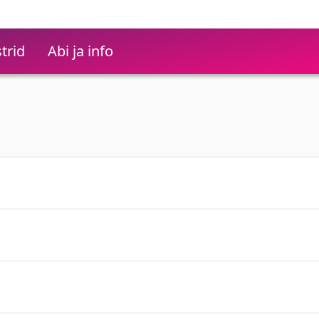
trid
Abi ja info