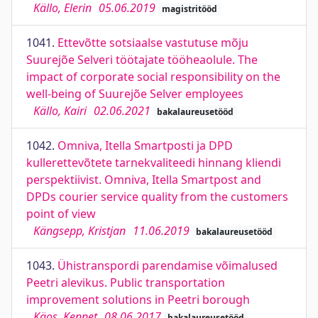
Källo, Elerin
05.06.2019
magistritööd
1041.
Ettevõtte sotsiaalse vastutuse mõju
Suurejõe Selveri töötajate tööheaolule. The
impact of corporate social responsibility on the
well-being of Suurejõe Selver employees
Källo, Kairi
02.06.2021
bakalaureusetööd
1042.
Omniva, Itella Smartposti ja DPD
kullerettevõtete tarnekvaliteedi hinnang kliendi
perspektiivist. Omniva, Itella Smartpost and
DPDs courier service quality from the customers
point of view
Kängsepp, Kristjan
11.06.2019
bakalaureusetööd
1043.
Ühistranspordi parendamise võimalused
Peetri alevikus. Public transportation
improvement solutions in Peetri borough
Käos, Kennet
08.06.2017
bakalaureusetööd