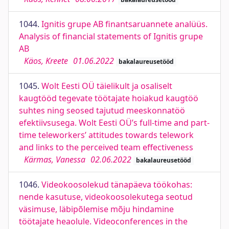
1044.
Ignitis grupe AB finantsaruannete analüüs.
Analysis of financial statements of Ignitis grupe
AB
Käos, Kreete
01.06.2022
bakalaureusetööd
1045.
Wolt Eesti OÜ täielikult ja osaliselt
kaugtööd tegevate töötajate hoiakud kaugtöö
suhtes ning seosed tajutud meeskonnatöö
efektiivsusega. Wolt Eesti OÜ’s full-time and part-
time teleworkers’ attitudes towards telework
and links to the perceived team effectiveness
Kärmas, Vanessa
02.06.2022
bakalaureusetööd
1046.
Videokoosolekud tänapäeva töökohas:
nende kasutuse, videokoosolekutega seotud
väsimuse, läbipõlemise mõju hindamine
töötajate heaolule. Videoconferences in the