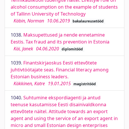
Tehnikaülikooli tudengite näitel. Lifestyle role on
alcohol consumption on the example of students
of Tallinn University of Technology
Käbin, Norman
10.06.2019
bakalaureusetööd
1038.
Maksupettused ja nende ennetamine
Eestis. Tax fraud and its prevention in Estonia
Käi, Janek
04.06.2020
diplomitööd
1039.
Finantskirjaoskus Eesti ettevõtete
juhtivtöötajate seas. Financial literacy among
Estonian business leaders.
Käkkinen, Katre
19.01.2015
magistritööd
1040.
Suhtumine ekspordiagenti ja antud
teenuse kasutamisse Eesti disainivaldkonna
ettevõtete näitel. Attitude towards an export
agent and using the service of an export agent in
micro and small Estonian design enterprises