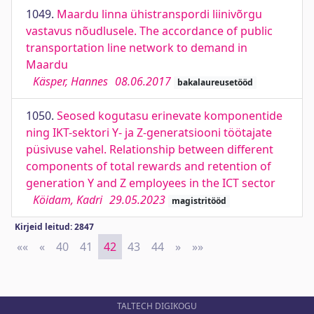
1049.
Maardu linna ühistranspordi liinivõrgu
vastavus nõudlusele. The accordance of public
transportation line network to demand in
Maardu
Käsper, Hannes
08.06.2017
bakalaureusetööd
1050.
Seosed kogutasu erinevate komponentide
ning IKT-sektori Y- ja Z-generatsiooni töötajate
püsivuse vahel. Relationship between different
components of total rewards and retention of
generation Y and Z employees in the ICT sector
Köidam, Kadri
29.05.2023
magistritööd
Kirjeid leitud: 2847
««
First
«
Previous
40
41
42
43
44
»
Next
»»
Last
TALTECH DIGIKOGU