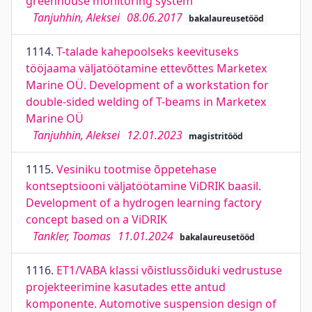
greenhouse monitoring system
Tanjuhhin, Aleksei
08.06.2017
bakalaureusetööd
1114.
T-talade kahepoolseks keevituseks
tööjaama väljatöötamine ettevõttes Marketex
Marine OÜ. Development of a workstation for
double-sided welding of T-beams in Marketex
Marine OÜ
Tanjuhhin, Aleksei
12.01.2023
magistritööd
1115.
Vesiniku tootmise õppetehase
kontseptsiooni väljatöötamine ViDRIK baasil.
Development of a hydrogen learning factory
concept based on a ViDRIK
Tankler, Toomas
11.01.2024
bakalaureusetööd
1116.
ET1/VABA klassi võistlussõiduki vedrustuse
projekteerimine kasutades ette antud
komponente. Automotive suspension design of