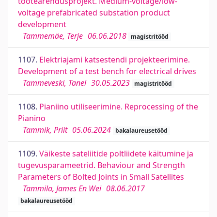
tootearendusprojekt. Medium-voltage/low-
voltage prefabricated substation product
development
Tammemäe, Terje
06.06.2018
magistritööd
1107.
Elektriajami katsestendi projekteerimine.
Development of a test bench for electrical drives
Tammeveski, Tanel
30.05.2023
magistritööd
1108.
Pianiino utiliseerimine. Reprocessing of the
Pianino
Tammik, Priit
05.06.2024
bakalaureusetööd
1109.
Väikeste sateliitide poltliidete käitumine ja
tugevusparameetrid. Behaviour and Strength
Parameters of Bolted Joints in Small Satellites
Tammila, James En Wei
08.06.2017
bakalaureusetööd