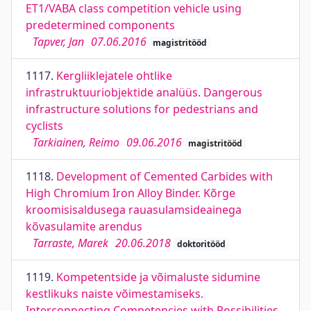
ET1/VABA class competition vehicle using
predetermined components
Tapver, Jan
07.06.2016
magistritööd
1117.
Kergliiklejatele ohtlike
infrastruktuuriobjektide analüüs. Dangerous
infrastructure solutions for pedestrians and
cyclists
Tarkiainen, Reimo
09.06.2016
magistritööd
1118.
Development of Cemented Carbides with
High Chromium Iron Alloy Binder. Kõrge
kroomisisaldusega rauasulamsideainega
kõvasulamite arendus
Tarraste, Marek
20.06.2018
doktoritööd
1119.
Kompetentside ja võimaluste sidumine
kestlikuks naiste võimestamiseks.
Interconnecting Competencies with Possibilities