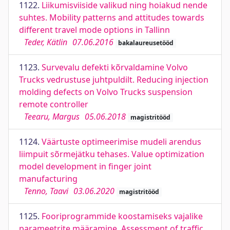
1122.
Liikumisviiside valikud ning hoiakud nende
suhtes. Mobility patterns and attitudes towards
different travel mode options in Tallinn
Teder, Kätlin
07.06.2016
bakalaureusetööd
1123.
Survevalu defekti kõrvaldamine Volvo
Trucks vedrustuse juhtpuldilt. Reducing injection
molding defects on Volvo Trucks suspension
remote controller
Teearu, Margus
05.06.2018
magistritööd
1124.
Väärtuste optimeerimise mudeli arendus
liimpuit sõrmejätku tehases. Value optimization
model development in finger joint
manufacturing
Tenno, Taavi
03.06.2020
magistritööd
1125.
Fooriprogrammide koostamiseks vajalike
parameetrite määramine. Assessment of traffic