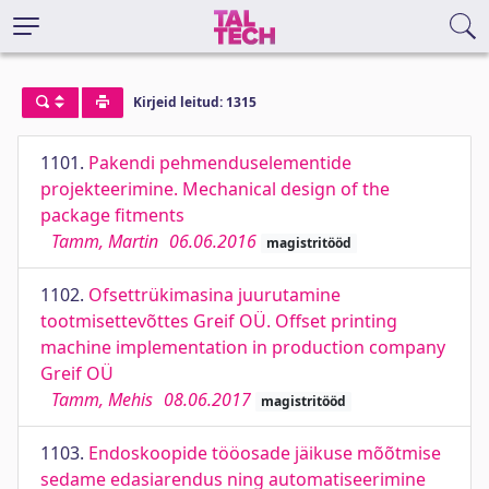
Kirjeid leitud: 1315
1101.
Pakendi pehmenduselementide
projekteerimine. Mechanical design of the
package fitments
Tamm, Martin
06.06.2016
magistritööd
1102.
Ofsettrükimasina juurutamine
tootmisettevõttes Greif OÜ. Offset printing
machine implementation in production company
Greif OÜ
Tamm, Mehis
08.06.2017
magistritööd
1103.
Endoskoopide tööosade jäikuse mõõtmise
sedame edasiarendus ning automatiseerimine