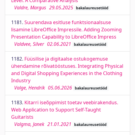
Level: A Comparative Analysis
Valdre, Margus
29.05.2025
bakalaureusetööd
1181.
Suurendava esitluse funktsionaalsuse
lisamine LibreOffice Impressile. Adding Zooming
Presentation Capability to LibreOffice Impress
Valdvee, Silver
02.06.2021
bakalaureusetööd
1182.
Füüsilise ja digitaalse ostukogemuse
ühendamine rõivatööstuses. Integrating Physical
and Digital Shopping Experiences in the Clothing
Industry
Valge, Hendrik
05.06.2026
bakalaureusetööd
1183.
Kitarri iseõppimist toetav veebirakendus.
Web Application to Support Self-Taught
Guitarists
Valgma, Janek
21.01.2021
bakalaureusetööd