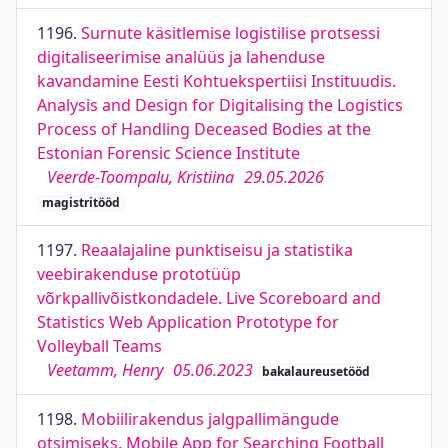
1196.
Surnute käsitlemise logistilise protsessi
digitaliseerimise analüüs ja lahenduse
kavandamine Eesti Kohtuekspertiisi Instituudis.
Analysis and Design for Digitalising the Logistics
Process of Handling Deceased Bodies at the
Estonian Forensic Science Institute
Veerde-Toompalu, Kristiina
29.05.2026
magistritööd
1197.
Reaalajaline punktiseisu ja statistika
veebirakenduse prototüüp
võrkpallivõistkondadele. Live Scoreboard and
Statistics Web Application Prototype for
Volleyball Teams
Veetamm, Henry
05.06.2023
bakalaureusetööd
1198.
Mobiilirakendus jalgpallimängude
otsimiseks. Mobile App for Searching Football