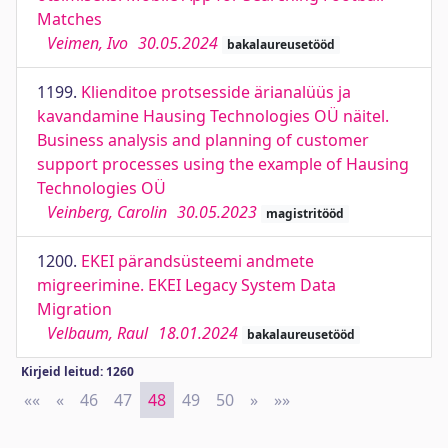
Matches
Veimen, Ivo
30.05.2024
bakalaureusetööd
1199.
Klienditoe protsesside ärianalüüs ja
kavandamine Hausing Technologies OÜ näitel.
Business analysis and planning of customer
support processes using the example of Hausing
Technologies OÜ
Veinberg, Carolin
30.05.2023
magistritööd
1200.
EKEI pärandsüsteemi andmete
migreerimine. EKEI Legacy System Data
Migration
Velbaum, Raul
18.01.2024
bakalaureusetööd
Kirjeid leitud: 1260
««
First
«
Previous
46
47
48
49
50
»
Next
»»
Last