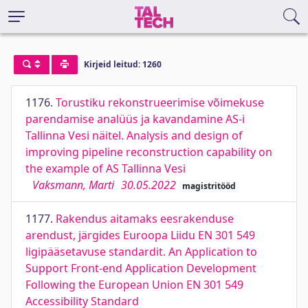
Kirjeid leitud: 1260
1176.
Torustiku rekonstrueerimise võimekuse
parendamise analüüs ja kavandamine AS-i
Tallinna Vesi näitel. Analysis and design of
improving pipeline reconstruction capability on
the example of AS Tallinna Vesi
Vaksmann, Marti
30.05.2022
magistritööd
1177.
Rakendus aitamaks eesrakenduse
arendust, järgides Euroopa Liidu EN 301 549
ligipääsetavuse standardit. An Application to
Support Front-end Application Development
Following the European Union EN 301 549
Accessibility Standard