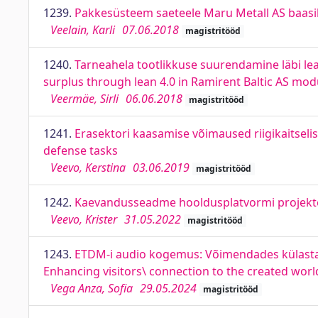
1239.
Pakkesüsteem saeteele Maru Metall AS baasil
Veelain, Karli
07.06.2018
magistritööd
1240.
Tarneahela tootlikkuse suurendamine läbi le
surplus through lean 4.0 in Ramirent Baltic AS mod
Veermäe, Sirli
06.06.2018
magistritööd
1241.
Erasektori kaasamise võimaused riigikaitselis
defense tasks
Veevo, Kerstina
03.06.2019
magistritööd
1242.
Kaevandusseadme hooldusplatvormi projektee
Veevo, Krister
31.05.2022
magistritööd
1243.
ETDM-i audio kogemus: Võimendades külastaj
Enhancing visitors\ connection to the created wo
Vega Anza, Sofia
29.05.2024
magistritööd