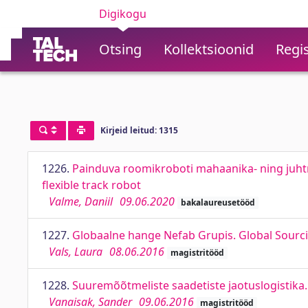
Digikogu
Otsing
Kollektsioonid
Regis
Kirjeid leitud: 1315
1226.
Painduva roomikroboti mahaanika- ning juht
flexible track robot
Valme, Daniil
09.06.2020
bakalaureusetööd
1227.
Globaalne hange Nefab Grupis. Global Sourc
Vals, Laura
08.06.2016
magistritööd
1228.
Suuremõõtmeliste saadetiste jaotuslogistika.
Vanaisak, Sander
09.06.2016
magistritööd