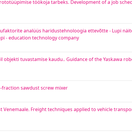
ototüüpimise töökoja tarbeks. Development of a job sched
aktorite analüüs haridustehnoloogia ettevõtte - Lupi näite
upi - education technology company
l objekti tuvastamise kaudu.. Guidance of the Yaskawa ro
e-fraction sawdust screw mixer
t Venemaale. Freight techniques applied to vehicle transpo