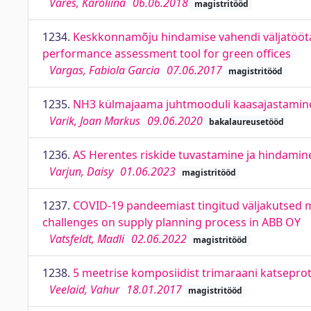
Vares, Karoliina
06.06.2018
magistritööd
1234.
Keskkonnamõju hindamise vahendi väljatöötam
performance assessment tool for green offices
Vargas, Fabiola Garcia
07.06.2017
magistritööd
1235.
NH3 külmajaama juhtmooduli kaasajastamine.
Varik, Joan Markus
09.06.2020
bakalaureusetööd
1236.
AS Herentes riskide tuvastamine ja hindamine
Varjun, Daisy
01.06.2023
magistritööd
1237.
COVID-19 pandeemiast tingitud väljakutsed m
challenges on supply planning process in ABB OY
Vatsfeldt, Madli
02.06.2022
magistritööd
1238.
5 meetrise komposiidist trimaraani katseprot
Veelaid, Vahur
18.01.2017
magistritööd