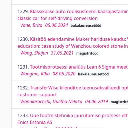
1229.
Klassikalise auto roolisüsteemi kaasajastami
classic car for self-driving conversion
Vane, Brita
05.06.2024
bakalaureusetööd
1230.
Käsitöö edendamine Maker hariduse kaudu: We
education: case study of Wenzhou colored stone in
Wang, Shujun
31.05.2021
magistritööd
1231.
Tootmisprotsessi analüüs Lean 6 Sigma meeto
Wangmo, Kiba
08.06.2020
bakalaureusetööd
1232.
TransferWise klienditoe teenusekvaliteedi op
customer support
Wanniarachchi, Dulitha Nelaka
04.06.2019
magistrit
1233.
Uue tootmistehnika juurutamise protsess ett
Enics Estonia AS