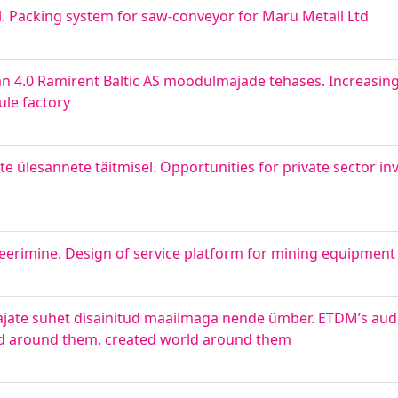
. Packing system for saw-conveyor for Maru Metall Ltd
an 4.0 Ramirent Baltic AS moodulmajade tehases. Increasing
ule factory
te ülesannete täitmisel. Opportunities for private sector in
rimine. Design of service platform for mining equipment
ate suhet disainitud maailmaga nende ümber. ETDM’s audi
rld around them. created world around them