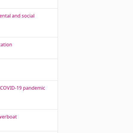
ntal and social
zation
of COVID-19 pandemic
owerboat