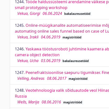
1244.
Tööde haldussüsteemi arendamine väikese pr
small prototyping workshop
Vekua, Giorgi
06.06.2024
bakalaureusetööd
1245.
Online-müügikanalite automatiseerimise mõjuf
automating online sales funnel based on case of L
Vekua, Irakli
04.06.2019
magistritööd
1246.
Yaskawa tööstusroboti juhtimine kaamera abi
camera object detection
Vekua, Ucha
03.06.2019
bakalaureusetööd
1247.
Peenefraktsioonilise saepuru tigumikser. Fin
Velling, Andreas
08.06.2017
magistritööd
1248.
Veotehnoloogia valik sõiduautode veol Hiinas
Russia
Wells, Marija
08.06.2016
magistritööd