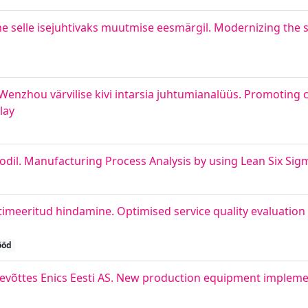
ne selle isejuhtivaks muutmise eesmärgil. Modernizing the 
nzhou värvilise kivi intarsia juhtumianalüüs. Promoting 
lay
dil. Manufacturing Process Analysis by using Lean Six Si
timeeritud hindamine. Optimised service quality evaluation
ööd
evõttes Enics Eesti AS. New production equipment impleme