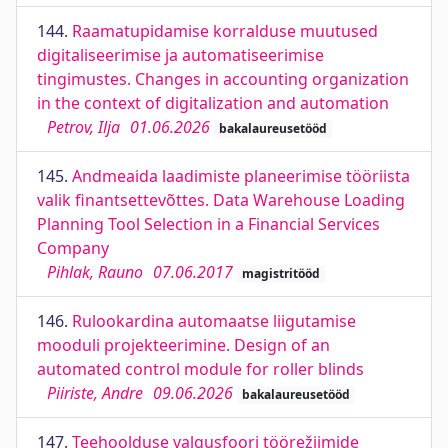
144.
Raamatupidamise korralduse muutused
digitaliseerimise ja automatiseerimise
tingimustes. Changes in accounting organization
in the context of digitalization and automation
Petrov, Ilja
01.06.2026
bakalaureusetööd
145.
Andmeaida laadimiste planeerimise tööriista
valik finantsettevõttes. Data Warehouse Loading
Planning Tool Selection in a Financial Services
Company
Pihlak, Rauno
07.06.2017
magistritööd
146.
Rulookardina automaatse liigutamise
mooduli projekteerimine. Design of an
automated control module for roller blinds
Piiriste, Andre
09.06.2026
bakalaureusetööd
147.
Teehoolduse valgusfoori töörežiimide