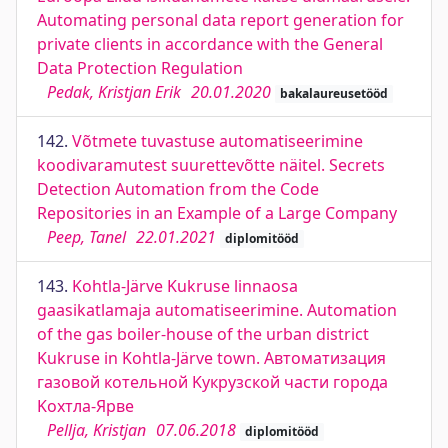
Automating personal data report generation for
private clients in accordance with the General
Data Protection Regulation
Pedak, Kristjan Erik
20.01.2020
bakalaureusetööd
142.
Võtmete tuvastuse automatiseerimine
koodivaramutest suurettevõtte näitel. Secrets
Detection Automation from the Code
Repositories in an Example of a Large Company
Peep, Tanel
22.01.2021
diplomitööd
143.
Kohtla-Järve Kukruse linnaosa
gaasikatlamaja automatiseerimine. Automation
of the gas boiler-house of the urban district
Kukruse in Kohtla-Järve town. Автоматизация
газовой котельной Kукрузской части города
Kохтла-Ярве
Pellja, Kristjan
07.06.2018
diplomitööd