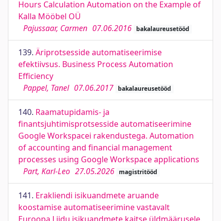
Hours Calculation Automation on the Example of
Kalla Mööbel OÜ
Pajussaar, Carmen
07.06.2016
bakalaureusetööd
139.
Äriprotsesside automatiseerimise
efektiivsus. Business Process Automation
Efficiency
Pappel, Tanel
07.06.2017
bakalaureusetööd
140.
Raamatupidamis- ja
finantsjuhtimisprotsesside automatiseerimine
Google Workspacei rakendustega. Automation
of accounting and financial management
processes using Google Workspace applications
Part, Karl-Leo
27.05.2026
magistritööd
141.
Erakliendi isikuandmete aruande
koostamise automatiseerimine vastavalt
Euroopa Liidu isikuandmete kaitse üldmäärusele.