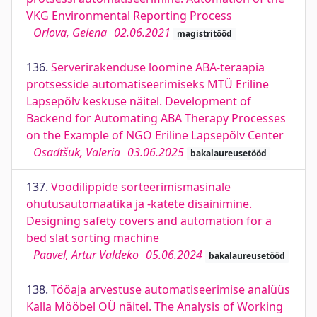
VKG Environmental Reporting Process
Orlova, Gelena
02.06.2021
magistritööd
136.
Serverirakenduse loomine ABA-teraapia
protsesside automatiseerimiseks MTÜ Eriline
Lapsepõlv keskuse näitel. Development of
Backend for Automating ABA Therapy Processes
on the Example of NGO Eriline Lapsepõlv Center
Osadtšuk, Valeria
03.06.2025
bakalaureusetööd
137.
Voodilippide sorteerimismasinale
ohutusautomaatika ja -katete disainimine.
Designing safety covers and automation for a
bed slat sorting machine
Paavel, Artur Valdeko
05.06.2024
bakalaureusetööd
138.
Tööaja arvestuse automatiseerimise analüüs
Kalla Mööbel OÜ näitel. The Analysis of Working