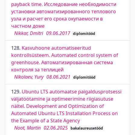
payback time. Исследование необходимости
установки автоматизированного теплового
узла и расчет его срока окупаемости в
частном доме
Nikkar, Dmitri
09.06.2017
diplomitööd
128.
Kasvuhoone automatiseeritud
kontrollsüsteem. Automated control system of
greenhouse. Автоматизированная система
контроля за теплицей
Nikolaev, Yury
08.06.2021
diplomitööd
129.
Ubuntu LTS automaatse paigaldusprotsessi
väljatöötamine ja optimeerimine riigiasutuse
näitel. Development and Optimization of
Automated Ubuntu LTS Installation Process on
the Example of a State Agency
Noot, Martin
02.06.2025
bakalaureusetööd