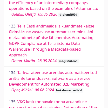
the efficiency of an intermediary companys
operations based on the example of Actomar Ltd
Oleinik, Olesja
09.06.2026
diplomitööd
133.
Telia Eesti andmeaida isikuandmete kaitse
üldmääruse vastavuse automatiseerimine läbi
metaandmete põhise lähenemise. Automating
GDPR Compliance at Telia Estonia Data
Warehouse Through a Metadata-based
Approach
Onton, Martin
28.05.2024
magistritööd
134.
Tarkvarateenuse arendus automatiseeritud
ärilt-ärile turunduseks. Software as a Service
Development for Automated B2B Marketing
Oper, Mihkel
06.06.2024
bakalaureusetööd
135.
VKG keskkonnavaldkonna aruandluse
protsessi automatiseerimine. Automation of the