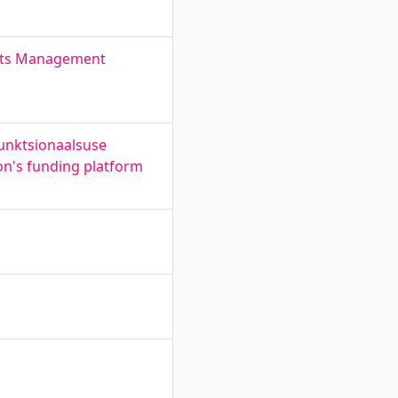
ults Management
funktsionaalsuse
on's funding platform