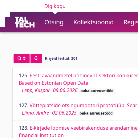
Digikogu
Otsing
Kollektsioonid
Regis
Kirjeid leitud: 301
126.
Eesti avaandmetel põhinev IT-sektori konkuren
Based on Estonian Open Data
Lepp, Kaspar
09.06.2026
bakalaureusetööd
127.
Võtteplatside otsingumootori prototüüp. Sear
Liima, Andre
02.06.2025
bakalaureusetööd
128.
E-kirjade loomise veebirakenduse arendamine 
financial institution