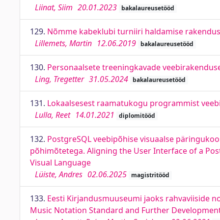
Liinat, Siim
20.01.2023
bakalaureusetööd
129.
Nõmme kabeklubi turniiri haldamise rakend
Lillemets, Martin
12.06.2019
bakalaureusetööd
130.
Personaalsete treeningkavade veebirakenduse 
Ling, Tregetter
31.05.2024
bakalaureusetööd
131.
Lokaalsesest raamatukogu programmist veebive
Lulla, Reet
14.01.2021
diplomitööd
132.
PostgreSQL veebipõhise visuaalse päringukoost
põhimõtetega. Aligning the User Interface of a Po
Visual Language
Lüiste, Andres
02.06.2025
magistritööd
133.
Eesti Kirjandusmuuseumi jaoks rahvaviiside n
Music Notation Standard and Further Development 