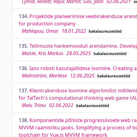
Lymar, Annett; Rajur, Martin; Susi, Jaan
02.06.2021
m
134.
Projektide planeerimise veebirakenduse arend
for production company
Mahlapuu, Omar
18.01.2022
bakalaureusetööd
135.
Tellimuste hankemooduli arendamine. Develo
Maiste, Kris Markus
28.05.2025
bakalaureusetööd
136.
Iaso roboti kasutajaliidese loomine. Creating a
Malmström, Marliese
12.06.2025
bakalaureusetööd
137.
Klientrakenduse loomine algoritmilist mõtlemi
for TalTech's computational thinking web game t
Malv, Triinu
02.06.2022
bakalaureusetööd
138.
Komponentide põhiste progressiivsete web ra
MVVM raamistiku jaoks. Simplifying a process of 
toolchain for Vue.js MVVM framework