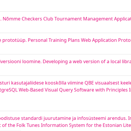
us. Nõmme Checkers Club Tournament Management Applica
prototüüp. Personal Training Plans Web Application Proto
rsiooni loomine. Developing a web version of a local libr
uri kasutajaliidese kooskõlla viimine QBE visuaalsest keele
stgreSQL Web-Based Visual Query Software with Principles 
oodistuse standardi juurutamine ja infosüsteemi arendus. 
of the Folk Tunes Information System for the Estonian Li