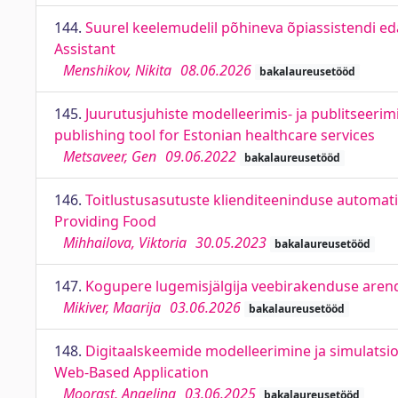
144.
Suurel keelemudelil põhineva õpiassistendi 
Assistant
Menshikov, Nikita
08.06.2026
bakalaureusetööd
145.
Juurutusjuhiste modelleerimis- ja publitseeri
publishing tool for Estonian healthcare services
Metsaveer, Gen
09.06.2022
bakalaureusetööd
146.
Toitlustusasutuste klienditeeninduse automat
Providing Food
Mihhailova, Viktoria
30.05.2023
bakalaureusetööd
147.
Kogupere lugemisjälgija veebirakenduse arend
Mikiver, Maarija
03.06.2026
bakalaureusetööd
148.
Digitaalskeemide modelleerimine ja simulatsio
Web-Based Application
Moorast, Angelina
03.06.2025
bakalaureusetööd