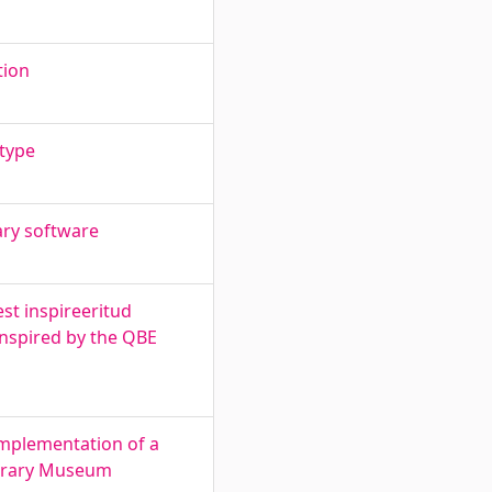
tion
type
ary software
st inspireeritud
Inspired by the QBE
Implementation of a
terary Museum