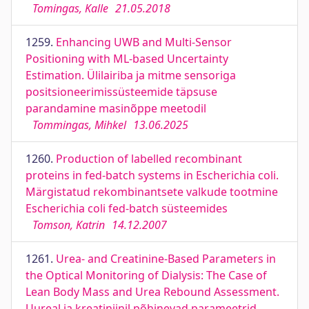
Tomingas, Kalle
21.05.2018
1259.
Enhancing UWB and Multi-Sensor
Positioning with ML-based Uncertainty
Estimation. Ülilairiba ja mitme sensoriga
positsioneerimissüsteemide täpsuse
parandamine masinõppe meetodil
Tommingas, Mihkel
13.06.2025
1260.
Production of labelled recombinant
proteins in fed-batch systems in Escherichia coli.
Märgistatud rekombinantsete valkude tootmine
Escherichia coli fed-batch süsteemides
Tomson, Katrin
14.12.2007
1261.
Urea- and Creatinine-Based Parameters in
the Optical Monitoring of Dialysis: The Case of
Lean Body Mass and Urea Rebound Assessment.
Uureal ja kreatiniinil põhinevad parameetrid