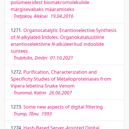
polümeeridest biomakromolekulide
märgisevabaks määramiseks
Tretjakov, Aleksei
19.04.2016
1271.
Organocatalytic Enantioselective Synthesis
of
N
-alkylated Indoles. Organokatalüütiline
enantioselektiivne
N
-alküleeritud indoolide
süntees
Trubitsõn, Dmitri
01.10.2021
1272.
Purification, Characterization and
Specificity Studies of Metalloproteinases from
Vipera lebetina Snake Venom
Trummal, Katrin
26.06.2007
1273.
Some new aspects of digital filtering
Trump, Tõnu
1993
1274.
Hash-Based Server-Assisted Digital