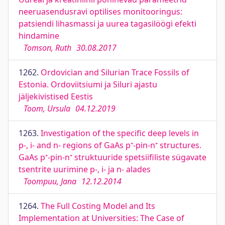
neeruasendusravi optilises monitooringus:
patsiendi lihasmassi ja uurea tagasilöögi efekti
hindamine
Tomson, Ruth
30.08.2017
1262.
Ordovician and Silurian Trace Fossils of
Estonia. Ordoviitsiumi ja Siluri ajastu
jäljekivistised Eestis
Toom, Ursula
04.12.2019
1263.
Investigation of the specific deep levels in
p-, i- and n- regions of GaAs p⁺-pin-n⁺ structures.
GaAs p⁺-pin-n⁺ struktuuride spetsiifiliste sügavate
tsentrite uurimine p-, i- ja n- alades
Toompuu, Jana
12.12.2014
1264.
The Full Costing Model and Its
Implementation at Universities: The Case of