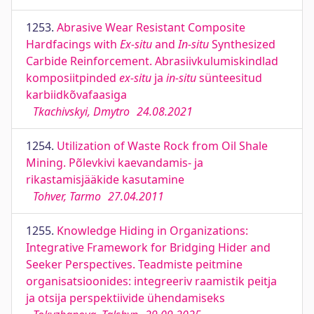
1253.
Abrasive Wear Resistant Composite
Hardfacings with
Ex-situ
and
In-situ
Synthesized
Carbide Reinforcement. Abrasiivkulumiskindlad
komposiitpinded
ex-situ
ja
in-situ
sünteesitud
karbiidkõvafaasiga
Tkachivskyi, Dmytro
24.08.2021
1254.
Utilization of Waste Rock from Oil Shale
Mining. Põlevkivi kaevandamis- ja
rikastamisjääkide kasutamine
Tohver, Tarmo
27.04.2011
1255.
Knowledge Hiding in Organizations:
Integrative Framework for Bridging Hider and
Seeker Perspectives. Teadmiste peitmine
organisatsioonides: integreeriv raamistik peitja
ja otsija perspektiivide ühendamiseks