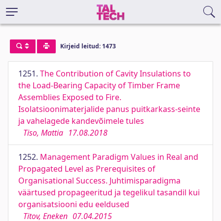
Kirjeid leitud: 1473
1251.
The Contribution of Cavity Insulations to
the Load-Bearing Capacity of Timber Frame
Assemblies Exposed to Fire.
Isolatsioonimaterjalide panus puitkarkass-seinte
ja vahelagede kandevõimele tules
Tiso, Mattia
17.08.2018
1252.
Management Paradigm Values in Real and
Propagated Level as Prerequisites of
Organisational Success. Juhtimisparadigma
väärtused propageeritud ja tegelikul tasandil kui
organisatsiooni edu eeldused
Titov, Eneken
07.04.2015