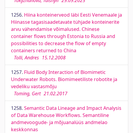
Tokyzhanova, Talshyn
29.09.2025
1256.
Hiina konteinerveod läbi Eesti Venemaale ja
Hiinasse tagasisaadetavate tühjade konteinerite
arvu vähendamise võimalused. Chinese
container flows through Estonia to Russia and
possibilities to decrease the flow of empty
containers returned to China
Tolli, Andres
15.12.2008
1257.
Fluid Body Interaction of Biomimetic
Underwater Robots. Biomimeetiliste robotite ja
vedeliku vastasmõju
Toming, Gert
21.02.2017
1258.
Semantic Data Lineage and Impact Analysis
of Data Warehouse Workflows. Semantiline
andmevoogude‐ ja mõjuanalüüs andmelao
keskkonnas