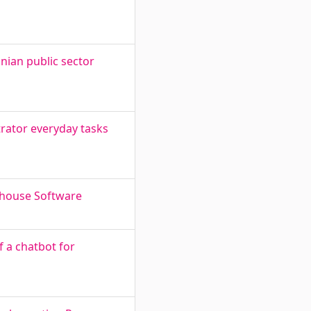
nian public sector
rator everyday tasks
n-house Software
f a chatbot for