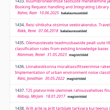
1433.
Ruumibroneerimise taotluste menetlemine 
Booking Request Handling and Integrating Library
Rähni, Rain
10.06.2025
bakalaureusetööd
1434.
Reisi sihtkoha otsimise veebirakendus. Trave
Räkk, Rene
07.06.2018
bakalaureusetööd
1435.
Olemasolevate teadmusbaaside pealt uute tõe
classification rules from existing knowledge bases
Rämman, Renet
31.05.2023
magistritööd
1436.
Linnakeskkonna müraklassifitseerimise rake
Implementation of urban environment noise classif
Räni, Jonathan
30.05.2022
magistritööd
1437.
T2S platvormile üleminek rahvusvahelises fin
Rätsep, Mirjam
18.01.2017
magistritööd
1438.
Ärilt ärile ja ärilt tarbijale tarkvara kui tee