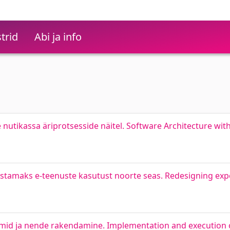
trid
Abi ja info
nutikassa äriprotsesside näitel. Software Architecture with
tamaks e-teenuste kasutust noorte seas. Redesigning exp
tmid ja nende rakendamine. Implementation and execution 