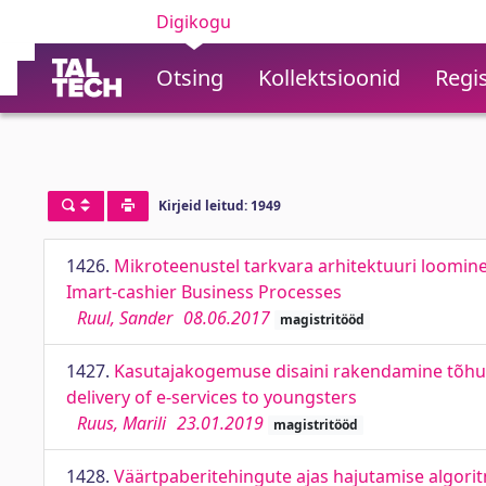
Digikogu
Otsing
Kollektsioonid
Regis
Kirjeid leitud: 1949
1426.
Mikroteenustel tarkvara arhitektuuri loomine 
Imart-cashier Business Processes
Ruul, Sander
08.06.2017
magistritööd
1427.
Kasutajakogemuse disaini rakendamine tõhus
delivery of e-services to youngsters
Ruus, Marili
23.01.2019
magistritööd
1428.
Väärtpaberitehingute ajas hajutamise algori