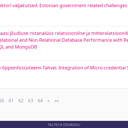
ektori väljakutsed. Estonian government related challenges 
baasi jõudluse ristanalüüs relatsioonilise ja mitterelatsioo
elational and Non-Relational Database Performance with R
eSQL and MongoDB
e õppeinfosüsteemi Tahvel. Integration of Micro-credential 
60
61
62
63
64
»
Next
»»
Last
TALTECH DIGIKOGU