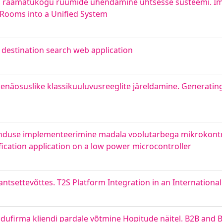
ja raamatukogu ruumide ühendamine ühtsesse süsteemi. 
 Rooms into a Unified System
l destination search web application
näosuslike klassikuuluvusreeglite järeldamine. Generating
nduse implementeerimine madala voolutarbega mikrokontro
ication application on a low power microcontroller
antsettevõttes. T2S Platform Integration in an Internationa
nus idufirma kliendi pardale võtmine Hopitude näitel. B2B and