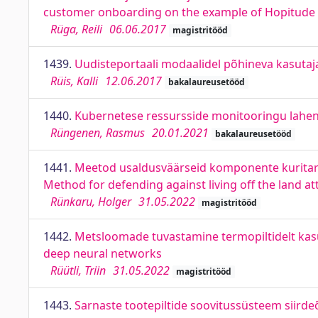
customer onboarding on the example of Hopitude
Rüga, Reili
06.06.2017
magistritööd
1439.
Uudisteportaali modaalidel põhineva kasutaja
Rüis, Kalli
12.06.2017
bakalaureusetööd
1440.
Kubernetese ressursside monitooringu lahen
Rüngenen, Rasmus
20.01.2021
bakalaureusetööd
1441.
Meetod usaldusväärseid komponente kuritarv
Method for defending against living off the land at
Rünkaru, Holger
31.05.2022
magistritööd
1442.
Metsloomade tuvastamine termopiltidelt kas
deep neural networks
Rüütli, Triin
31.05.2022
magistritööd
1443.
Sarnaste tootepiltide soovitussüsteem siird