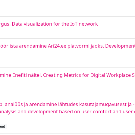
gus. Data visualization for the IoT network
stööriista arendamine Äri24.ee platvormi jaoks. Developmen
ine Enefiti näitel. Creating Metrics for Digital Workplace 
i analüüs ja arendamine lähtudes kasutajamugavusest ja 
 analysis and development based on user comfort and user 
ööd