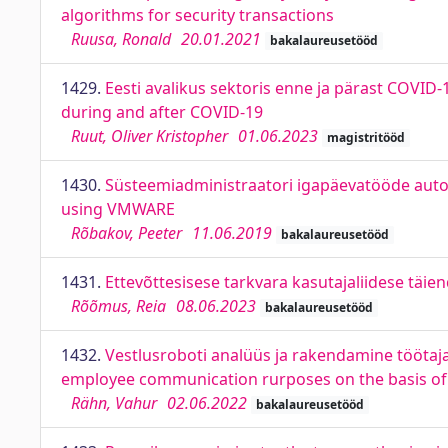
algorithms for security transactions
Ruusa, Ronald
20.01.2021
bakalaureusetööd
1429.
Eesti avalikus sektoris enne ja pärast COVID
during and after COVID-19
Ruut, Oliver Kristopher
01.06.2023
magistritööd
1430.
Süsteemiadministraatori igapäevatööde auto
using VMWARE
Rõbakov, Peeter
11.06.2019
bakalaureusetööd
1431.
Ettevõttesisese tarkvara kasutajaliidese täi
Rõõmus, Reia
08.06.2023
bakalaureusetööd
1432.
Vestlusroboti analüüs ja rakendamine töötajat
employee communication rurposes on the basis of 
Rähn, Vahur
02.06.2022
bakalaureusetööd