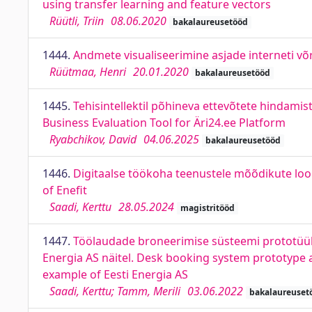
using transfer learning and feature vectors
Rüütli, Triin
08.06.2020
bakalaureusetööd
1444.
Andmete visualiseerimine asjade interneti võr
Rüütmaa, Henri
20.01.2020
bakalaureusetööd
1445.
Tehisintellektil põhineva ettevõtete hindami
Business Evaluation Tool for Äri24.ee Platform
Ryabchikov, David
04.06.2025
bakalaureusetööd
1446.
Digitaalse töökoha teenustele mõõdikute loom
of Enefit
Saadi, Kerttu
28.05.2024
magistritööd
1447.
Töölaudade broneerimise süsteemi prototüüb
Energia AS näitel. Desk booking system prototype
example of Eesti Energia AS
Saadi, Kerttu; Tamm, Merili
03.06.2022
bakalaureuset