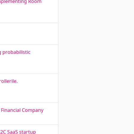
Implementing Room
 probabilistic
llerile.
l Financial Company
 B2C SaaS startup