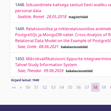
1448.
Isikuandmete kaitsega seotud Eesti avaliku s
personal data
Saaliste, Romet
28.05.2018
magistritööd
1449.
Relatsioonilise ja mitterelatsioonilise andme
PostgreSQL ja MongoDB näitel. Cross-Analysis of R
Relational Data Model on the Example of Postgr
Saar, Grete
08.06.2021
bakalaureusetööd
1450.
Mikrokvalifikatsiooni õppurite integreerimin
Tahvel Study Information System
Saar, Theodor
09.06.2026
bakalaureusetööd
Kirjeid leitud: 1949
««
First
«
Previous
50
51
52
53
54
55
56
57
58
59