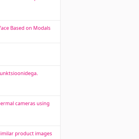
erface Based on Modals
funktsioonidega.
thermal cameras using
similar product images