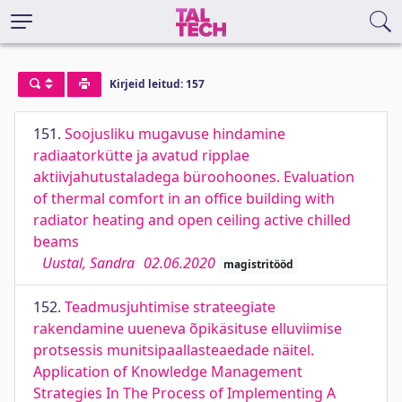
Kirjeid leitud: 157
151.
Soojusliku mugavuse hindamine
radiaatorkütte ja avatud ripplae
aktiivjahutustaladega büroohoones. Evaluation
of thermal comfort in an office building with
radiator heating and open ceiling active chilled
beams
Uustal, Sandra
02.06.2020
magistritööd
152.
Teadmusjuhtimise strateegiate
rakendamine uueneva õpikäsituse elluviimise
protsessis munitsipaallasteaedade näitel.
Application of Knowledge Management
Strategies In The Process of Implementing A