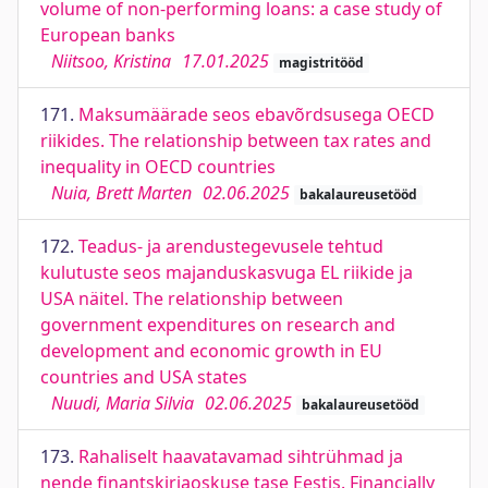
volume of non-performing loans: a case study of
European banks
Niitsoo, Kristina
17.01.2025
magistritööd
171.
Maksumäärade seos ebavõrdsusega OECD
riikides. The relationship between tax rates and
inequality in OECD countries
Nuia, Brett Marten
02.06.2025
bakalaureusetööd
172.
Teadus- ja arendustegevusele tehtud
kulutuste seos majanduskasvuga EL riikide ja
USA näitel. The relationship between
government expenditures on research and
development and economic growth in EU
countries and USA states
Nuudi, Maria Silvia
02.06.2025
bakalaureusetööd
173.
Rahaliselt haavatavamad sihtrühmad ja
nende finantskirjaoskuse tase Eestis. Financially