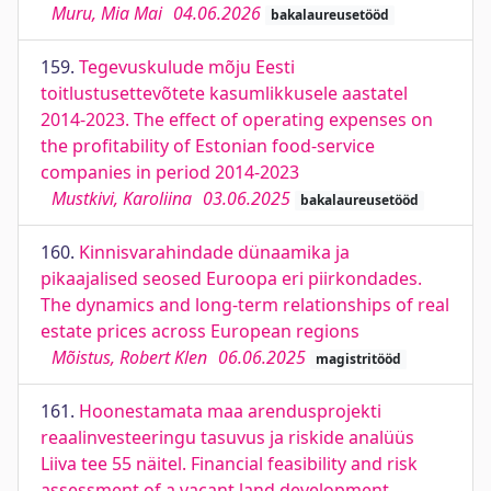
Muru, Mia Mai
04.06.2026
bakalaureusetööd
159.
Tegevuskulude mõju Eesti
toitlustusettevõtete kasumlikkusele aastatel
2014-2023. The effect of operating expenses on
the profitability of Estonian food-service
companies in period 2014-2023
Mustkivi, Karoliina
03.06.2025
bakalaureusetööd
160.
Kinnisvarahindade dünaamika ja
pikaajalised seosed Euroopa eri piirkondades.
The dynamics and long-term relationships of real
estate prices across European regions
Mõistus, Robert Klen
06.06.2025
magistritööd
161.
Hoonestamata maa arendusprojekti
reaalinvesteeringu tasuvus ja riskide analüüs
Liiva tee 55 näitel. Financial feasibility and risk
assessment of a vacant land development