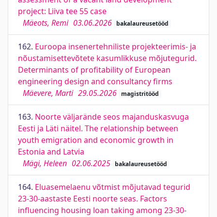
project: Liiva tee 55 case
Mäeots, Remi
03.06.2026
bakalaureusetööd
162.
Euroopa insenertehniliste projekteerimis- ja
nõustamisettevõtete kasumlikkuse mõjutegurid.
Determinants of profitability of European
engineering design and consultancy firms
Mäevere, Marti
29.05.2026
magistritööd
163.
Noorte väljarände seos majanduskasvuga
Eesti ja Läti näitel. The relationship between
youth emigration and economic growth in
Estonia and Latvia
Mägi, Heleen
02.06.2025
bakalaureusetööd
164.
Eluasemelaenu võtmist mõjutavad tegurid
23-30-aastaste Eesti noorte seas. Factors
influencing housing loan taking among 23-30-