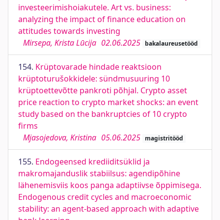
investeerimishoiakutele. Art vs. business:
analyzing the impact of finance education on
attitudes towards investing
Mirsepa, Krista Lūcija
02.06.2025
bakalaureusetööd
154.
Krüptovarade hindade reaktsioon
krüptoturušokkidele: sündmusuuring 10
krüptoettevõtte pankroti põhjal. Crypto asset
price reaction to crypto market shocks: an event
study based on the bankruptcies of 10 crypto
firms
Mjasojedova, Kristina
05.06.2025
magistritööd
155.
Endogeensed krediiditsüklid ja
makromajanduslik stabiilsus: agendipõhine
lähenemisviis koos panga adaptiivse õppimisega.
Endogenous credit cycles and macroeconomic
stability: an agent-based approach with adaptive