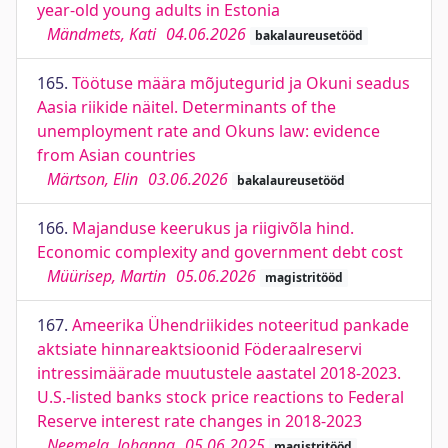
year-old young adults in Estonia
Mändmets, Kati
04.06.2026
bakalaureusetööd
165.
Töötuse määra mõjutegurid ja Okuni seadus
Aasia riikide näitel. Determinants of the
unemployment rate and Okuns law: evidence
from Asian countries
Märtson, Elin
03.06.2026
bakalaureusetööd
166.
Majanduse keerukus ja riigivõla hind.
Economic complexity and government debt cost
Müürisep, Martin
05.06.2026
magistritööd
167.
Ameerika Ühendriikides noteeritud pankade
aktsiate hinnareaktsioonid Föderaalreservi
intressimäärade muutustele aastatel 2018-2023.
U.S.-listed banks stock price reactions to Federal
Reserve interest rate changes in 2018-2023
Neemela, Johanna
05.06.2025
magistritööd