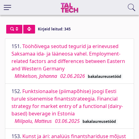
Kirjeid leitud: 345
151.
Tööhõivega seotud tegurid ja erinevused
Saksamaa ida- ja lääneosa vahel. Employment-
related factors and differences between Eastern
and Western Germany
Mihkelson, Johanna
02.06.2026
bakalaureusetööd
152.
Funktsionaalse (piimapõhise) joogi Eesti
turule sisenemise finantsstrateegia. Financial
strategy for market entry of a functional (dairy-
based) beverage in Estonia
Miilpalu, Matteus
03.06.2025
bakalaureusetööd
153.
Kunst ja äri: analüüs finantshariduse mõjust