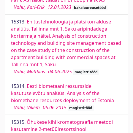
Pank AS näitel. Valuation of Coop Pank AS
Vohu, Karl-Erik
12.01.2023
bakalaureusetööd
15313.
Ehitustehnoloogia ja platsikorralduse
analüüs, Tallinna mnt 1, Saku äripindadega
kortermaja näitel. Analysis of construction
technology and building site management based
on the case study of the construction of the
apartment building with commercial spaces at
Tallinna mnt 1, Saku
Vohu, Matthias
04.06.2025
magistritööd
15314.
Eesti biometaani ressursside
kasutuselevõtu analüüs. Analysis of the
biomethane resources deployment of Estonia
Vohu, Villem
05.06.2015
magistritööd
15315.
Õhukese kihi kromatograafia meetodi
kasutamine 2-metüülresortsinooli