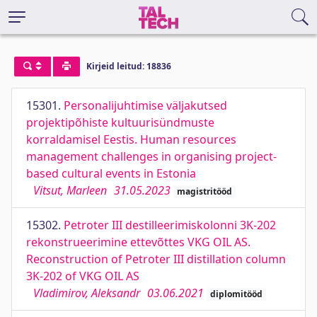
Kirjeid leitud: 18836
15301.
Personalijuhtimise väljakutsed
projektipõhiste kultuurisündmuste
korraldamisel Eestis. Human resources
management challenges in organising project-
based cultural events in Estonia
Vitsut, Marleen
31.05.2023
magistritööd
15302.
Petroter III destilleerimiskolonni 3K-202
rekonstrueerimine ettevõttes VKG OIL AS.
Reconstruction of Petroter III distillation column
3K-202 of VKG OIL AS
Vladimirov, Aleksandr
03.06.2021
diplomitööd