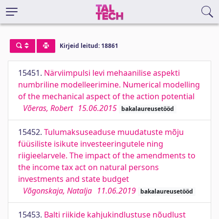
Kirjeid leitud: 18861
15451.
Närviimpulsi levi mehaanilise aspekti
numbriline modelleerimine. Numerical modelling
of the mechanical aspect of the action potential
Võeras, Robert
15.06.2015
bakalaureusetööd
15452.
Tulumaksuseaduse muudatuste mõju
füüsiliste isikute investeeringutele ning
riigieelarvele. The impact of the amendments to
the income tax act on natural persons
investments and state budget
Võgonskaja, Natalja
11.06.2019
bakalaureusetööd
15453.
Balti riikide kahjukindlustuse nõudlust