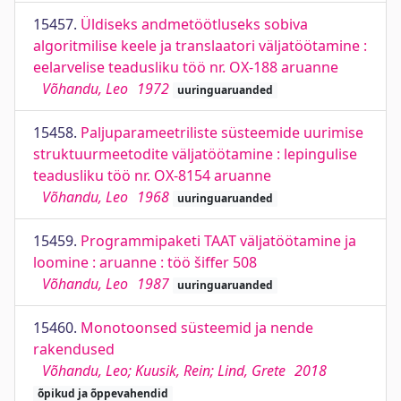
15457.
Üldiseks andmetöötluseks sobiva
algoritmilise keele ja translaatori väljatöötamine :
eelarvelise teadusliku töö nr. OX-188 aruanne
Võhandu, Leo
1972
uuringuaruanded
15458.
Paljuparameetriliste süsteemide uurimise
struktuurmeetodite väljatöötamine : lepingulise
teadusliku töö nr. OX-8154 aruanne
Võhandu, Leo
1968
uuringuaruanded
15459.
Programmipaketi TAAT väljatöötamine ja
loomine : aruanne : töö šiffer 508
Võhandu, Leo
1987
uuringuaruanded
15460.
Monotoonsed süsteemid ja nende
rakendused
Võhandu, Leo; Kuusik, Rein; Lind, Grete
2018
õpikud ja õppevahendid