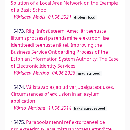
Solution of a Local Area Network on the Example
of a Basic School
Võrklaev, Madis
01.06.2021
diplomitööd
15473.
Riigi Infosüsteemi Ameti äriteenuste
liitumisprotsessi parendamine elektroonilise
identiteedi teenuste näitel. Improving the
Business Service Onboarding Process of the
Estonian Information System Authority: The Case
of Electronic Identity Services
Võrklaev, Martina
04.06.2026
magistritööd
15474.
Välistavad asjaolud varjupaigataotluses.
Circumstances of exclusion in an asylum
application
Võrno, Mariana
11.06.2014
bakalaureusetööd
15475.
Paraboolantenni reflektorpaneelide
projekteerimis- ja valmistusprotsess ettevõtte