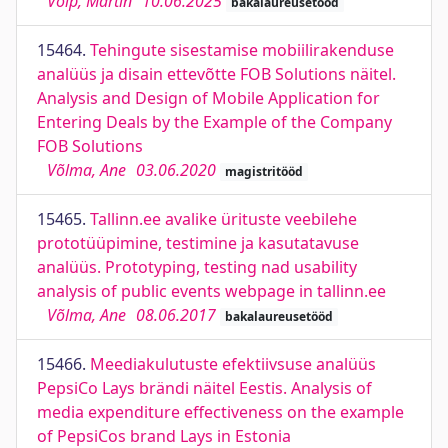
Võip, Martin
10.06.2025
bakalaureusetööd
15464.
Tehingute sisestamise mobiilirakenduse
analüüs ja disain ettevõtte FOB Solutions näitel.
Analysis and Design of Mobile Application for
Entering Deals by the Example of the Company
FOB Solutions
Võlma, Ane
03.06.2020
magistritööd
15465.
Tallinn.ee avalike ürituste veebilehe
prototüüpimine, testimine ja kasutatavuse
analüüs. Prototyping, testing nad usability
analysis of public events webpage in tallinn.ee
Võlma, Ane
08.06.2017
bakalaureusetööd
15466.
Meediakulutuste efektiivsuse analüüs
PepsiCo Lays brändi näitel Eestis. Analysis of
media expenditure effectiveness on the example
of PepsiCos brand Lays in Estonia