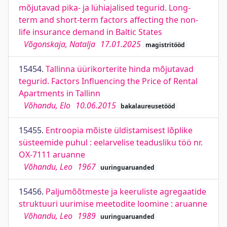
mõjutavad pika- ja lühiajalised tegurid. Long-
term and short-term factors affecting the non-
life insurance demand in Baltic States
Võgonskaja, Natalja
17.01.2025
magistritööd
15454.
Tallinna üürikorterite hinda mõjutavad
tegurid. Factors Influencing the Price of Rental
Apartments in Tallinn
Võhandu, Elo
10.06.2015
bakalaureusetööd
15455.
Entroopia mõiste üldistamisest lõplike
süsteemide puhul : eelarvelise teadusliku töö nr.
OX-7111 aruanne
Võhandu, Leo
1967
uuringuaruanded
15456.
Paljumõõtmeste ja keeruliste agregaatide
struktuuri uurimise meetodite loomine : aruanne
Võhandu, Leo
1989
uuringuaruanded