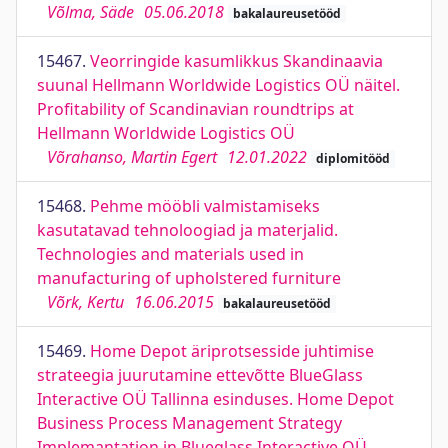
Võlma, Säde
05.06.2018
bakalaureusetööd
15467.
Veorringide kasumlikkus Skandinaavia
suunal Hellmann Worldwide Logistics OÜ näitel.
Profitability of Scandinavian roundtrips at
Hellmann Worldwide Logistics OÜ
Võrahanso, Martin Egert
12.01.2022
diplomitööd
15468.
Pehme mööbli valmistamiseks
kasutatavad tehnoloogiad ja materjalid.
Technologies and materials used in
manufacturing of upholstered furniture
Võrk, Kertu
16.06.2015
bakalaureusetööd
15469.
Home Depot äriprotsesside juhtimise
strateegia juurutamine ettevõtte BlueGlass
Interactive OÜ Tallinna esinduses. Home Depot
Business Process Management Strategy
Implemantation in Blueglass Interactive OÜ