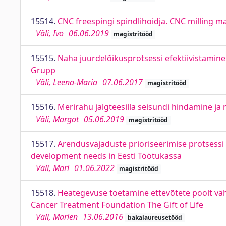
15514.
CNC freespingi spindlihoidja. CNC milling m
Väli, Ivo
06.06.2019
magistritööd
15515.
Naha juurdelõikusprotsessi efektiivistamine 
Grupp
Väli, Leena-Maria
07.06.2017
magistritööd
15516.
Merirahu jalgteesilla seisundi hindamine j
Väli, Margot
05.06.2019
magistritööd
15517.
Arendusvajaduste prioriseerimise protsessi 
development needs in Eesti Töötukassa
Väli, Mari
01.06.2022
magistritööd
15518.
Heategevuse toetamine ettevõtete poolt vähi
Cancer Treatment Foundation The Gift of Life
Väli, Marlen
13.06.2016
bakalaureusetööd