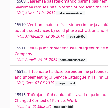
15509.
Saaremaa päästekomando parima paiknemise 
Saaremaa rescue units in terms of reducing the r
Väli, Alvar
21.01.2019
bakalaureusetööd
15510.
Vee humiinainete fraktsioneerimine ja analü
aquatic substances by solid phase extraction and
Väli, Anna-Liisa
12.06.2014
magistritööd
15511.
Seire- ja logimislahenduste integreerimine e
Company
Väli, Anneli
29.05.2024
bakalaureusetööd
15512.
IT teenuste halduse parendamine ja teenust
and Implementing IT Service Catalogue in Tallinn Ci
Väli, Gert
07.06.2019
magistritööd
15513.
Töötajate tööheaolu mõjutavad tegurid muut
Changed Context of Remote Work
Väli, Iivi
01.06.2021
magistritööd