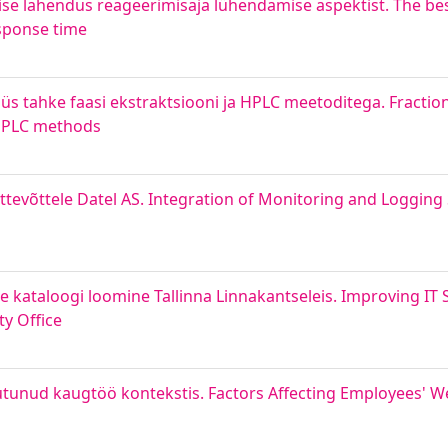
lahendus reageerimisaja lühendamise aspektist. The best 
esponse time
üs tahke faasi ekstraktsiooni ja HPLC meetoditega. Fraction
 HPLC methods
ttevõttele Datel AS. Integration of Monitoring and Logging 
e kataloogi loomine Tallinna Linnakantseleis. Improving I
ty Office
unud kaugtöö kontekstis. Factors Affecting Employees' Wel