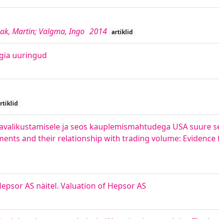
rnak, Martin; Valgma, Ingo
2014
artiklid
ogia uuringud
s
rtiklid
 avalikustamisele ja seos kauplemismahtudega USA suure se
ments and their relationship with trading volume: Evidence 
epsor AS näitel. Valuation of Hepsor AS