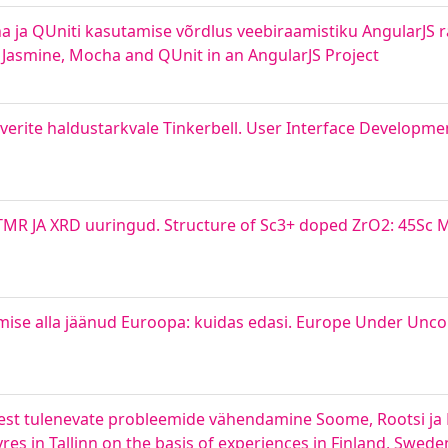
ha ja QUniti kasutamise võrdlus veebiraamistiku AngularJS 
Jasmine, Mocha and QUnit in an AngularJS Project
rverite haldustarkvale Tinkerbell. User Interface Developme
 TMR JA XRD uuringud. Structure of Sc3+ doped ZrO2: 45S
mise alla jäänud Euroopa: kuidas edasi. Europe Under Unco
lest tulenevate probleemide vähendamine Soome, Rootsi ja N
res in Tallinn on the basis of experiences in Finland, Swe