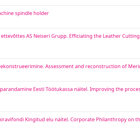
achine spindle holder
ettevõttes AS Neiseri Grupp. Efficiating the Leather Cutting
a rekonstrueerimine. Assessment and reconstruction of Mer
parandamine Eesti Töötukassa näitel. Improving the process
ravifondi Kingitud elu näitel. Corporate Philanthropy on t