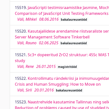
15519.
JavaScripti testimisraamistike Jasmine, Moc
Comparison of JavaScript Unit Testing Frameworks 
Väli, Mihkel
08.06.2016
bakalaureusetööd
15520.
Kasutajaliidese arendamine riistvaraliste se
Server Management Software Tinkerbell
Väli, Rauno
02.06.2025
bakalaureusetööd
15521.
Sc3+ dopeeritud ZrO2 struktuur: 45Sc MAS
study
Väli, Rene
26.01.2015
magistritööd
15522.
Kontrollimatu rändekriisi ja inimsmuugelda
Crisis and Human Smuggling: How to Move on
Väli, Sirli
20.01.2016
bakalaureusetööd
15523.
Naastrehvide kasutamine Tallinnas ning sel
Reduction of problems caused by use of studded ty