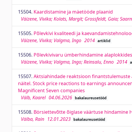
15504.
Kaardistamine ja mäetööde plaanid
Väizene, Vivika; Kolats, Margit; Grossfeldt, Gaia; Saa
15505.
Põlevkivi kvaliteedi ja kaevandamistehnolo
Väizene, Vivika; Valgma, Ingo
2014
artiklid
15506.
Põlevkivivaru ümberhindamine alaplokkide
Väizene, Vivika; Valgma, Ingo; Reinsalu, Enno
2014
a
15507.
Aktsiahindade reaktsioon finantstulemuste
näitel. Stock price reactions to earnings announce
Magnificent Seven companies
Välb, Kaarel
04.06.2026
bakalaureusetööd
15508.
Börsiettevõtte õiglase väärtuse hindamine H
Välba, Rain
12.01.2023
bakalaureusetööd