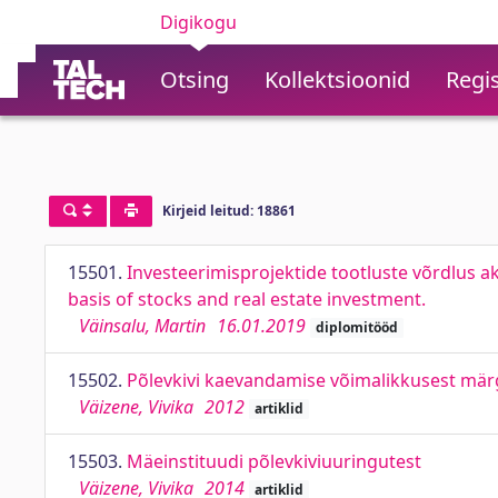
Digikogu
Otsing
Kollektsioonid
Regis
Kirjeid leitud: 18861
15501.
Investeerimisprojektide tootluste võrdlus ak
basis of stocks and real estate investment.
Väinsalu, Martin
16.01.2019
diplomitööd
15502.
Põlevkivi kaevandamise võimalikkusest märg
Väizene, Vivika
2012
artiklid
15503.
Mäeinstituudi põlevkiviuuringutest
Väizene, Vivika
2014
artiklid