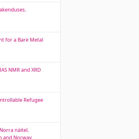
rakenduses.
nt for a Bare Metal
c MAS NMR and XRD
ntrollable Refugee
orra näitel.
den and Norway