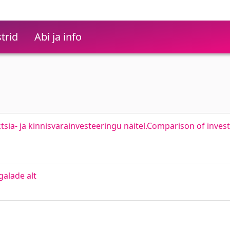
trid
Abi ja info
tsia- ja kinnisvarainvesteeringu näitel.Comparison of inves
alade alt