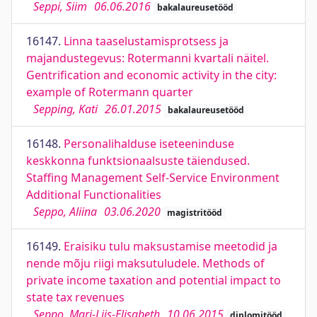
Seppi, Siim
06.06.2016
bakalaureusetööd
16147.
Linna taaselustamisprotsess ja
majandustegevus: Rotermanni kvartali näitel.
Gentrification and economic activity in the city:
example of Rotermann quarter
Sepping, Kati
26.01.2015
bakalaureusetööd
16148.
Personalihalduse iseteeninduse
keskkonna funktsionaalsuste täiendused.
Staffing Management Self-Service Environment
Additional Functionalities
Seppo, Aliina
03.06.2020
magistritööd
16149.
Eraisiku tulu maksustamise meetodid ja
nende mõju riigi maksutuludele. Methods of
private income taxation and potential impact to
state tax revenues
Seppo, Mari-Liis-Elisabeth
10.06.2015
diplomitööd