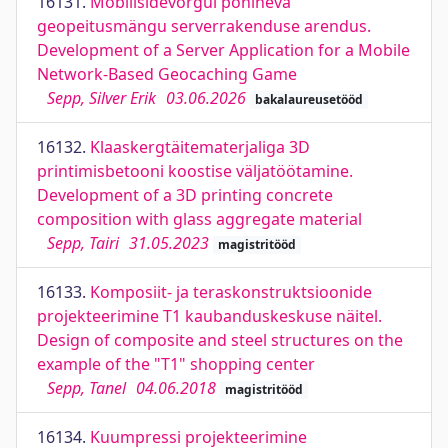
16131.
Mobiilsidevõrgul põhineva
geopeitusmängu serverrakenduse arendus.
Development of a Server Application for a Mobile
Network-Based Geocaching Game
Sepp, Silver Erik
03.06.2026
bakalaureusetööd
16132.
Klaaskergtäitematerjaliga 3D
printimisbetooni koostise väljatöötamine.
Development of a 3D printing concrete
composition with glass aggregate material
Sepp, Tairi
31.05.2023
magistritööd
16133.
Komposiit- ja teraskonstruktsioonide
projekteerimine T1 kaubanduskeskuse näitel.
Design of composite and steel structures on the
example of the "T1" shopping center
Sepp, Tanel
04.06.2018
magistritööd
16134.
Kuumpressi projekteerimine