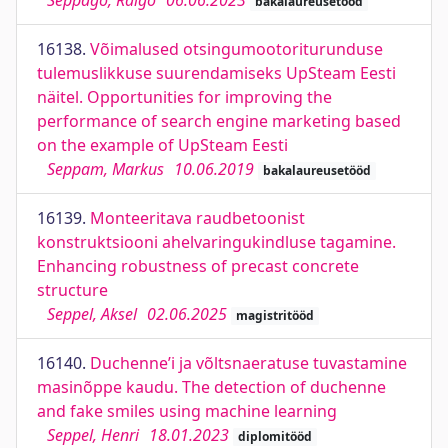
Seppago, Raigo
06.06.2023
bakalaureusetööd
16138.
Võimalused otsingumootoriturunduse
tulemuslikkuse suurendamiseks UpSteam Eesti
näitel. Opportunities for improving the
performance of search engine marketing based
on the example of UpSteam Eesti
Seppam, Markus
10.06.2019
bakalaureusetööd
16139.
Monteeritava raudbetoonist
konstruktsiooni ahelvaringukindluse tagamine.
Enhancing robustness of precast concrete
structure
Seppel, Aksel
02.06.2025
magistritööd
16140.
Duchenne’i ja võltsnaeratuse tuvastamine
masinõppe kaudu. The detection of duchenne
and fake smiles using machine learning
Seppel, Henri
18.01.2023
diplomitööd