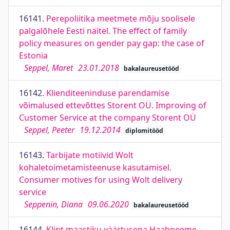
16141.
Perepoliitika meetmete mõju soolisele
palgalõhele Eesti näitel. The effect of family
policy measures on gender pay gap: the case of
Estonia
Seppel, Maret
23.01.2018
bakalaureusetööd
16142.
Klienditeeninduse parendamise
võimalused ettevõttes Storent OÜ. Improving of
Customer Service at the company Storent OÜ
Seppel, Peeter
19.12.2014
diplomitööd
16143.
Tarbijate motiivid Wolt
kohaletoimetamisteenuse kasutamisel.
Consumer motives for using Wolt delivery
service
Seppenin, Diana
09.06.2020
bakalaureusetööd
16144.
Klint maastiku väärtusena Haabneeme