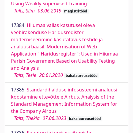
Using Weakly Supervised Training
Talts, Siim
03.06.2019
magistritööd
17384.
Hiiumaa vallas kasutusel oleva
veebirakenduse Haridusregister
moderniseerimine kasutatavus testide ja
analüüsi baasil. Modernisation of Web
Application " Haridusregister"; Used in Hiiumaa
Parish Government Based on Usability Testing
and Analysis
Talts, Teele
20.01.2020
bakalaureusetööd
17385.
Standardihalduse infosüsteemi analüüsi
koostamine ettevõttele Airbus. Analysis of the
Standard Management Information System for
the Company Airbus
Talts, Thekla
07.06.2023
bakalaureusetööd
17386.
Kaugtöö ja tervisekäitumiste