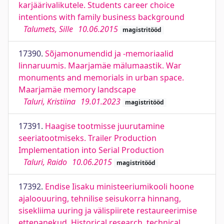
karjäärivalikutele. Students career choice
intentions with family business background
Talumets, Sille
10.06.2015
magistritööd
17390.
Sõjamonumendid ja -memoriaalid
linnaruumis. Maarjamäe mälumaastik. War
monuments and memorials in urban space.
Maarjamäe memory landscape
Taluri, Kristiina
19.01.2023
magistritööd
17391.
Haagise tootmisse juurutamine
seeriatootmiseks. Trailer Production
Implementation into Serial Production
Taluri, Raido
10.06.2015
magistritööd
17392.
Endise Iisaku ministeeriumikooli hoone
ajaloouuring, tehnilise seisukorra hinnang,
sisekliima uuring ja välispiirete restaureerimise
ettepanekud. Historical research, technical