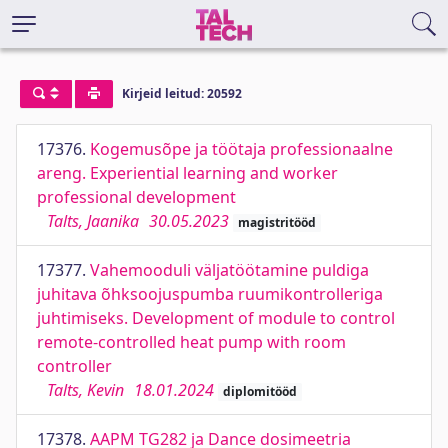
Kirjeid leitud: 20592
17376.
Kogemusõpe ja töötaja professionaalne
areng. Experiential learning and worker
professional development
Talts, Jaanika
30.05.2023
magistritööd
17377.
Vahemooduli väljatöötamine puldiga
juhitava õhksoojuspumba ruumikontrolleriga
juhtimiseks. Development of module to control
remote-controlled heat pump with room
controller
Talts, Kevin
18.01.2024
diplomitööd
17378.
AAPM TG282 ja Dance dosimeetria