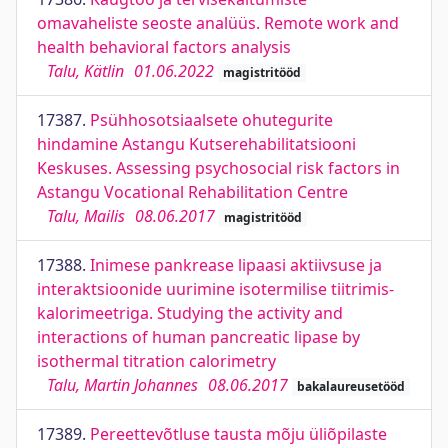
omavaheliste seoste analüüs. Remote work and
health behavioral factors analysis
Talu, Kätlin
01.06.2022
magistritööd
17387.
Psühhosotsiaalsete ohutegurite
hindamine Astangu Kutserehabilitatsiooni
Keskuses. Assessing psychosocial risk factors in
Astangu Vocational Rehabilitation Centre
Talu, Mailis
08.06.2017
magistritööd
17388.
Inimese pankrease lipaasi aktiivsuse ja
interaktsioonide uurimine isotermilise tiitrimis-
kalorimeetriga. Studying the activity and
interactions of human pancreatic lipase by
isothermal titration calorimetry
Talu, Martin Johannes
08.06.2017
bakalaureusetööd
17389.
Pereettevõtluse tausta mõju üliõpilaste