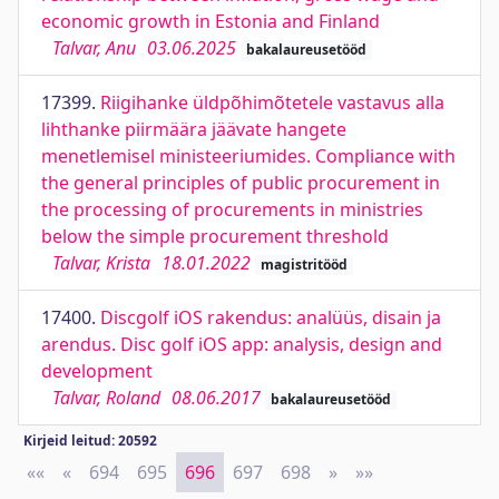
economic growth in Estonia and Finland
Talvar, Anu
03.06.2025
bakalaureusetööd
17399.
Riigihanke üldpõhimõtetele vastavus alla
lihthanke piirmäära jäävate hangete
menetlemisel ministeeriumides. Compliance with
the general principles of public procurement in
the processing of procurements in ministries
below the simple procurement threshold
Talvar, Krista
18.01.2022
magistritööd
17400.
Discgolf iOS rakendus: analüüs, disain ja
arendus. Disc golf iOS app: analysis, design and
development
Talvar, Roland
08.06.2017
bakalaureusetööd
Kirjeid leitud: 20592
««
First
«
Previous
694
695
696
697
698
»
Next
»»
Last