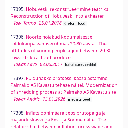
17395.
Hobuveski rekonstrueerimine teatriks.
Reconstruction of Hobuveski into a theater
Talv, Tarmo
25.01.2018
diplomitööd
17396.
Noorte hoiakud kodumaisesse
toidukaupa vanuserühmas 20-30 aastat. The
attitudes of young people aged between 20-30
towards local food produce
Talvar, Aavo
08.06.2017
bakalaureusetööd
17397.
Puiduhakke protsessi kaasajastamine
Palmako AS Kavastu tehase näitel. Modernization
of shredding process at Palmako AS Kavastu site
Talvar, Andris
15.01.2026
magistritööd
17398.
Inflatsioonimäära seos brutopalga ja
majanduskasvuga Eesti ja Soome näitel. The
relationship between inflation, gross wage and