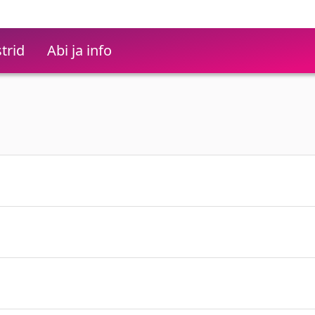
trid
Abi ja info