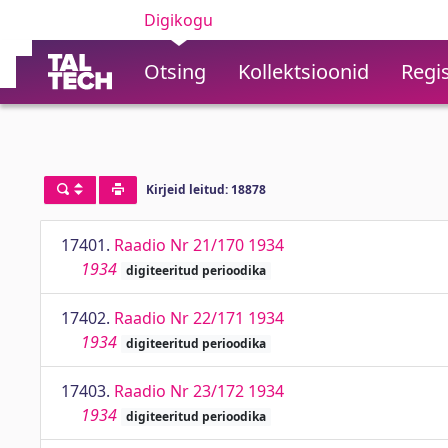
Digikogu
Otsing
Kollektsioonid
Regis
Kirjeid leitud: 18878
17401.
Raadio Nr 21/170 1934
1934
digiteeritud perioodika
17402.
Raadio Nr 22/171 1934
1934
digiteeritud perioodika
17403.
Raadio Nr 23/172 1934
1934
digiteeritud perioodika