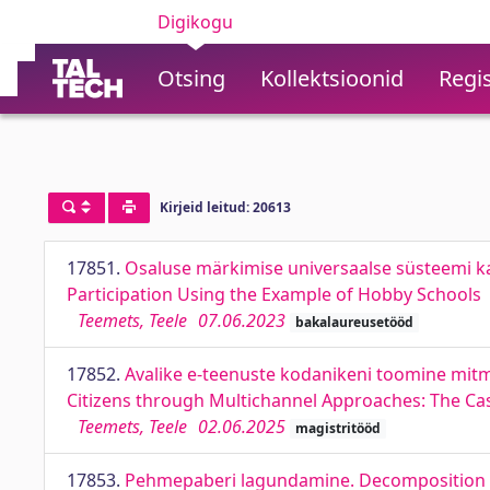
Digikogu
Otsing
Kollektsioonid
Regis
Kirjeid leitud: 20613
17851.
Osaluse märkimise universaalse süsteemi ka
Participation Using the Example of Hobby Schools
Teemets, Teele
07.06.2023
bakalaureusetööd
17852.
Avalike e-teenuste kodanikeni toomine mitmek
Citizens through Multichannel Approaches: The Cas
Teemets, Teele
02.06.2025
magistritööd
17853.
Pehmepaberi lagundamine. Decomposition o