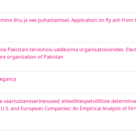
ine õhu ja vee puhastamisel. Application on fly ash from t
e Pakistani tervishoiu valdkonna organisatsioonides. Elec
are organization of Pakistan
regancy
 väärtustamiserinevused: ettevõttespetsiifiliste determinan
n U.S. and European Companies: An Empirical Analysis of Fi