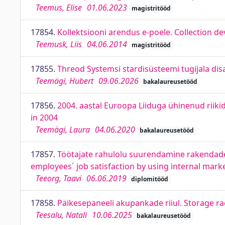
Teemus, Elise
01.06.2023
magistritööd
17854.
Kollektsiooni arendus e-poele. Collection de
Teemusk, Liis
04.06.2014
magistritööd
17855.
Threod Systemsi stardisüsteemi tugijala di
Teemägi, Hubert
09.06.2026
bakalaureusetööd
17856.
2004. aastal Euroopa Liiduga ühinenud riik
in 2004
Teemägi, Laura
04.06.2020
bakalaureusetööd
17857.
Töötajate rahulolu suurendamine rakendades
employees´ job satisfaction by using internal mark
Teeorg, Taavi
06.06.2019
diplomitööd
17858.
Päikesepaneeli akupankade riiul. Storage ra
Teesalu, Natali
10.06.2025
bakalaureusetööd