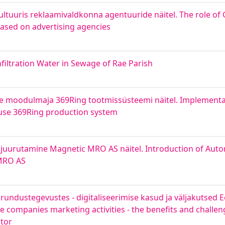
ultuuris reklaamivaldkonna agentuuride näitel. The role of
based on advertising agencies
nfiltration Water in Sewage of Rae Parish
moodulmaja 369Ring tootmissüsteemi näitel. Implementati
use 369Ring production system
e juurutamine Magnetic MRO AS näitel. Introduction of Aut
MRO AS
urundustegevustes - digitaliseerimise kasud ja väljakutsed E
ate companies marketing activities - the benefits and challeng
ctor