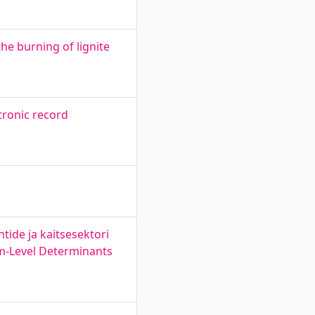
he burning of lignite
tronic record
tide ja kaitsesektori
rm-Level Determinants