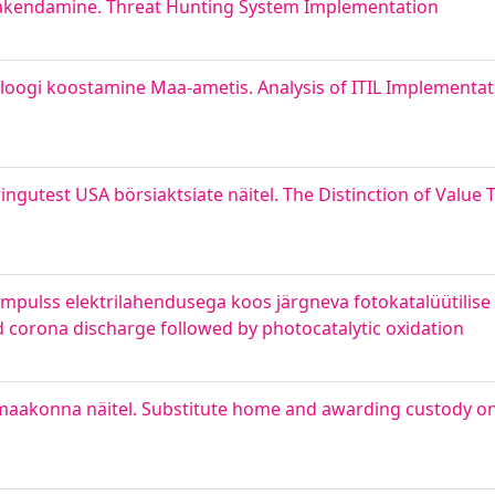
 rakendamine. Threat Hunting System Implementation
taloogi koostamine Maa-ametis. Analysis of ITIL Implementa
ngutest USA börsiaktsiate näitel. The Distinction of Value 
mpulss elektrilahendusega koos järgneva fotokatalüütilise
 corona discharge followed by photocatalytic oxidation
aakonna näitel. Substitute home and awarding custody on