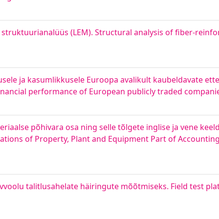
truktuurianalüüs (LEM). Structural analysis of fiber-reinfor
tusele ja kasumlikkusele Euroopa avalikult kaubeldavate ette
 financial performance of European publicly traded compani
alse põhivara osa ning selle tõlgete inglise ja vene keeld
lations of Property, Plant and Equipment Part of Accounti
evvoolu talitlusahelate häiringute mõõtmiseks. Field test p
s