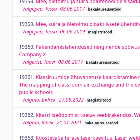
19358.
Mee, õietolmu ja suira polüfenoolide sisald
Valgepea, Tessa
08.06.2017
bakalaureusetööd
19359.
Mee, suira ja õietolmu bioaktiivsete ühendi
Valgepea, Tessa
06.06.2019
magistritööd
19360.
Pakendamislahendused ning nende sobivus Ett
Company X
Valgerist, Taavi
08.06.2017
bakalaureusetööd
19361.
Klassiruumide õhuvahetuse kaardistamine ni
The mapping of classroom air exchange and the eval
public schools
Valgma, Indrek
27.05.2022
magistritööd
19362.
Kitarri iseõppimist toetav veebirakendus. W
Valgma, Janek
21.01.2021
bakalaureusetööd
19363.
Roostevaba terase laserkeevitus. Laser weldi