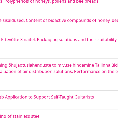
us. Polyphenols of honeys, pollens and bee breads
te sisaldused. Content of bioactive compounds of honey, be
evõtte X näitel. Packaging solutions and their suitability
ng õhujaotuslahenduste toimivuse hindamine Tallinna üldh
uation of air distribution solutions. Performance on the e
eb Application to Support Self-Taught Guitarists
ng of stainless steel