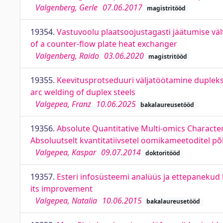
Valgenberg, Gerle
07.06.2017
magistritööd
19354.
Vastuvoolu plaatsoojustagasti jäätumise väl
of a counter-flow plate heat exchanger
Valgenberg, Raido
03.06.2020
magistritööd
19355.
Keevitusprotseduuri väljatöötamine duplek
arc welding of duplex steels
Valgepea, Franz
10.06.2025
bakalaureusetööd
19356.
Absolute Quantitative Multi-omics Character
Absoluutselt kvantitatiivsetel oomikameetoditel põ
Valgepea, Kaspar
09.07.2014
doktoritööd
19357.
Esteri infosüsteemi analüüs ja ettepanekud
its improvement
Valgepea, Natalia
10.06.2015
bakalaureusetööd