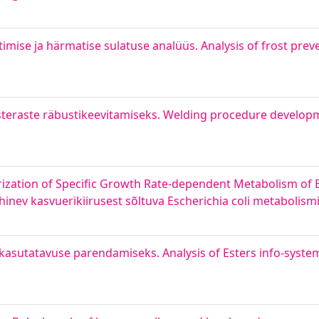
timise ja härmatise sulatuse analüüs. Analysis of frost pre
steraste räbustikeevitamiseks. Welding procedure develo
ization of Specific Growth Rate-dependent Metabolism of Es
hinev kasvuerikiirusest sõltuva Escherichia coli metabolism
 kasutatavuse parendamiseks. Analysis of Esters info-syste