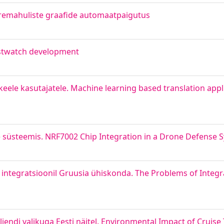
uremahuliste graafide automaatpaigutus
istwatch development
ele kasutajatele. Machine learning based translation appli
 süsteemis. NRF7002 Chip Integration in a Drone Defense 
tegratsioonil Gruusia ühiskonda. The Problems of Integra
liendi valikuga Eesti näitel. Environmental Impact of Cruise