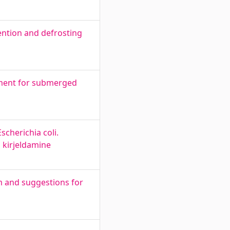
vention and defrosting
pment for submerged
cherichia coli.
i kirjeldamine
m and suggestions for