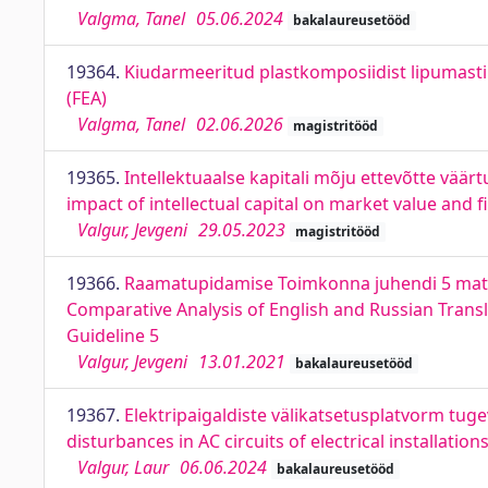
Valgma, Tanel
05.06.2024
bakalaureusetööd
19364.
Kiudarmeeritud plastkomposiidist lipumasti s
(FEA)
Valgma, Tanel
02.06.2026
magistritööd
19365.
Intellektuaalse kapitali mõju ettevõtte väär
impact of intellectual capital on market value and
Valgur, Jevgeni
29.05.2023
magistritööd
19366.
Raamatupidamise Toimkonna juhendi 5 materia
Comparative Analysis of English and Russian Trans
Guideline 5
Valgur, Jevgeni
13.01.2021
bakalaureusetööd
19367.
Elektripaigaldiste välikatsetusplatvorm tug
disturbances in AC circuits of electrical installation
Valgur, Laur
06.06.2024
bakalaureusetööd