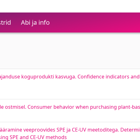
trid
Abi ja info
ajanduse koguprodukti kasvuga. Confidence indicators and i
ide ostmisel. Consumer behavior when purchasing plant-bas
äramine veeproovides SPE ja CE-UV meetoditega. Determin
sing SPE and CE-UV methods