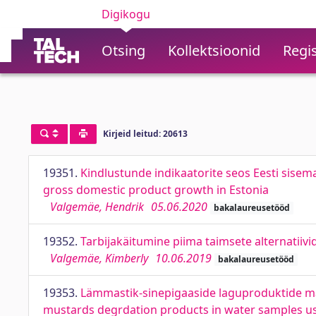
Digikogu
Otsing
Kollektsioonid
Regis
Kirjeid leitud: 20613
19351.
Kindlustunde indikaatorite seos Eesti sisem
gross domestic product growth in Estonia
Valgemäe, Hendrik
05.06.2020
bakalaureusetööd
19352.
Tarbijakäitumine piima taimsete alternatiiv
Valgemäe, Kimberly
10.06.2019
bakalaureusetööd
19353.
Lämmastik-sinepigaaside laguproduktide mä
mustards degrdation products in water samples u