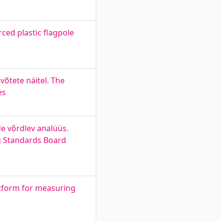
ced plastic flagpole
võtete näitel. The
es
e võrdlev analüüs.
ng Standards Board
latform for measuring