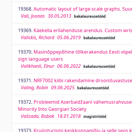
19368.
Automatic layout of large-scale graphs. Su
Vali, Joonas
30.05.2013
bakalaureusetööd
19369.
Käekella erilahenduse arendus. Custom wr
Valickis, Richard
05.06.2019
bakalaureusetööd
19370.
Masinõppepõhine tõlkerakendus Eesti viipeke
sign language users
Valikhanli, Elnur
06.06.2022
bakalaureusetööd
19371.
NRF7002 kiibi rakendamine droonituvastuse
Valing, Robin
09.06.2025
bakalaureusetööd
19372.
Probleemid Aserbaidžaani vähemusrahvuse in
Minority Into Georgian Society
Valizada, Babak
18.01.2018
magistritööd
19373.
Kruiisiturismi keskkonnamõju ja selle seos k