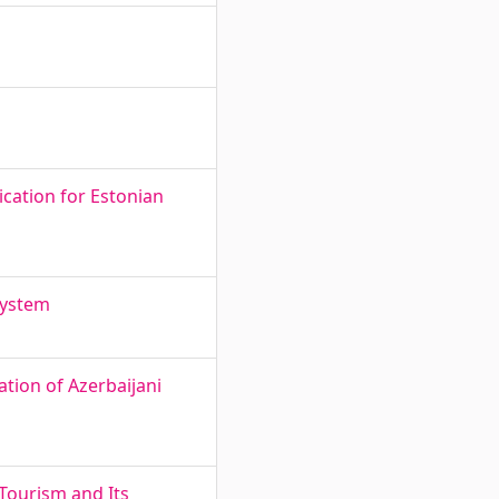
cation for Estonian
System
tion of Azerbaijani
 Tourism and Its