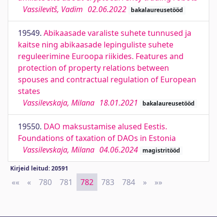
Vassilevitš, Vadim
02.06.2022
bakalaureusetööd
19549.
Abikaasade varaliste suhete tunnused ja
kaitse ning abikaasade lepinguliste suhete
reguleerimine Euroopa riikides. Features and
protection of property relations between
spouses and contractual regulation of European
states
Vassilevskaja, Milana
18.01.2021
bakalaureusetööd
19550.
DAO maksustamise alused Eestis.
Foundations of taxation of DAOs in Estonia
Vassilevskaja, Milana
04.06.2024
magistritööd
Kirjeid leitud: 20591
««
First
«
Previous
780
781
782
783
784
»
Next
»»
Last