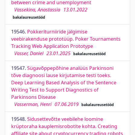
between crime and unemployment
Vassekina, Anastassia
13.01.2022
bakalaureusetööd
19546.
Pokkeriturniiride jälgimise
veebirakenduse prototüüp. Poker Tournaments
Tracking Web Application Prototype
Vasser, Daniel
23.01.2025
bakalaureusetööd
19547.
Sügavõppepõhine analüüs Parkinsoni
tõve diagnoosi lause kirjutamise testi toeks.
Deep Learning Based Analysis of the Sentence
Writing Test to Support Diagnostics of
Parkinsons Disease
Vasserman, Henri
07.06.2019
bakalaureusetööd
19548.
Sidusettevõtte veebilehe loomine
krüptoraha kauplemisrobotite kohta. Creating
affiliate site about cryptocurrency trading robots