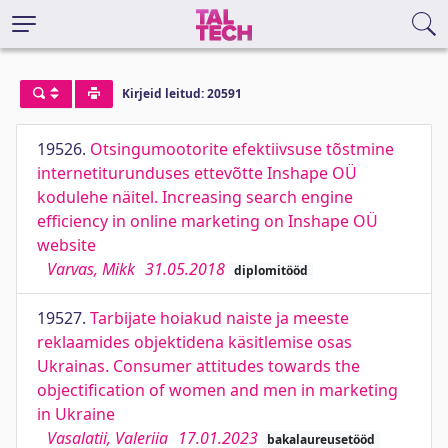
Kirjeid leitud: 20591
19526.
Otsingumootorite efektiivsuse tõstmine
internetiturunduses ettevõtte Inshape OÜ
kodulehe näitel. Increasing search engine
efficiency in online marketing on Inshape OÜ
website
Varvas, Mikk
31.05.2018
diplomitööd
19527.
Tarbijate hoiakud naiste ja meeste
reklaamides objektidena käsitlemise osas
Ukrainas. Consumer attitudes towards the
objectification of women and men in marketing
in Ukraine
Vasalatii, Valeriia
17.01.2023
bakalaureusetööd