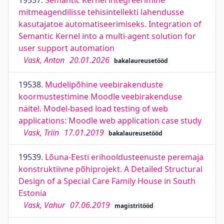
19537.
Semantic Kernel integreerimine
mitmeagendilisse tehisintellekti lahendusse
kasutajatoe automatiseerimiseks. Integration of
Semantic Kernel into a multi-agent solution for
user support automation
Vask, Anton
20.01.2026
bakalaureusetööd
19538.
Mudelipõhine veebirakenduste
koormustestimine Moodle veebirakenduse
näitel. Model-based load testing of web
applications: Moodle web application case study
Vask, Triin
17.01.2019
bakalaureusetööd
19539.
Lõuna-Eesti erihooldusteenuste peremaja
konstruktiivne põhiprojekt. A Detailed Structural
Design of a Special Care Family House in South
Estonia
Vask, Vahur
07.06.2019
magistritööd