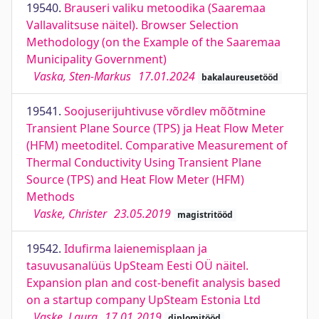
19540.
Brauseri valiku metoodika (Saaremaa
Vallavalitsuse näitel). Browser Selection
Methodology (on the Example of the Saaremaa
Municipality Government)
Vaska, Sten-Markus
17.01.2024
bakalaureusetööd
19541.
Soojuserijuhtivuse võrdlev mõõtmine
Transient Plane Source (TPS) ja Heat Flow Meter
(HFM) meetoditel. Comparative Measurement of
Thermal Conductivity Using Transient Plane
Source (TPS) and Heat Flow Meter (HFM)
Methods
Vaske, Christer
23.05.2019
magistritööd
19542.
Idufirma laienemisplaan ja
tasuvusanalüüs UpSteam Eesti OÜ näitel.
Expansion plan and cost-benefit analysis based
on a startup company UpSteam Estonia Ltd
Vaske, Laura
17.01.2019
diplomitööd