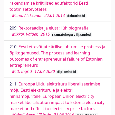
rakendamise kriitilised edufaktorid Eesti
tootmisettevõtetes
Miina, Aleksandr
22.01.2013
doktoritööd
209.
Rektoraadist ja elust : lühibiograafia
Mikkal, Valdek
2015
raamatukogu väljaanded
210.
Eesti ettevõtjate ärilise luhtumise protsess ja
õpikogemused. The process and learning
outcomes of entrepreneurial failure of Estonian
entrepreneurs
Mitt, Ingrid
17.08.2020
diplomitööd
211.
Euroopa Liidu elektrituru liberaliseerimise
mõju Eesti elektriturule ja elektri
hinnamõjuritele. European Union electricity
market liberalization impact to Estonia electricity
market and effect to electricity price factors
Molodjukova, Viktoria
08.06.2015