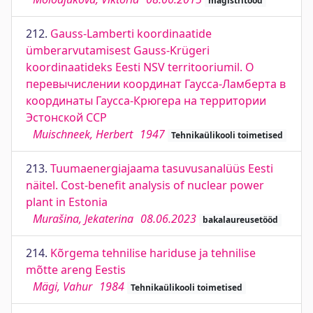
magistritööd
212.
Gauss-Lamberti koordinaatide
ümberarvutamisest Gauss-Krügeri
koordinaatideks Eesti NSV territooriumil. О
перевычислении координат Гаусса-Ламберта в
координаты Гаусса-Крюгера на территории
Эстонской ССР
Muischneek, Herbert
1947
Tehnikaülikooli toimetised
213.
Tuumaenergiajaama tasuvusanalüüs Eesti
näitel. Cost-benefit analysis of nuclear power
plant in Estonia
Murašina, Jekaterina
08.06.2023
bakalaureusetööd
214.
Kõrgema tehnilise hariduse ja tehnilise
mõtte areng Eestis
Mägi, Vahur
1984
Tehnikaülikooli toimetised