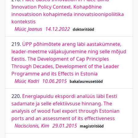
Innovation Policy Context. Kohapõhine
innovatsioon kohapimeda innovatsioonipoliitika
kontekstis
Müür, Jaanus
14.12.2022
doktoritööd
219.
ÜPP põhimõtete areng läbi aastakümnete,
leader-meetme väljakujunemine ning selle mõjud
Eestis. The Development of Cap Principles
Through Decades, Development of the Leader
Programme and its Effects in Estonia
Müür, Kadri
10.06.2015
bakalaureusetööd
220.
Energiapuidu ekspordi analüüs läbi Eesti
sadamate ja selle efektiivsuse hinnang. The
analysis of wood fuel export through Estonian
ports and an assessment of its effectiveness
Naciscionis, Kim
29.01.2015
magistritööd