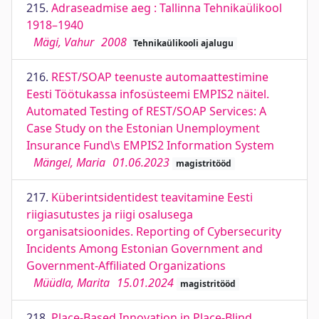
215.
Adraseadmise aeg : Tallinna Tehnikaülikool
1918–1940
Mägi, Vahur
2008
Tehnikaülikooli ajalugu
216.
REST/SOAP teenuste automaattestimine
Eesti Töötukassa infosüsteemi EMPIS2 näitel.
Automated Testing of REST/SOAP Services: A
Case Study on the Estonian Unemployment
Insurance Fund\s EMPIS2 Information System
Mängel, Maria
01.06.2023
magistritööd
217.
Küberintsidentidest teavitamine Eesti
riigiasutustes ja riigi osalusega
organisatsioonides. Reporting of Cybersecurity
Incidents Among Estonian Government and
Government-Affiliated Organizations
Müüdla, Marita
15.01.2024
magistritööd
218.
Place-Based Innovation in Place-Blind