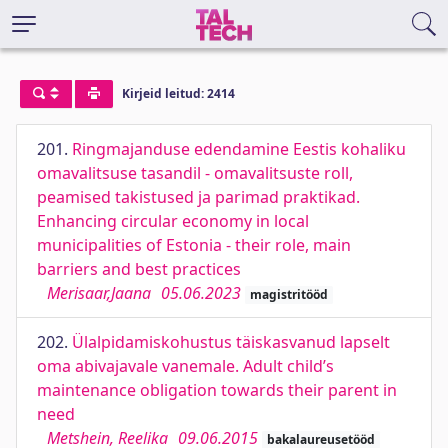
Kirjeid leitud: 2414
201.
Ringmajanduse edendamine Eestis kohaliku
omavalitsuse tasandil - omavalitsuste roll,
peamised takistused ja parimad praktikad.
Enhancing circular economy in local
municipalities of Estonia - their role, main
barriers and best practices
Merisaar,Jaana
05.06.2023
magistritööd
202.
Ülalpidamiskohustus täiskasvanud lapselt
oma abivajavale vanemale. Adult child’s
maintenance obligation towards their parent in
need
Metshein, Reelika
09.06.2015
bakalaureusetööd