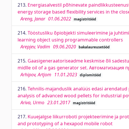
213.
Energiasalvestil põhinevate paindlikkusteenust
energy storage based flexibility services in the clos
Areng, Janar
01.06.2022
magistritööd
214.
Tööstusliku õpiobjekti simuleerimine ja juhtim
learning object using programmable controllers
Arepjev, Vadim
09.06.2020
bakalaureusetööd
215.
Gaasigeneraatoriseadme keskmise õli sadestum
midlle oil of a gas generator set. Автоматизаци
Arhipov, Artjom
11.01.2023
diplomitööd
216.
Tehnilis-majanduslik analüüs edasi arendatud 
analysis of advanced wood pellets for industrial p
Ariva, Urmo
23.01.2017
magistritööd
217.
Kuuejalgse liikurroboti projekteerimine ja pr
and prototyping of a hexapod mobile robot