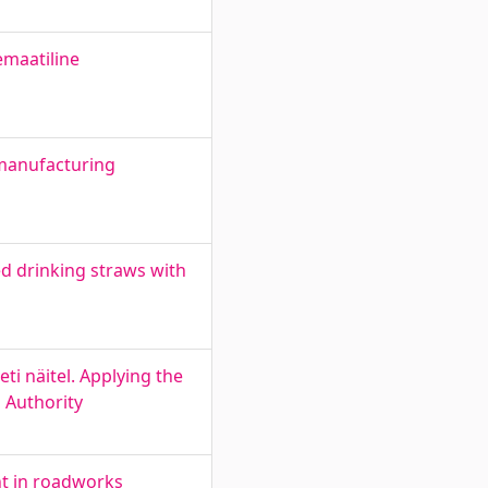
emaatiline
 manufacturing
ed drinking straws with
i näitel. Applying the
 Authority
nt in roadworks