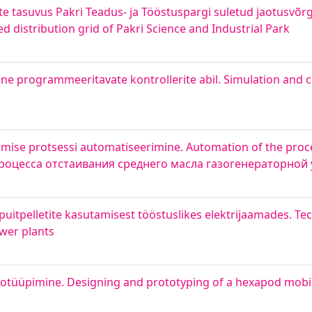
e tasuvus Pakri Teadus- ja Tööstuspargi suletud jaotusvõrgu
ed distribution grid of Pakri Science and Industrial Park
ine programmeeritavate kontrollerite abil. Simulation and co
ise protsessi automatiseerimine. Automation of the proces
я процесса отстаивания среднего масла газогенераторной
puitpelletite kasutamisest tööstuslikes elektrijaamades. T
ower plants
ototüüpimine. Designing and prototyping of a hexapod mobi