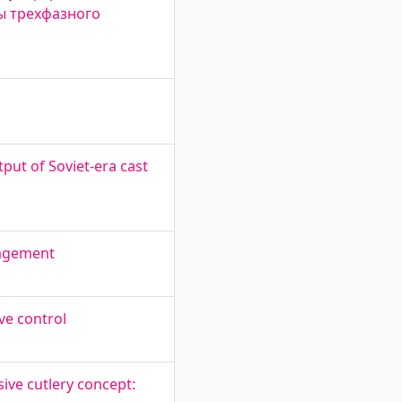
ты трехфазного
ut of Soviet-era cast
nagement
ve control
ve cutlery concept: