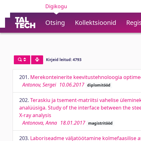
Digikogu
Otsing
Kollektsioonid
Regis
Kirjeid leitud: 4793
201.
Merekonteinerite keevitustehnoloogia optimee
Antonov, Sergei
10.06.2017
diplomitööd
202.
Teraskiu ja tsement-matriitsi vahelise ülemi
analüüsiga. Study of the interface between the st
X-ray analysis
Antonova, Anna
18.01.2017
magistritööd
203.
Laboriseadme väljatöötamine kolmefaasilise 