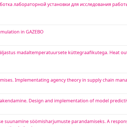
зработка лабораторной установки для исследования рабо
imulation in GAZEBO
jastus madaltemperatuursete küttegraafikutega. Heat outp
imises. Implementating agency theory in supply chain ma
rakendamine. Design and implementation of model predicti
ise suunamine söömisharjumuste parandamiseks. A responsi