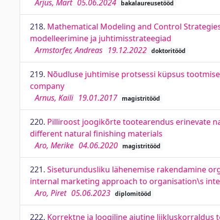
Arjus, Märt
05.06.2024
bakalaureusetööd
218.
Mathematical Modeling and Control Strategies
modelleerimine ja juhtimisstrateegiad
Armstorfer, Andreas
19.12.2022
doktoritööd
219.
Nõudluse juhtimise protsessi küpsus tootmis
company
Arnus, Kaili
19.01.2017
magistritööd
220.
Pilliroost joogikõrte tootearendus erinevate n
different natural finishing materials
Aro, Merike
04.06.2020
magistritööd
221.
Siseturundusliku lähenemise rakendamine orga
internal marketing approach to organisation\s in
Aro, Piret
05.06.2023
diplomitööd
222.
Korrektne ja loogiline ajutine liikluskorraldu