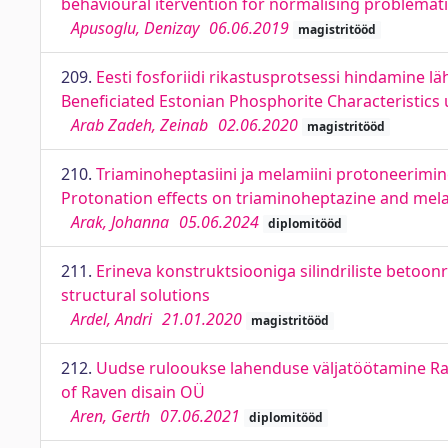
behavioural itervention for normalising problemati
Apusoglu, Denizay
06.06.2019
magistritööd
209.
Eesti fosforiidi rikastusprotsessi hindamine läh
Beneficiated Estonian Phosphorite Characteristics
Arab Zadeh, Zeinab
02.06.2020
magistritööd
210.
Triaminoheptasiini ja melamiini protoneerimine
Protonation effects on triaminoheptazine and mela
Arak, Johanna
05.06.2024
diplomitööd
211.
Erineva konstruktsiooniga silindriliste betoonr
structural solutions
Ardel, Andri
21.01.2020
magistritööd
212.
Uudse rulooukse lahenduse väljatöötamine Rav
of Raven disain OÜ
Aren, Gerth
07.06.2021
diplomitööd