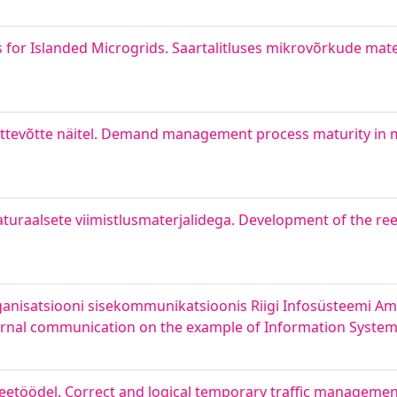
 for Islanded Microgrids. Saartalitluses mikrovõrkude mat
ettevõtte näitel. Demand management process maturity in
aturaalsete viimistlusmaterjalidega. Development of the re
nisatsiooni sisekommunikatsioonis Riigi Infosüsteemi Amet
ternal communication on the example of Information System
s teetöödel. Correct and logical temporary traffic manageme