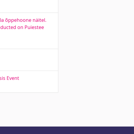
0a õppehoone näitel.
nducted on Puiestee
sis Event