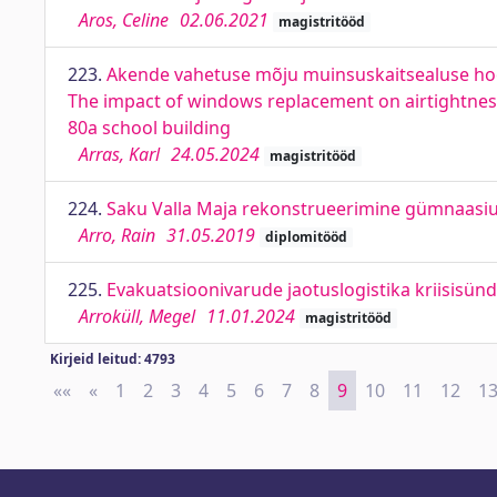
Aros, Celine
02.06.2021
magistritööd
223.
Akende vahetuse mõju muinsuskaitsealuse hoo
The impact of windows replacement on airtightnes
80a school building
Arras, Karl
24.05.2024
magistritööd
224.
Saku Valla Maja rekonstrueerimine gümnaasiu
Arro, Rain
31.05.2019
diplomitööd
225.
Evakuatsioonivarude jaotuslogistika kriisisündm
Arroküll, Megel
11.01.2024
magistritööd
Kirjeid leitud: 4793
««
First
«
Previous
1
2
3
4
5
6
7
8
9
10
11
12
1