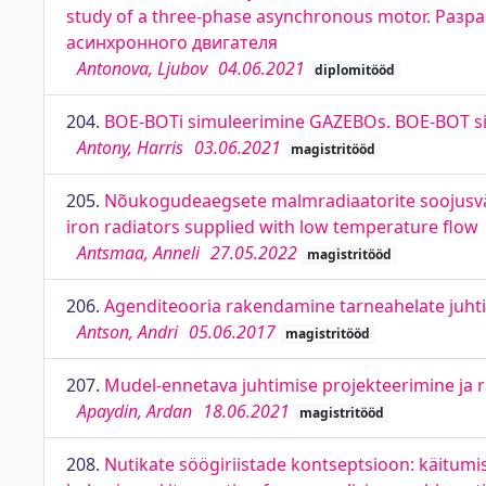
study of a three-phase asynchronous motor. Ра
асинхронного двигателя
Antonova, Ljubov
04.06.2021
diplomitööd
204.
BOE-BOTi simuleerimine GAZEBOs. BOE-BOT s
Antony, Harris
03.06.2021
magistritööd
205.
Nõukogudeaegsete malmradiaatorite soojusväl
iron radiators supplied with low temperature flow
Antsmaa, Anneli
27.05.2022
magistritööd
206.
Agenditeooria rakendamine tarneahelate juht
Antson, Andri
05.06.2017
magistritööd
207.
Mudel-ennetava juhtimise projekteerimine ja 
Apaydin, Ardan
18.06.2021
magistritööd
208.
Nutikate söögiriistade kontseptsioon: käitum