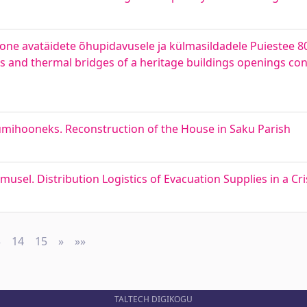
ne avatäidete õhupidavusele ja külmasildadele Puiestee 8
s and thermal bridges of a heritage buildings openings co
mihooneks. Reconstruction of the House in Saku Parish
usel. Distribution Logistics of Evacuation Supplies in a Cri
3
14
15
»
Next
»»
Last
TALTECH DIGIKOGU