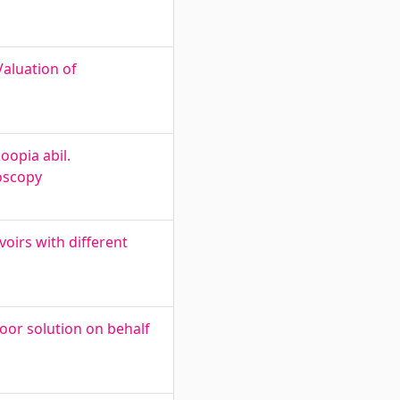
Valuation of
oopia abil.
oscopy
voirs with different
or solution on behalf