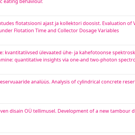
c eating behaviour.
tudes flotatsiooni ajast ja kollektori doosist. Evaluation of 
 under Flotation Time and Collector Dosage Variables
: kvantitatiivsed ülevaated ühe- ja kahefotoonse spektrosk
mine: quantitative insights via one-and two-photon spectr
eservuaaride analüüs. Analysis of cylindrical concrete reser
en disain OÜ tellimusel. Development of a new tambour do