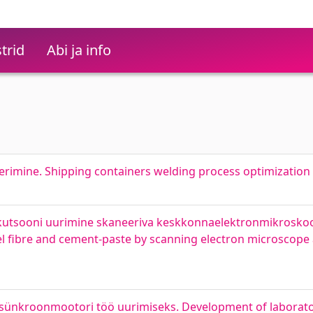
trid
Abi ja info
rimine. Shipping containers welding process optimization
nekutsooni uurimine skaneeriva keskkonnaelektronmikroskoo
eel fibre and cement-paste by scanning electron microscope
asünkroonmootori töö uurimiseks. Development of laborato