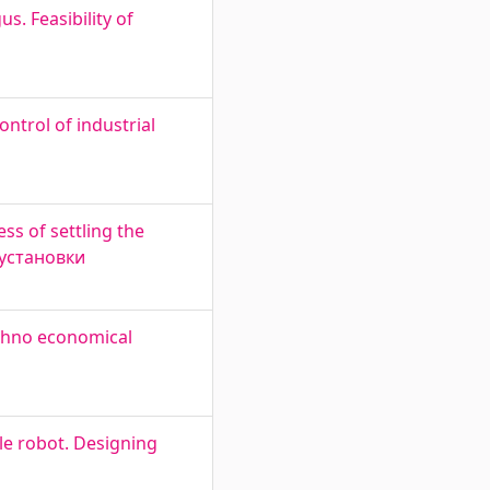
s. Feasibility of
ntrol of industrial
s of settling the
 установки
echno economical
le robot. Designing