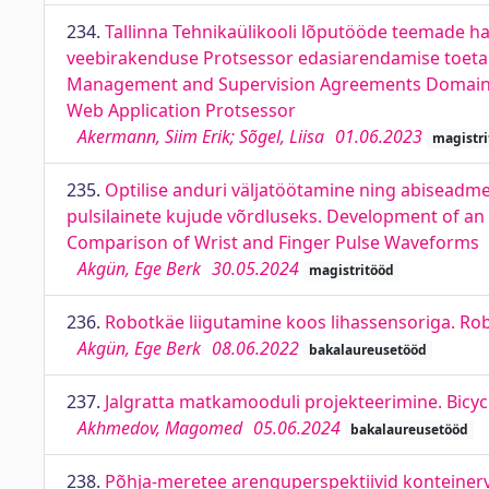
234.
Tallinna Tehnikaülikooli lõputööde teemade h
veebirakenduse Protsessor edasiarendamise toetami
Management and Supervision Agreements Domain at 
Web Application Protsessor
Akermann, Siim Erik; Sõgel, Liisa
01.06.2023
magistri
235.
Optilise anduri väljatöötamine ning abiseadme
pulsilainete kujude võrdluseks. Development of an 
Comparison of Wrist and Finger Pulse Waveforms
Akgün, Ege Berk
30.05.2024
magistritööd
236.
Robotkäe liigutamine koos lihassensoriga. R
Akgün, Ege Berk
08.06.2022
bakalaureusetööd
237.
Jalgratta matkamooduli projekteerimine. Bicy
Akhmedov, Magomed
05.06.2024
bakalaureusetööd
238.
Põhja-meretee arenguperspektiivid konteinerv