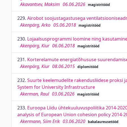
Akavantsev, Maksim
06.06.2026
magistritööd
229.
Airobot soojustagastusega ventilatsioonisead
Akenpärg, Arko
05.06.2018
magistritööd
230.
Lojaalsusprogrammi loomine ning kasutamine s
Akenpärg, Kiur
06.06.2018
magistritööd
231.
Korterelamute energiatõhususe suurendamise v
Akenpärg, Kiur
08.06.2015
diplomitööd
232.
Suurte keelemudelite rakendusliidese proksi 
System for University Infrastructure
Akerman, Raul
03.06.2026
magistritööd
233.
Euroopa Liidu ühtekuuluvuspoliitika 2014-2020
analysis of European Union cohesion policy 2014-2
Akermann, Siim Erik
03.06.2020
bakalaureusetööd