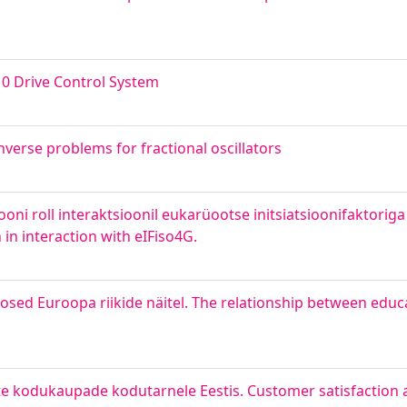
0 Drive Control System
nverse problems for fractional oscillators
oni roll interaktsioonil eukarüootse initsiatsioonifaktoriga
in interaction with eIFiso4G.
sed Euroopa riikide näitel. The relationship between edu
ste kodukaupade kodutarnele Eestis. Customer satisfaction 