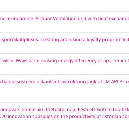
me arendamine. Airobot Ventilation unit with heat exchang
pordikaupluses. Creating and using a loyalty program in t
iisid. Ways of increasing energy effeciency of apartement
ja haldussüsteem ülikooli infrastruktuuri jaoks. LLM API P
 innovatsiooniosaku toetuste mõju Eesti ettevõtete tootlik
020 innovation subsidies on the productivity of Estonian c