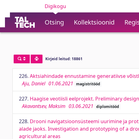
Digikogu
Otsing
Kollektsioonid
Regis
Kirjeid leitud: 18861
226.
Aktsiahindade ennustamine generatiivse võist
Aju, Daniel
01.06.2021
magistritööd
227.
Haagise veotiisli eelprojekt. Preliminary desig
Akavantsev, Maksim
03.06.2021
diplomitööd
228.
Drooni navigatsioonsüsteemi uurimine ja pro
alade jaoks. Investigation and prototyping of a d
agricultural areas