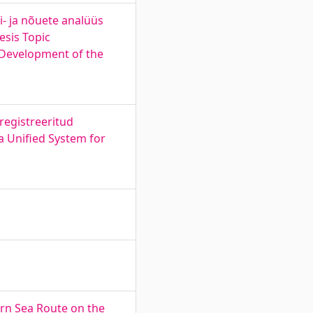
- ja nõuete analüüs
esis Topic
 Development of the
registreeritud
a Unified System for
rn Sea Route on the