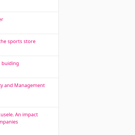
er
he sports store
 buiding
roxy and Management
kusele. An impact
ompanies