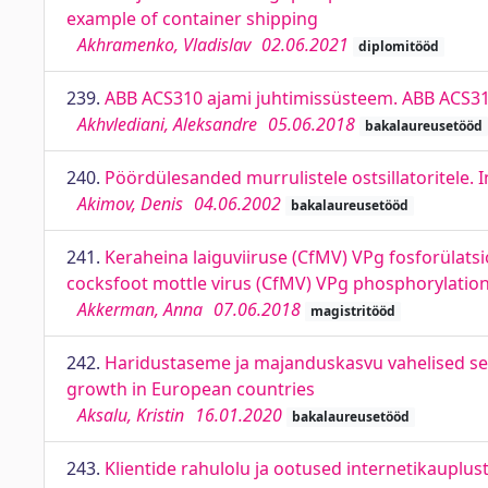
example of container shipping
Akhramenko, Vladislav
02.06.2021
diplomitööd
239.
ABB ACS310 ajami juhtimissüsteem. ABB ACS31
Akhvlediani, Aleksandre
05.06.2018
bakalaureusetööd
240.
Pöördülesanded murrulistele ostsillatoritele. I
Akimov, Denis
04.06.2002
bakalaureusetööd
241.
Keraheina laiguviiruse (CfMV) VPg fosforülatsio
cocksfoot mottle virus (CfMV) VPg phosphorylation 
Akkerman, Anna
07.06.2018
magistritööd
242.
Haridustaseme ja majanduskasvu vahelised seo
growth in European countries
Aksalu, Kristin
16.01.2020
bakalaureusetööd
243.
Klientide rahulolu ja ootused internetikauplu