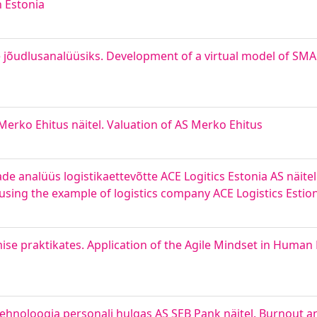
 Estonia
e jõudlusanalüüsiks. Development of a virtual model of SMA 
Merko Ehitus näitel. Valuation of AS Merko Ehitus
e analüüs logistikaettevõtte ACE Logitics Estonia AS näitel.
 using the example of logistics company ACE Logistics Estio
mise praktikates. Application of the Agile Mindset in Human
otehnoloogia personali hulgas AS SEB Pank näitel. Burnout 