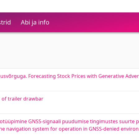
trid
Abi ja info
lusvõrguga. Forecasting Stock Prices with Generative Adve
n of trailer drawbar
totüüpimine GNSS-signaali puudumise tingimustes suurte p
rone navigation system for operation in GNSS-denied enviro