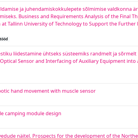
aldamise ja juhendamiskokkulepete sõlmimise valdkonna äri
seks. Business and Requirements Analysis of the Final Th
Tallinn University of Technology to Support the Further
tööd
stiku liidestamine ühtseks süsteemiks randmelt ja sõrmelt 
Optical Sensor and Interfacing of Auxiliary Equipment into 
obotic hand movement with muscle sensor
cle camping module design
edude näitel. Prospects for the development of the Northe