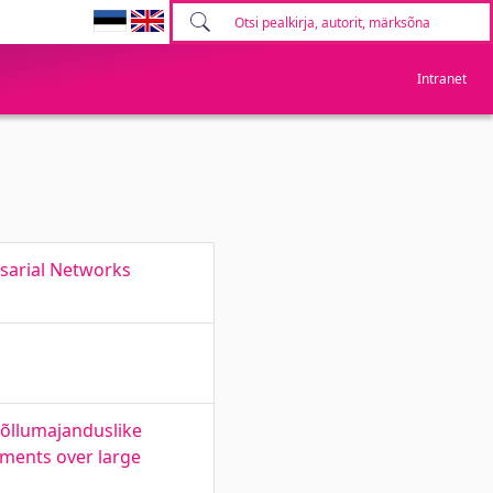
Intranet
rsarial Networks
õllumajanduslike
nments over large