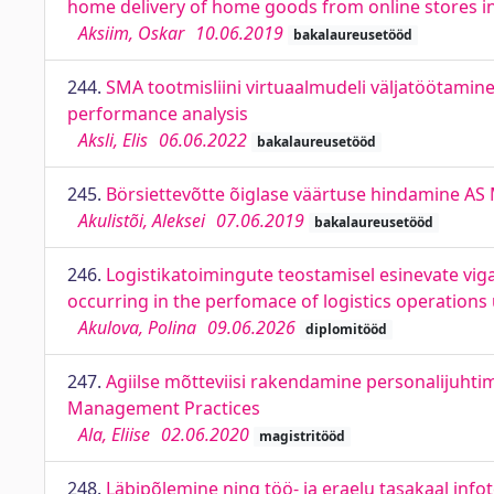
home delivery of home goods from online stores in
Aksiim, Oskar
10.06.2019
bakalaureusetööd
244.
SMA tootmisliini virtuaalmudeli väljatöötamin
performance analysis
Aksli, Elis
06.06.2022
bakalaureusetööd
245.
Börsiettevõtte õiglase väärtuse hindamine AS 
Akulistõi, Aleksei
07.06.2019
bakalaureusetööd
246.
Logistikatoimingute teostamisel esinevate vigad
occurring in the perfomace of logistics operations
Akulova, Polina
09.06.2026
diplomitööd
247.
Agiilse mõtteviisi rakendamine personalijuhti
Management Practices
Ala, Eliise
02.06.2020
magistritööd
248.
Läbipõlemine ning töö- ja eraelu tasakaal inf