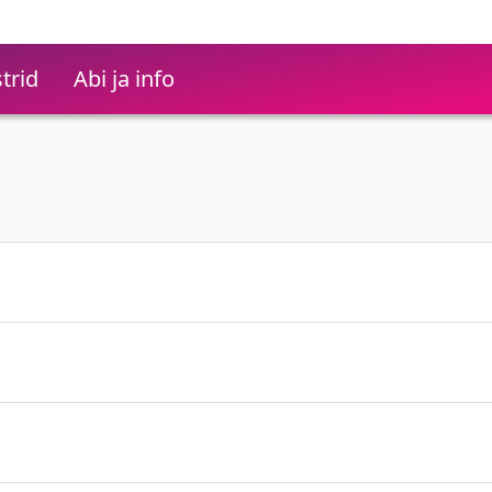
trid
Abi ja info