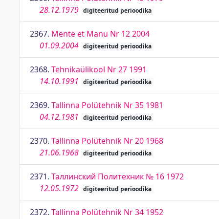
28.12.1979
digiteeritud perioodika
2367.
Mente et Manu Nr 12 2004
01.09.2004
digiteeritud perioodika
2368.
Tehnikaülikool Nr 27 1991
14.10.1991
digiteeritud perioodika
2369.
Tallinna Polütehnik Nr 35 1981
04.12.1981
digiteeritud perioodika
2370.
Tallinna Polütehnik Nr 20 1968
21.06.1968
digiteeritud perioodika
2371.
Таллинский Политехник № 16 1972
12.05.1972
digiteeritud perioodika
2372.
Tallinna Polütehnik Nr 34 1952