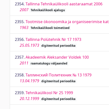
2354.
Tallinna Tehnikaülikooli aastaraamat 2006
2007
Tehnikaülikooli ajalugu
2355.
Tootmise ökonoomika ja organiseerimise kat
1963
Tehnikaülikooli toimetised
2356.
Tallinna Polütehnik Nr 17 1973
25.05.1973
digiteeritud perioodika
2357.
Akadeemik Aleksander Voldek 100
2011
raamatukogu väljaanded
2358.
Таллинский Политехник № 13 1979
13.04.1979
digiteeritud perioodika
2359.
Tehnikaülikool Nr 25 1999
20.12.1999
digiteeritud perioodika