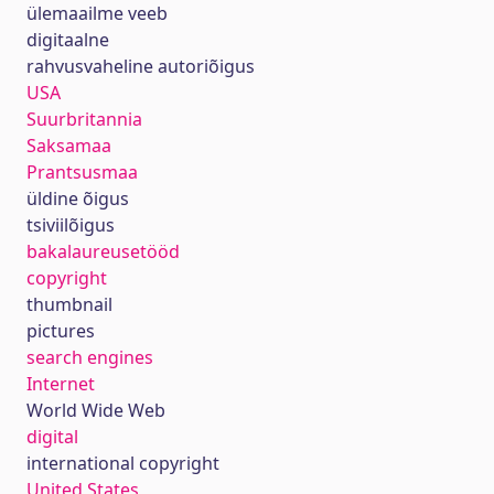
ülemaailme veeb
digitaalne
rahvusvaheline autoriõigus
USA
Suurbritannia
Saksamaa
Prantsusmaa
üldine õigus
tsiviilõigus
bakalaureusetööd
copyright
thumbnail
pictures
search engines
Internet
World Wide Web
digital
international copyright
United States