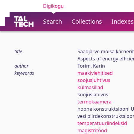
Digikogu
Search
Collections
Indexes
title
Saadjärve mõisa kärner
Aspects of energy effici
author
Torim, Karin
keywords
maakiviehitised
soojusjuhtivus
külmasillad
soojusläbivus
termokaamera
hoone konstruktsiooni U
vesi piirdekonstruktsioo
temperatuuriindeksid
magistritööd