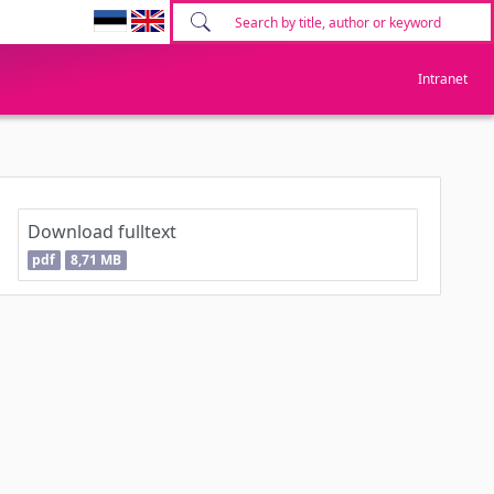
Intranet
Download fulltext
pdf
8,71 MB