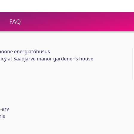
FAQ
ihoone energiatõhusus
ency at Saadjärve manor gardener’s house
-arv
nis