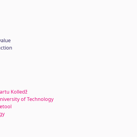
value
uction
Tartu Kolledž
University of Technology
etool
gy